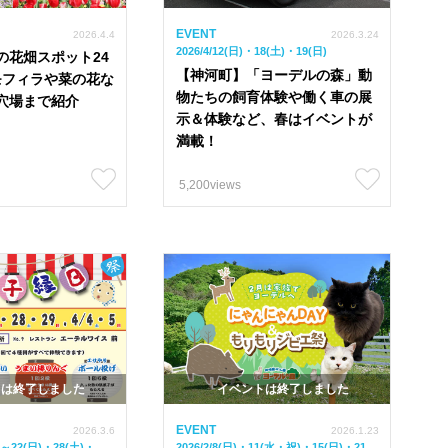
EVENT
2026.4.4
2026.3.24
2026/4/12(日)・18(土)・19(日)
の花畑スポット24
【神河町】「ヨーデルの森」動
♪ネモフィラや菜の花な
物たちの飼育体験や働く車の展
穴場まで紹介
示＆体験など、春はイベントが
満載！
5,200views
トは終了しました
イベントは終了しました
EVENT
2026.3.6
2026.1.23
)～22(日)・28(土)・
2026/2/8(日)・11(水・祝)・15(日)・21