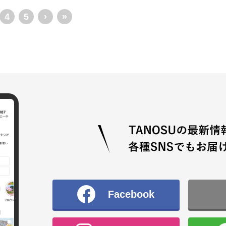
4
5
›
»
Facebook