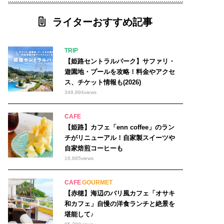
#モーニング 200
ライターおすすめ記事
マルシェ 97
#○○専門店 462
6オープン 47
#洋食 6
TRIP
【姫路セントラルパーク】サファリ・
遊園地・プールを攻略！料金やアクセ
佐用町
ス、チケット情報も(2026)
348,894
views
播磨町
加東市
CAFE
【姫路】カフェ「enn coffee」のラン
チがリニューアル！自家製スイーツや
自家焙煎コーヒーも
16,885
views
CAFE
GOURMET
【赤穂】海辺のバリ風カフェ「オサキ
和カフェ」自慢の洋食ランチと絶景を
堪能して♪