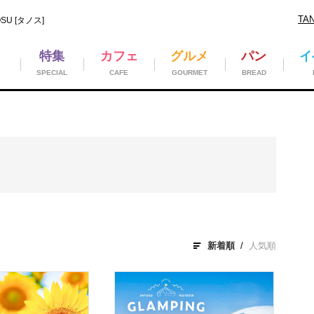
TA
U [タノス]
特集
カフェ
グルメ
パン
イ
SPECIAL
CAFE
GOURMET
BREAD
新着順
人気順