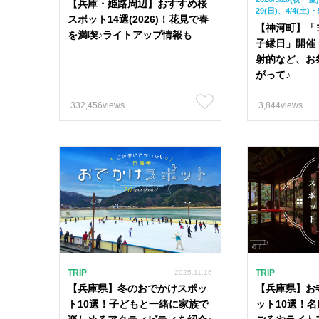
【兵庫・姫路周辺】おすすめ桜
29(日)、4/4(土)・
スポット14選(2026)！花見で春
【神河町】「
を満喫♪ライトアップ情報も
子縁日」開催
射的など、お
がって♪
332,456views
3,844views
カテゴリー
特集
ライフスタイ
TRIP
TRIP
2025.11.16
【兵庫県】冬のおでかけスポッ
【兵庫県】お
人気おすすめタグ
ト10選！子どもと一緒に家族で
ット10選！