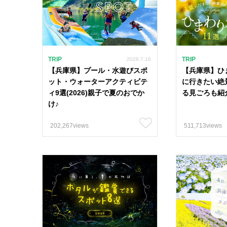
TRIP
TRIP
2026.7.16
【兵庫県】プール・水遊びスポ
【兵庫県】ひ
ット・ウォーターアクティビテ
に行きたい絶
ィ9選(2026)親子で夏のおでか
る見ごろも紹介(
け♪
202,267views
511,713views