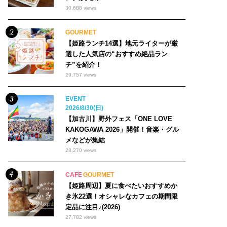
30,688 views
GOURMET
【姫路ランチ14選】地元ライターが厳
選した人気店の“おすすめ絶品ラン
チ”を紹介！
29,757 views
EVENT
2026/8/30(日)
【加古川】野外フェス「ONE LOVE
KAKOGAWA 2026」開催！音楽・グル
メなどが集結
28,270 views
CAFE
GOURMET
【姫路周辺】夏に食べたいおすすめか
き氷22選！オシャレなカフェの期間限
定品に注目♪(2026)
27,782 views