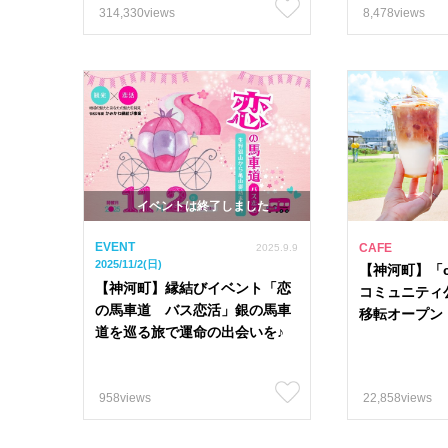
314,330views
8,478views
イベントは終了しました
EVENT
CAFE
2025.9.9
2025/11/2(日)
【神河町】「ca
【神河町】縁結びイベント「恋
コミュニティ
の馬車道 バス恋活」銀の馬車
移転オープン
道を巡る旅で運命の出会いを♪
958views
22,858views