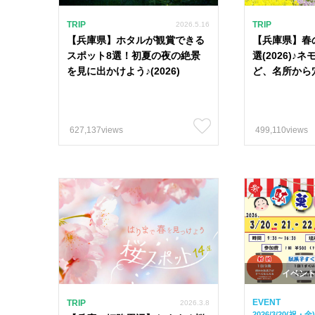
TRIP
TRIP
2026.5.16
【兵庫県】ホタルが観賞できる
【兵庫県】春
スポット8選！初夏の夜の絶景
選(2026)
を見に出かけよう♪(2026)
ど、名所から
627,137views
499,110views
イベン
EVENT
TRIP
2026.3.8
2026/3/20(祝・金