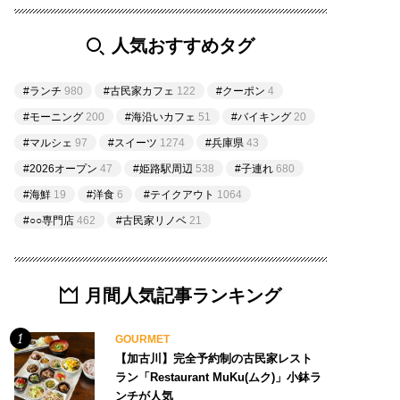
人気おすすめタグ
#ランチ
980
#古民家カフェ
122
#クーポン
4
#モーニング
200
#海沿いカフェ
51
#バイキング
20
#マルシェ
97
#スイーツ
1274
#兵庫県
43
#2026オープン
47
#姫路駅周辺
538
#子連れ
680
#海鮮
19
#洋食
6
#テイクアウト
1064
#○○専門店
462
#古民家リノベ
21
月間人気記事ランキング
GOURMET
【加古川】完全予約制の古民家レスト
ラン「Restaurant MuKu(ムク)」小鉢ラ
ンチが人気