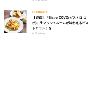
95,299
views
GOURMET
【姫路】「Bistro COVO(ビストロ コ
ボ)」生マッシュルームが味わえるビス
トロランチを
4,161
views