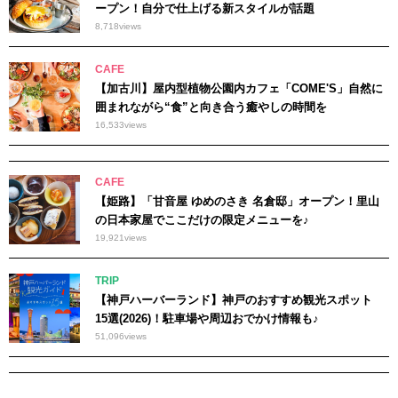
ープン！自分で仕上げる新スタイルが話題
8,718
views
CAFE
【加古川】屋内型植物公園内カフェ「COME'S」自然に
囲まれながら“食”と向き合う癒やしの時間を
16,533
views
CAFE
【姫路】「甘音屋 ゆめのさき 名倉邸」オープン！里山
の日本家屋でここだけの限定メニューを♪
19,921
views
TRIP
【神戸ハーバーランド】神戸のおすすめ観光スポット
15選(2026)！駐車場や周辺おでかけ情報も♪
51,096
views