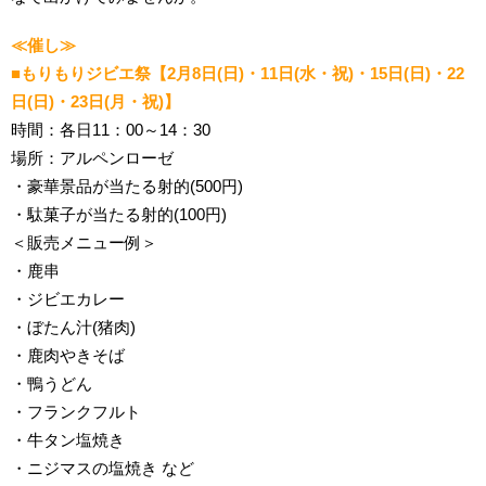
≪催し≫
■もりもりジビエ祭【2月8日(日)・11日(水・祝)・15日(日)・22
日(日)・23日(月・祝)】
時間：各日11：00～14：30
場所：アルペンローゼ
・豪華景品が当たる射的(500円)
・駄菓子が当たる射的(100円)
＜販売メニュー例＞
・鹿串
・ジビエカレー
・ぼたん汁(猪肉)
・鹿肉やきそば
・鴨うどん
・フランクフルト
・牛タン塩焼き
・ニジマスの塩焼き など