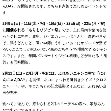
んDAY」が開催されます。どちらも家族で楽しめるイベントで
す。
2月8日(日)・11日(水・祝)・15日(日)・22日(日)・23日(月・祝)
に開催される「もりもりジビエ祭」
では、主に鹿肉や猪肉を使
ったジビエ料理。鹿串、ジビエカレー、ぼたん汁、鹿肉やきそ
ば、鴨うどんなど、寒い季節にうれしいあったかグルメが勢ぞ
ろい♪ここでしか味わえない“森のごちそう”を堪能できるチャン
スです。また、年間パスポートやジビエ料理などが当たる「 射
的」も同時開催。
2月21日(土)～23日(月・祝)には、ふれあいニャンコ村で「にゃ
んにゃんDA
Y」を開催。ネコにまつわる謎解きクイズ「クロス
ニャード」や、ネコたちとの記念撮影タイムなど、ふれあい企
画が充実。
食べて、遊んで、癒やされる2月のヨーデルの森へ、家族みん
なで出かけてみませんか。