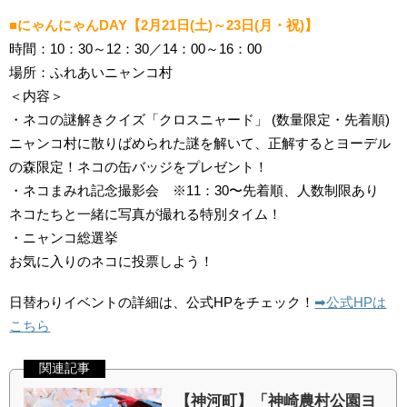
■にゃんにゃんDAY【2月21日(土)～23日(月・祝)】
時間：10：30～12：30／14：00～16：00
場所：ふれあいニャンコ村
＜内容＞
・ネコの謎解きクイズ「クロスニャード」 (数量限定・先着順)
ニャンコ村に散りばめられた謎を解いて、正解するとヨーデル
の森限定！ネコの缶バッジをプレゼント！
・ネコまみれ記念撮影会 ※11：30〜先着順、人数制限あり
ネコたちと一緒に写真が撮れる特別タイム！
・ニャンコ総選挙
お気に入りのネコに投票しよう！
日替わりイベントの詳細は、公式HPをチェック！
➡︎公式HPは
こちら