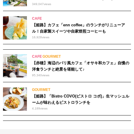
349,047
views
CAFE
【姫路】カフェ「enn coffee」のランチがリニューア
ル！自家製スイーツや自家焙煎コーヒーも
16,928
views
CAFE
GOURMET
【赤穂】海辺のバリ風カフェ「オサキ和カフェ」自慢の
洋食ランチと絶景を堪能して♪
95,340
views
GOURMET
【姫路】「Bistro COVO(ビストロ コボ)」生マッシュル
ームが味わえるビストロランチを
4,189
views