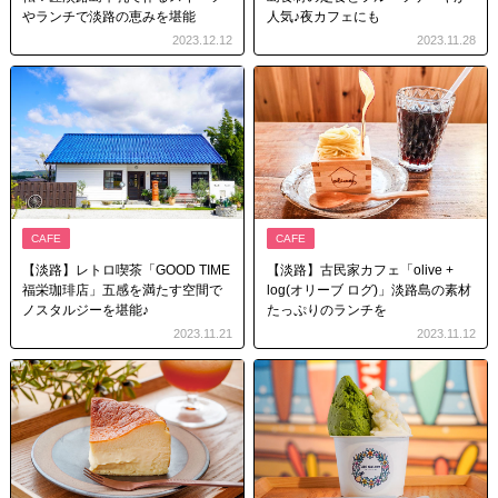
やランチで淡路の恵みを堪能
人気♪夜カフェにも
2023.12.12
2023.11.28
CAFE
CAFE
【淡路】レトロ喫茶「GOOD TIME
【淡路】古民家カフェ「olive +
福栄珈琲店」五感を満たす空間で
log(オリーブ ログ)」淡路島の素材
ノスタルジーを堪能♪
たっぷりのランチを
2023.11.21
2023.11.12