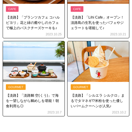
CAFE
CAFE
【淡路】「プランツカフェ コハル
【淡路】「Lihi Cafe」オープン！
ビヨリ」花と緑の癒やしのカフェ
淡路島の生乳を使ったパフェやジ
で極上のバスクチーズケーキを♪
ェラートを堪能して♪
2023.10.25
2023.10.21
GOURMET
GOURMET
【淡路】「淡路鯛 空(くう)」で海
【淡路】「シルエラ シルクロ」ま
を一望しながら鯛めしを堪能！朝
るでタマネギ!?米粉を使った優し
食利用も◎
いバームクーヘンが人気♪
2023.10.7
2023.10.2