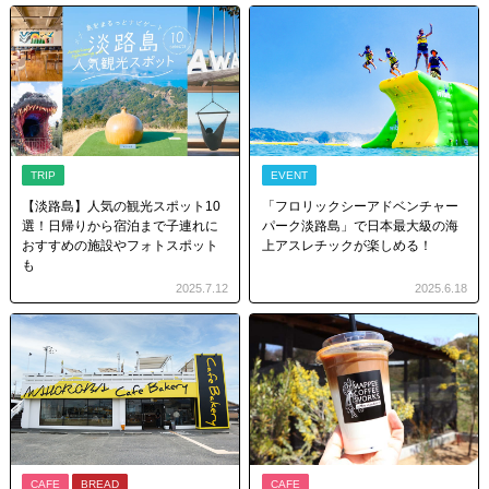
TRIP
EVENT
【淡路島】人気の観光スポット10
「フロリックシーアドベンチャー
選！日帰りから宿泊まで子連れに
パーク淡路島」で日本最大級の海
おすすめの施設やフォトスポット
上アスレチックが楽しめる！
も
2025.7.12
2025.6.18
CAFE
BREAD
CAFE