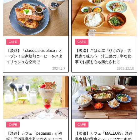
CAFE
CAFE
【淡路】「classic plus place」オ
【淡路】ごはん屋「ひさのま」古
ープン！自家焙煎コーヒーをスタ
民家で味わう一汁三菜の丁寧な食
イリッシュな空間で
事でお腹も心も満たされて
2024.1.7
2023.12.18
CAFE
CAFE
【淡路】カフェ「pegasus」が移
【淡路】カフェ「MALLOW」淡路
転！匠淡路島牛乳で作るスイーツ
島食材の定食とフルーツケーキが