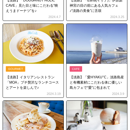
【淡路】「DOUGHNUT HOLIC
【淡路】「izana(イザナ)」伊弉諾
CAVE」見た目と味にこだわる“映
神宮の目の前にある人気カフェ
えうまドーナツ”を♪
♪“淡路の美食”に舌鼓
2024.4.7
2024.3.25
GOURMET
CAFE
【淡路】イタリアンレストラン
【淡路】「愛HYAKU°C」淡路島産
「MOA」プチ贅沢なランチコース
と有機素材にこだわる体に優しい
とアートを楽しんで♪
島カフェで“愛”に包まれて
2024.3.19
2024.3.9