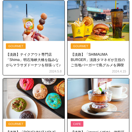
GOURMET
GOURMET
【淡路】テイクアウト専門店
【淡路】「SHIMAUMA
「Shima」明石海峡大橋を臨みな
BURGER」淡路タマネギが主役の
がらマラサダドーナツを頬張って♪
ご当地バーガーで島グルメを満喫
2024.5.8
2024.4.15
GOURMET
CAFE