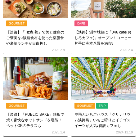
GOURMET
CAFE
【淡路】「Tiz庵 善」で美と健康の
【淡路】洲本城跡に「046 cafe(お
ご褒美を♪淡路食材を使った薬膳食
しろカフェ)」オープン！コーヒー
や豪華ランチが目白押し！
片手に洲本八景を満喫♪
2025.2.9
2025.2.4
GOURMET
GOURMET
TRIP
【淡路】「PUBLIC BAKE」鉄板で
空飛ぶいちごハウス「グリナリウ
焼く豪快なホットサンドを堪能！
ム淡路島」いちご狩りとイチゴス
ペットOKのテラスも
イーツが人気♪併設カフェも
2025.1.4
2024.12.19