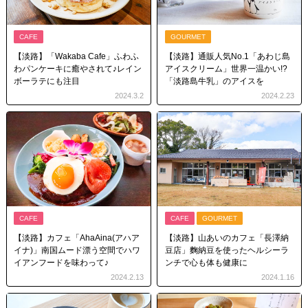
CAFE
GOURMET
【淡路】「Wakaba Cafe」ふわふ
【淡路】通販人気No.1「あわじ島
わパンケーキに癒やされて♪レイン
アイスクリーム」世界一温かい!?
ボーラテにも注目
「淡路島牛乳」のアイスを
2024.3.2
2024.2.23
CAFE
CAFE
GOURMET
【淡路】カフェ「AhaAina(アハア
【淡路】山あいのカフェ「長澤納
イナ)」南国ムード漂う空間でハワ
豆店」麴納豆を使ったヘルシーラ
イアンフードを味わって♪
ンチで心も体も健康に
2024.2.13
2024.1.16