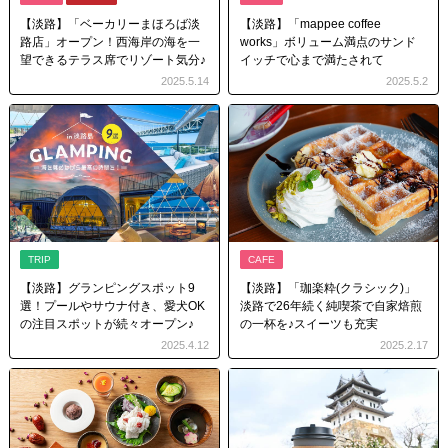
【淡路】「ベーカリーまほろば淡
【淡路】「mappee coffee
路店」オープン！西海岸の海を一
works」ボリューム満点のサンド
望できるテラス席でリゾート気分♪
イッチで心まで満たされて
2025.5.14
2025.5.2
TRIP
CAFE
【淡路】グランピングスポット9
【淡路】「珈楽粋(クラシック)」
選！プールやサウナ付き、愛犬OK
淡路で26年続く純喫茶で自家焙煎
の注目スポットが続々オープン♪
の一杯を♪スイーツも充実
2025.4.12
2025.2.17