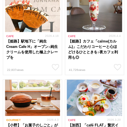
2026.4.18
2026.4.4
CAFE
CAFE
【姫路】駅地下に「純生
【姫路】カフェ「calme(カル
Cream Cafe H」オープン♪純生
ム)」こだわりコーヒーと心ほ
クリームを使用した極上クレー
どけるひとときを♪夜カフェ利
プを
用も◎
22,837views
41,726views
2026.4.3
2026.3.20
GOURMET
CAFE
【小野】「お菓子のしごと」が
【加西】「café FLAT」贅沢イ