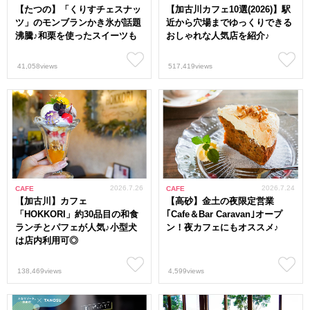
【たつの】「くりすチェスナッ
【加古川カフェ10選(2026)】駅
ツ」のモンブランかき氷が話題
近から穴場までゆっくりできる
沸騰♪和栗を使ったスイーツも
おしゃれな人気店を紹介♪
41,058views
517,419views
2026.7.26
2026.7.24
CAFE
CAFE
【加古川】カフェ
【高砂】金土の夜限定営業
「HOKKORI」約30品目の和食
｢Cafe＆Bar Caravan｣オープ
ランチとパフェが人気♪小型犬
ン！夜カフェにもオススメ♪
は店内利用可◎
138,469views
4,599views