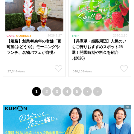
2026.2.27
2026.2.10
CAFE
GOURMET
TRIP
【姫路】創業40余年の老舗「葡
【兵庫県・姫路周辺】人気のい
萄屋(ぶどうや)」モーニングや
ちご狩りおすすめスポット25
ランチ、名物パフェが自慢♪
選！開園時期や料金を紹介
♪(2026)
27,344views
540,108views
1
2
3
4
5
›
»