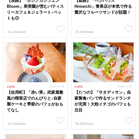
【淡路】「ホシノカジツエン
【姫路】「ベジハウス
Bloom」果実園が営むパティス
Himeichi」青果店が本気で作る
リーカフェ＆ジェラート♪ペッ
贅沢なフルーツサンドが話題！
トも◎
21,442views
23,459views
2026.4.23
2026.4.21
CAFE
CAFE
【佐用町】「赤い実」武家屋敷
【たつの】「サタディサン」自
風の喫茶店でのんびりと♪自家
家製食パンで作るサンドランチ
製ケーキと季節のパフェがおも
が充実！大粒イチゴのパフェも
てなし
注目
21,649views
65,802views