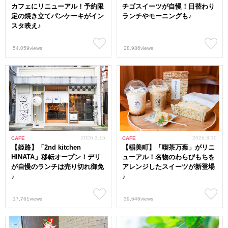
カフェにリニューアル！予約限
チゴスイーツが自慢！日替わり
定の焼き立てパンケーキがイン
ランチやモーニングも♪
スタ映え♪
54,059views
28,986views
2026.3.15
2026.3.10
CAFE
CAFE
【姫路】「2nd kitchen
【稲美町】「喫茶万葉」がリニ
HINATA」移転オープン！デリ
ューアル！名物のわらびもちを
が自慢のランチは売り切れ御免
アレンジしたスイーツが新登場
♪
♪
17,761views
39,646views