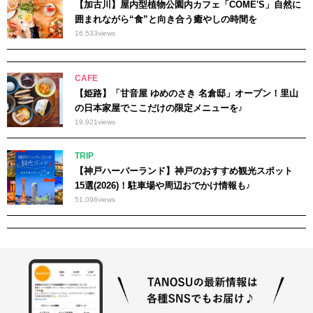
【加古川】屋内型植物公園内カフェ「COME'S」自然に
囲まれながら“食”と向き合う癒やしの時間を
16,533
views
CAFE
【姫路】「甘音屋 ゆめのさき 名倉邸」オープン！里山
の日本家屋でここだけの限定メニューを♪
19,921
views
TRIP
【神戸ハーバーランド】神戸のおすすめ観光スポット
15選(2026)！駐車場や周辺おでかけ情報も♪
51,096
views