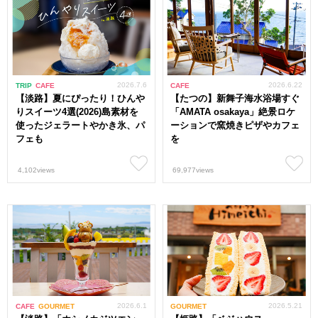
2026.7.6
2026.6.22
TRIP
CAFE
CAFE
【淡路】夏にぴったり！ひんや
【たつの】新舞子海水浴場すぐ
りスイーツ4選(2026)島素材を
「AMATA osakaya」絶景ロケ
使ったジェラートやかき氷、パ
ーションで窯焼きピザやカフェ
フェも
を
4,102views
69,977views
2026.6.1
2026.5.21
CAFE
GOURMET
GOURMET