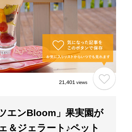
21,401
views
エンBloom」果実園が
ェ＆ジェラート♪ペット