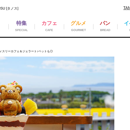
TA
U [タノス]
特集
カフェ
グルメ
パン
イ
SPECIAL
CAFE
GOURMET
BREAD
ティスリーカフェ＆ジェラート♪ペットも◎