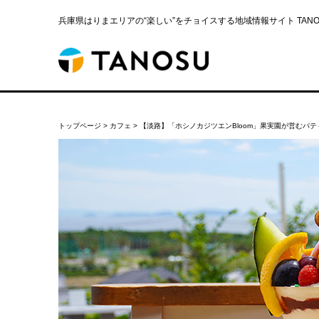
兵庫県はりまエリアの“楽しい”をチョイスする地域情報サイト TANOS
トップページ
>
カフェ
>
【淡路】「ホシノカジツエンBloom」果実園が営むパ