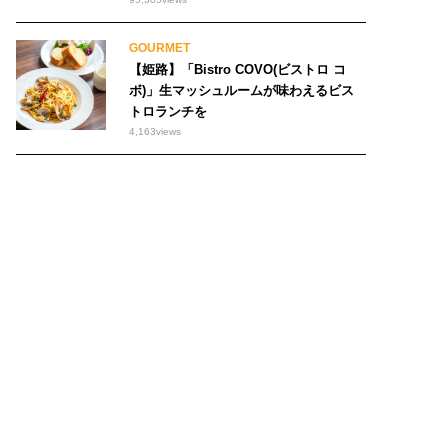
GOURMET
【姫路】「Bistro COVO(ビストロ コ
ボ)」生マッシュルームが味わえるビス
トロランチを
4,163
views