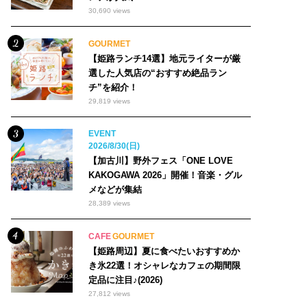
30,690 views
GOURMET
【姫路ランチ14選】地元ライターが厳
選した人気店の“おすすめ絶品ラン
チ”を紹介！
29,819 views
EVENT
2026/8/30(日)
【加古川】野外フェス「ONE LOVE
KAKOGAWA 2026」開催！音楽・グル
メなどが集結
28,389 views
CAFE
GOURMET
【姫路周辺】夏に食べたいおすすめか
き氷22選！オシャレなカフェの期間限
定品に注目♪(2026)
27,812 views