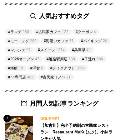
人気おすすめタグ
#ランチ
980
#古民家カフェ
122
#クーポン
4
#モーニング
200
#海沿いカフェ
51
#バイキング
20
#マルシェ
97
#スイーツ
1274
#兵庫県
43
#2026オープン
47
#姫路駅周辺
538
#子連れ
680
#海鮮
19
#洋食
6
#テイクアウト
1064
#○○専門店
462
#古民家リノベ
21
月間人気記事ランキング
GOURMET
【加古川】完全予約制の古民家レスト
ラン「Restaurant MuKu(ムク)」小鉢ラ
ンチが人気