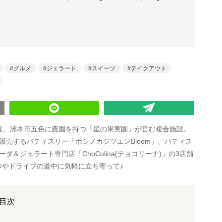
グルメ
ジェラート
スイーツ
テイクアウト
)」は、洲本市五色に農園を持つ「星の果実園」が営む複合施設。
売するパティスリー「ホシノカジツエンBloom」、パティス
ソーダ＆ジェラート専門店「ChoColina(チョコリーナ)」の3店舗
歩やドライブの道中に気軽に立ち寄って♪
目次