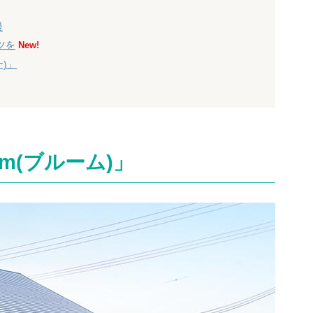
慢
ツを
New!
ナ)」
m(ブルーム)」