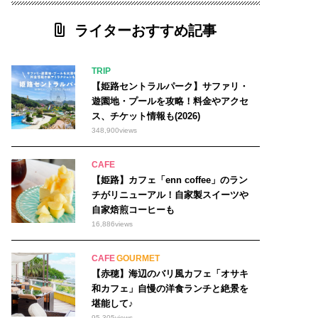
ライターおすすめ記事
TRIP
【姫路セントラルパーク】サファリ・
遊園地・プールを攻略！料金やアクセ
ス、チケット情報も(2026)
348,900
views
CAFE
【姫路】カフェ「enn coffee」のラン
チがリニューアル！自家製スイーツや
自家焙煎コーヒーも
16,886
views
CAFE
GOURMET
【赤穂】海辺のバリ風カフェ「オサキ
和カフェ」自慢の洋食ランチと絶景を
堪能して♪
95,305
views