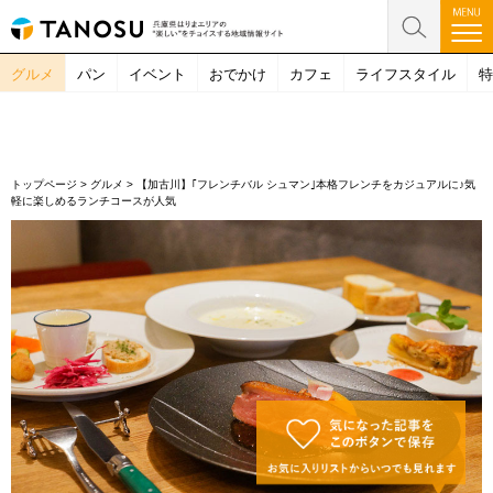
グルメ
パン
イベント
おでかけ
カフェ
ライフスタイル
特
トップページ
>
グルメ
>
【加古川】｢フレンチバル シュマン｣本格フレンチをカジュアルに♪気
軽に楽しめるランチコースが人気