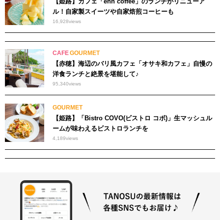
【姫路】カフェ「enn coffee」のランチがリニューア
ル！自家製スイーツや自家焙煎コーヒーも
16,928
views
CAFE
GOURMET
【赤穂】海辺のバリ風カフェ「オサキ和カフェ」自慢の
洋食ランチと絶景を堪能して♪
95,340
views
GOURMET
【姫路】「Bistro COVO(ビストロ コボ)」生マッシュル
ームが味わえるビストロランチを
4,189
views