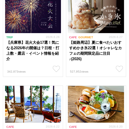
2026.6.28
2026.6.27
TRIP
CAFE
GOURMET
【兵庫県】花火大会17選！気に
【姫路周辺】夏に食べたいおす
なる2026年の開催は？日程・打
すめかき氷22選！オシャレなカ
上数・露店・イベント情報を紹
フェの期間限定品に注目
介
♪(2026)
342,873views
527,952views
2026.6.22
2026.6.20
CAFE
CAFE