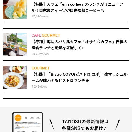
【姫路】カフェ「enn coffee」のランチがリニューア
ル！自家製スイーツや自家焙煎コーヒーも
17,030
views
CAFE
GOURMET
【赤穂】海辺のバリ風カフェ「オサキ和カフェ」自慢の
洋食ランチと絶景を堪能して♪
95,426
views
GOURMET
【姫路】「Bistro COVO(ビストロ コボ)」生マッシュル
ームが味わえるビストロランチを
4,241
views