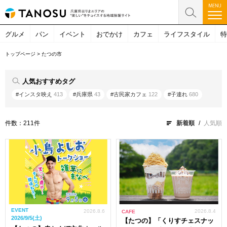
グルメ
パン
イベント
おでかけ
カフェ
ライフスタイル
特
トップページ
>
たつの市
人気おすすめタグ
#インスタ映え
413
#兵庫県
43
#古民家カフェ
122
#子連れ
680
件数：211件
新着順
人気順
EVENT
2026.8.6
2026.8.4
CAFE
2026/9/5(土)
【たつの】「くりすチェスナッ