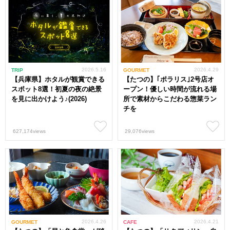
2026.5.16
2026.4.29
TRIP
GOURMET
【兵庫県】ホタルが観賞できる
【たつの】｢ポラリス｣2号店オ
スポット8選！初夏の夜の絶景
ープン！優しい時間が流れる場
を見に出かけよう♪(2026)
所で素材からこだわる惣菜ラン
チを
627,174views
29,076views
2026.4.26
2026.4.21
GOURMET
CAFE