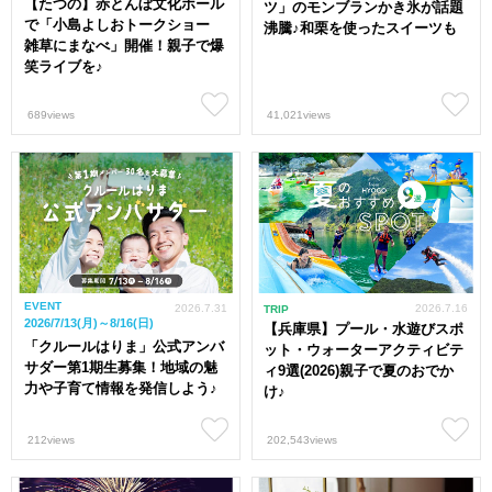
【たつの】赤とんぼ文化ホール
ツ」のモンブランかき氷が話題
で「小島よしおトークショー
沸騰♪和栗を使ったスイーツも
雑草にまなべ」開催！親子で爆
笑ライブを♪
689views
41,021views
EVENT
2026.7.31
2026.7.16
TRIP
2026/7/13(月)～8/16(日)
【兵庫県】プール・水遊びスポ
「クルールはりま」公式アンバ
ット・ウォーターアクティビテ
サダー第1期生募集！地域の魅
ィ9選(2026)親子で夏のおでか
力や子育て情報を発信しよう♪
け♪
212views
202,543views