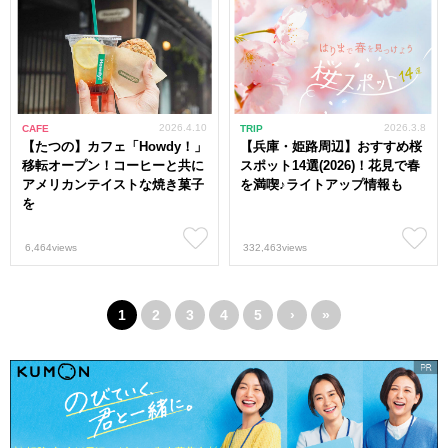
2026.4.10
2026.3.8
CAFE
TRIP
【たつの】カフェ「Howdy！」
【兵庫・姫路周辺】おすすめ桜
移転オープン！コーヒーと共に
スポット14選(2026)！花見で春
アメリカンテイストな焼き菓子
を満喫♪ライトアップ情報も
を
6,464views
332,463views
1
2
3
4
5
›
»