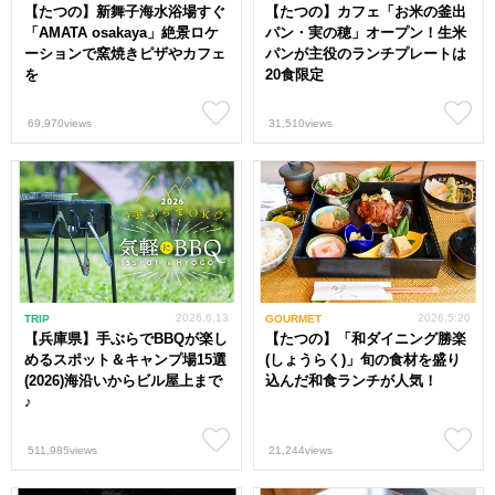
【たつの】新舞子海水浴場すぐ
【たつの】カフェ「お米の釜出
「AMATA osakaya」絶景ロケ
パン・実の穂」オープン！生米
ーションで窯焼きピザやカフェ
パンが主役のランチプレートは
を
20食限定
69,970views
31,510views
2026.6.13
2026.5.20
TRIP
GOURMET
【兵庫県】手ぶらでBBQが楽し
【たつの】「和ダイニング勝楽
めるスポット＆キャンプ場15選
(しょうらく)」旬の食材を盛り
(2026)海沿いからビル屋上まで
込んだ和食ランチが人気！
♪
511,985views
21,244views