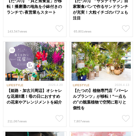
【たつの】「貝と魚食堂」が移
【たつの】「サタディサン」自
転！播磨灘の地魚を小鉢付きの
家製食パンで作るサンドランチ
ランチで♪夜営業もスタート
が充実！大粒イチゴのパフェも
注目
143,547views
65,801views
2026.4.20
2026.4.13
LIFESTYLE
LIFESTYLE
【姫路・加古川周辺】オシャレ
【たつの】植物専門店「バーレ
な花屋8選！母の日におすすめ
ルプランツ」が移転！“一点も
の花束やアレンジメントを紹介
の”の観葉植物で空間に彩りと
個性を
211,067views
7,807views