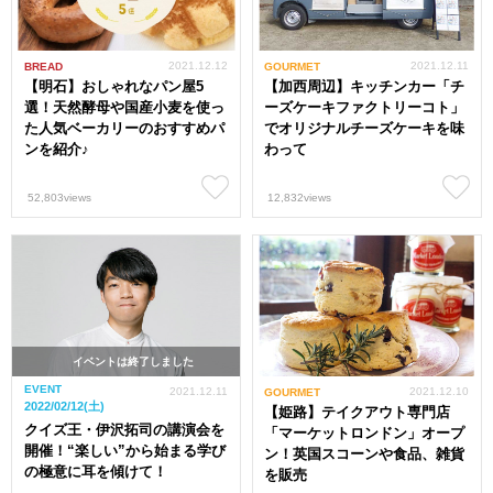
2021.12.12
2021.12.11
BREAD
GOURMET
【明石】おしゃれなパン屋5
【加西周辺】キッチンカー「チ
選！天然酵母や国産小麦を使っ
ーズケーキファクトリーコト」
た人気ベーカリーのおすすめパ
でオリジナルチーズケーキを味
ンを紹介♪
わって
52,803views
12,832views
イベントは終了しました
EVENT
2021.12.11
2021.12.10
GOURMET
2022/02/12(土)
【姫路】テイクアウト専門店
クイズ王・伊沢拓司の講演会を
「マーケットロンドン」オープ
開催！“楽しい”から始まる学び
ン！英国スコーンや食品、雑貨
の極意に耳を傾けて！
を販売