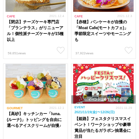
2021.12.4
2021.12.3
CAFE
CAFE
【閉店】チーズケーキ専門店
【赤穂】パンケーキが自慢の
「ブランテラス」がリニューア
「Moat Cafe(モートカフェ)」
ル！個性派チーズケーキが15種
季節限定スイーツやモーニング
以上
も
59,651views
37,922views
イベントは終了しました
EVENT
2021.12.1
2021.11.29
GOURMET
2021/11/19(金)〜12/26(日)
【高砂】キッチンカー「luna.
【姫路】フェスタクリスマスイ
(ルーナ)」トッピングを自由に
ベント！ワークショップや豪華
選べるアイスクリームが自慢♪
賞品が当たるガラポン抽選会に
注目