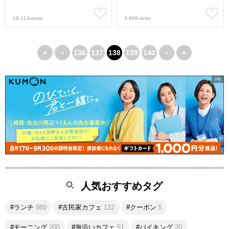
18,124views
3,866views
«
‹
136
137
138
139
140
›
»
人気おすすめタグ
#ランチ
980
#古民家カフェ
122
#クーポン
5
#モーニング
200
#海沿いカフェ
51
#バイキング
20