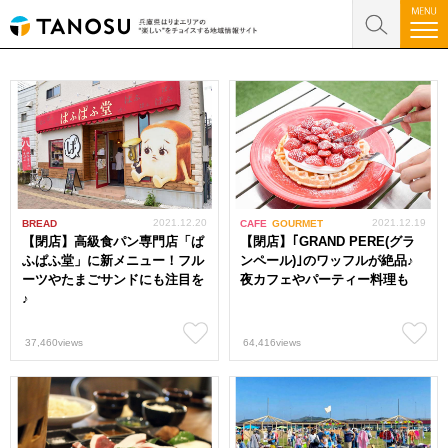
2021.12.20
2021.12.19
BREAD
CAFE
GOURMET
【閉店】高級食パン専門店「ぱ
【閉店】｢GRAND PERE(グラ
ふぱふ堂」に新メニュー！フル
ンペール)｣のワッフルが絶品♪
ーツやたまごサンドにも注目を
夜カフェやパーティー料理も
♪
37,460views
64,416views