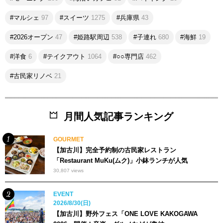
#マルシェ
97
#スイーツ
1275
#兵庫県
43
#2026オープン
47
#姫路駅周辺
538
#子連れ
680
#海鮮
19
#洋食
6
#テイクアウト
1064
#○○専門店
462
#古民家リノベ
21
月間人気記事ランキング
GOURMET
【加古川】完全予約制の古民家レストラン
「Restaurant MuKu(ムク)」小鉢ランチが人気
30,807 views
EVENT
2026/8/30(日)
【加古川】野外フェス「ONE LOVE KAKOGAWA