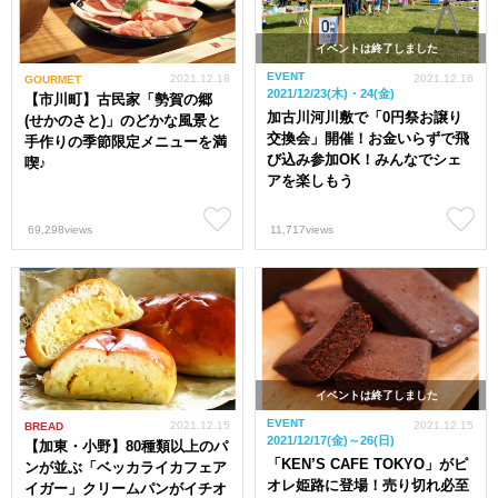
イベントは終了しました
EVENT
2021.12.18
2021.12.16
GOURMET
2021/12/23(木)・24(金)
【市川町】古民家「勢賀の郷
加古川河川敷で「0円祭お譲り
(せかのさと)」のどかな風景と
交換会」開催！お金いらずで飛
手作りの季節限定メニューを満
び込み参加OK！みんなでシェ
喫♪
アを楽しもう
69,298views
11,717views
イベントは終了しました
EVENT
2021.12.15
2021.12.15
BREAD
2021/12/17(金)～26(日)
【加東・小野】80種類以上のパ
「KEN’S CAFE TOKYO」がピ
ンが並ぶ「ベッカライカフェア
オレ姫路に登場！売り切れ必至
イガー」クリームパンがイチオ