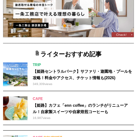
ライターおすすめ記事
TRIP
【姫路セントラルパーク】サファリ・遊園地・プールを
攻略！料金やアクセス、チケット情報も(2026)
349,309
views
CAFE
【姫路】カフェ「enn coffee」のランチがリニューア
ル！自家製スイーツや自家焙煎コーヒーも
16,987
views