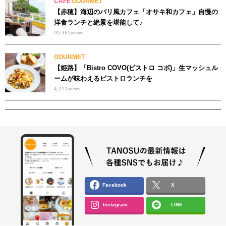
CAFE
GOURMET
【赤穂】海辺のバリ風カフェ「オサキ和カフェ」自慢の
洋食ランチと絶景を堪能して♪
95,385
views
GOURMET
【姫路】「Bistro COVO(ビストロ コボ)」生マッシュル
ームが味わえるビストロランチを
4,212
views
Facebook
X
Instagram
LINE