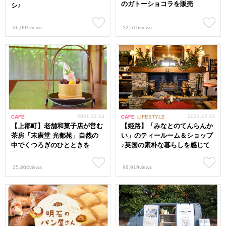
のガトーショコラを販売
シ♪
26,091views
12,516views
2021.12.14
2021.12.13
CAFE
CAFE
LIFESTYLE
【上郡町】老舗和菓子店が営む
【姫路】「みなとのてんらんか
茶房「末廣堂 光都苑」自然の
い」のティールーム＆ショップ
中でくつろぎのひとときを
♪英国の素朴な暮らしを感じて
25,804views
96,919views