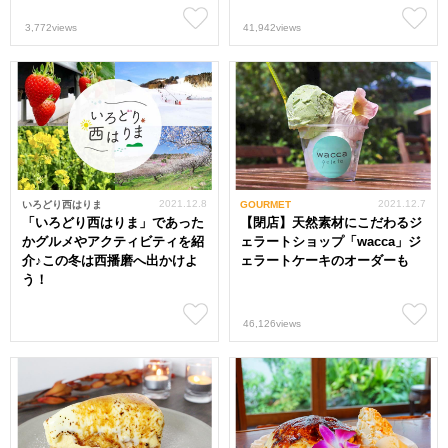
3,772views
41,942views
2021.12.8
2021.12.7
いろどり西はりま
GOURMET
「いろどり西はりま」であった
【閉店】天然素材にこだわるジ
かグルメやアクティビティを紹
ェラートショップ「wacca」ジ
介♪この冬は西播磨へ出かけよ
ェラートケーキのオーダーも
う！
46,126views