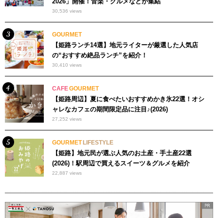
2026」開催！音楽・グルメなどが集結
30,536 views
GOURMET
【姫路ランチ14選】地元ライターが厳選した人気店
の“おすすめ絶品ランチ”を紹介！
30,410 views
CAFE
GOURMET
【姫路周辺】夏に食べたいおすすめかき氷22選！オシ
ャレなカフェの期間限定品に注目♪(2026)
27,252 views
GOURMET
LIFESTYLE
【姫路】地元民が選ぶ人気のお土産・手土産22選
(2026)！駅周辺で買えるスイーツ＆グルメを紹介
22,887 views