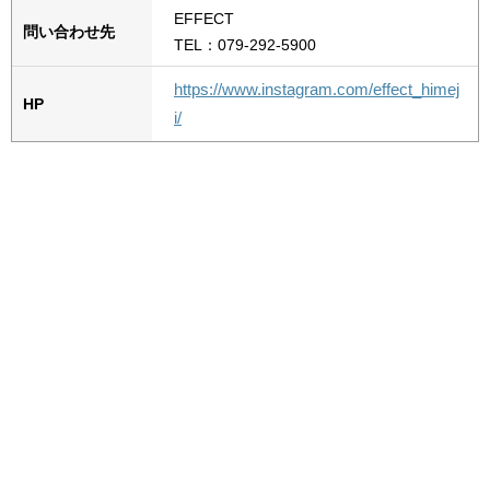
EFFECT
問い合わせ先
TEL：079-292-5900
https://www.instagram.com/effect_himej
HP
i/