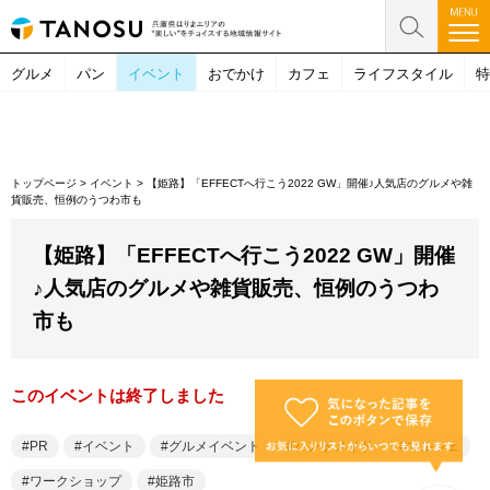
グルメ
パン
イベント
おでかけ
カフェ
ライフスタイル
特
トップページ
>
イベント
>
【姫路】「EFFECTへ行こう2022 GW」開催♪人気店のグルメや雑
貨販売、恒例のうつわ市も
【姫路】「EFFECTへ行こう2022 GW」開催
♪人気店のグルメや雑貨販売、恒例のうつわ
市も
このイベントは終了しました
PR
イベント
グルメイベント
ハンドメイド
マルシェ
ワークショップ
姫路市