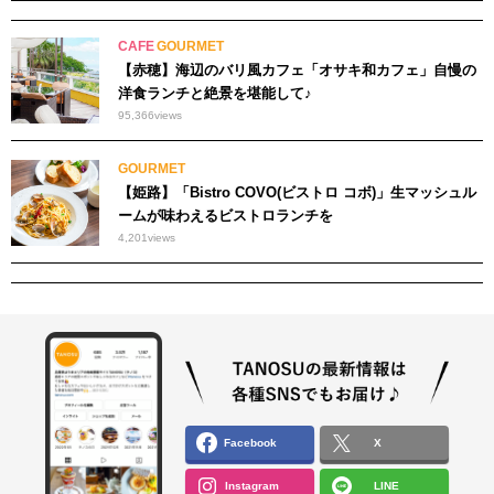
CAFE
GOURMET
【赤穂】海辺のバリ風カフェ「オサキ和カフェ」自慢の
洋食ランチと絶景を堪能して♪
95,366
views
GOURMET
【姫路】「Bistro COVO(ビストロ コボ)」生マッシュル
ームが味わえるビストロランチを
4,201
views
Facebook
X
Instagram
LINE