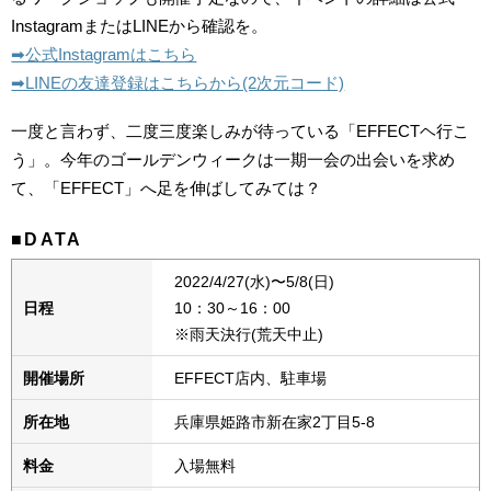
InstagramまたはLINEから確認を。
➡︎公式Instagramはこちら
➡︎LINEの友達登録はこちらから(2次元コード)
一度と言わず、二度三度楽しみが待っている「EFFECTヘ行こ
う」。今年のゴールデンウィークは一期一会の出会いを求め
て、「EFFECT」へ足を伸ばしてみては？
■DATA
2022/4/27(水)〜5/8(日)
日程
10：30～16：00
※雨天決行(荒天中止)
開催場所
EFFECT店内、駐車場
所在地
兵庫県姫路市新在家2丁目5-8
料金
入場無料