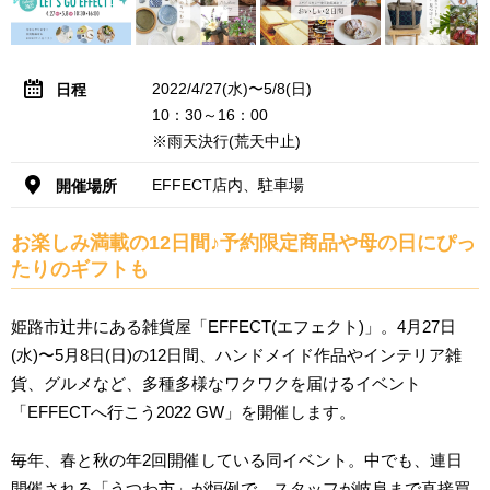
2022/4/27(水)〜5/8(日)
日程
10：30～16：00
※雨天決行(荒天中止)
EFFECT店内、駐車場
開催場所
お楽しみ満載の12日間♪予約限定商品や母の日にぴっ
たりのギフトも
姫路市辻井にある雑貨屋「EFFECT(エフェクト)」。4月27日
(水)〜5月8日(日)の12日間、ハンドメイド作品やインテリア雑
貨、グルメなど、多種多様なワクワクを届けるイベント
「EFFECTへ行こう2022 GW」を開催します。
毎年、春と秋の年2回開催している同イベント。中でも、連日
開催される「うつわ市」が恒例で、スタッフが岐阜まで直接買