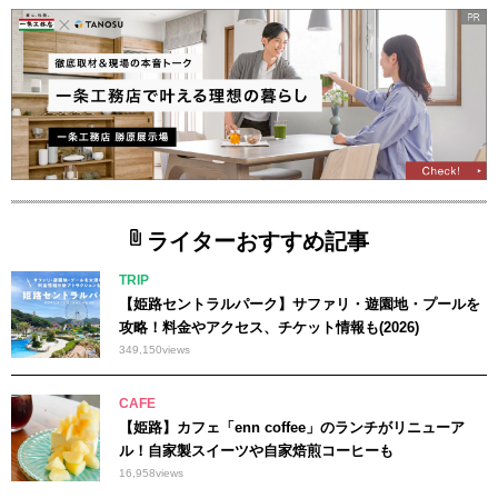
ライターおすすめ記事
TRIP
【姫路セントラルパーク】サファリ・遊園地・プールを
攻略！料金やアクセス、チケット情報も(2026)
349,150
views
CAFE
【姫路】カフェ「enn coffee」のランチがリニューア
ル！自家製スイーツや自家焙煎コーヒーも
16,958
views