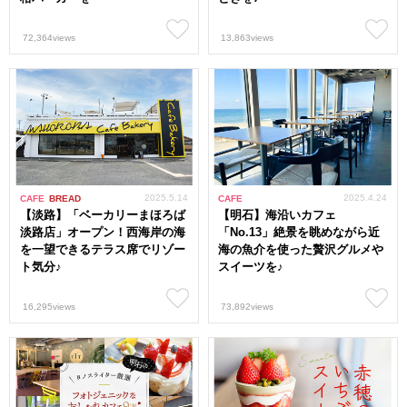
72,364views
13,863views
2025.5.14
2025.4.24
CAFE
BREAD
CAFE
【淡路】「ベーカリーまほろば
【明石】海沿いカフェ
淡路店」オープン！西海岸の海
「No.13」絶景を眺めながら近
を一望できるテラス席でリゾー
海の魚介を使った贅沢グルメや
ト気分♪
スイーツを♪
16,295views
73,892views