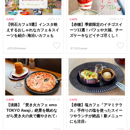
2025.4.6
2025.1.25
CAFE
CAFE
【明石カフェ9選】インスタ映
【赤穂】季節限定のイチゴスイ
えするおしゃれなカフェ＆スイ
ーツ11選！パフェや大福、チー
ーツを紹介♪海沿いカフェも
ズケーキなどイチゴ尽くし！
435,604views
67,631views
2024.11.15
2024.11.1
CAFE
CAFE
【淡路】「焚き火カフェ emo
【赤穂】塩カフェ「アマミテラ
TOKYO Awaji」絶景を眺めな
ス」手作りの塩を使ったスイー
がら焚き火の炎で癒やされて♪
ツやランチが絶品！新メニュー
にも注目♪