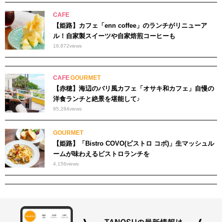
CAFE
【姫路】カフェ「enn coffee」のランチがリニューア
ル！自家製スイーツや自家焙煎コーヒーも
16,872
views
CAFE
GOURMET
【赤穂】海辺のバリ風カフェ「オサキ和カフェ」自慢の
洋食ランチと絶景を堪能して♪
95,284
views
GOURMET
【姫路】「Bistro COVO(ビストロ コボ)」生マッシュル
ームが味わえるビストロランチを
4,156
views