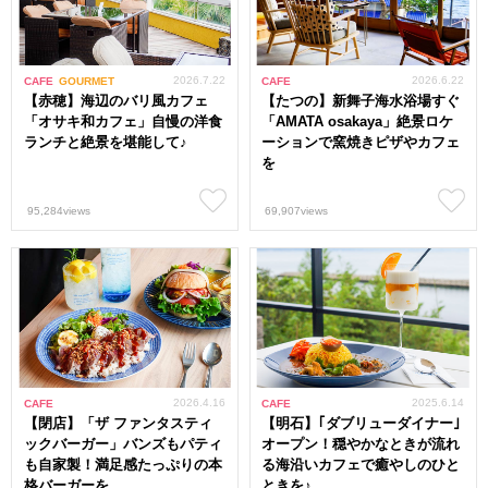
2026.7.22
2026.6.22
CAFE
GOURMET
CAFE
【赤穂】海辺のバリ風カフェ
【たつの】新舞子海水浴場すぐ
「オサキ和カフェ」自慢の洋食
「AMATA osakaya」絶景ロケ
ランチと絶景を堪能して♪
ーションで窯焼きピザやカフェ
を
95,284views
69,907views
2026.4.16
2025.6.14
CAFE
CAFE
【閉店】「ザ ファンタスティ
【明石】｢ダブリューダイナー｣
ックバーガー」バンズもパティ
オープン！穏やかなときが流れ
も自家製！満足感たっぷりの本
る海沿いカフェで癒やしのひと
格バーガーを
ときを♪