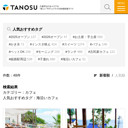
人気おすすめタグ
#2025オープン
137
#2026オープン
47
#お土産・手土産
550
#かき氷
71
#インスタ映え
414
#スイーツ
1274
#パフェ
140
#ペットOK
158
#モーニング
200
#ランチ
980
#古民家カフェ
122
#姫路駅周辺
538
#子連れ
680
#海沿いカフェ
51
件数：48件
新着順
人気順
検索結果
カテゴリー：カフェ
人気おすすめタグ：海沿いカフェ