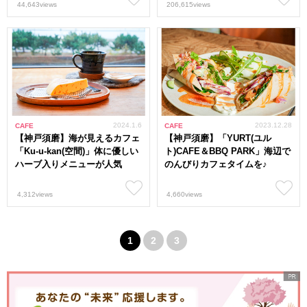
44,643views
206,615views
2024.1.6
2023.12.28
CAFE
CAFE
【神戸須磨】海が見えるカフェ
【神戸須磨】「YURT(ユル
「Ku-u-kan(空間)」体に優しい
ト)CAFE＆BBQ PARK」海辺で
ハーブ入りメニューが人気
のんびりカフェタイムを♪
4,312views
4,660views
1
2
3