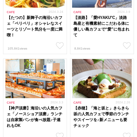
2024.3.24
2024.3.9
CAFE
CAFE
【たつの】新舞子の海沿いカフ
【淡路】「愛HYAKU°C」淡路
ェ「ペリペリ」オシャレなスイ
島産と有機素材にこだわる体に
ーツとリゾート気分を一度に満
優しい島カフェで“愛”に包まれ
喫！
て
105,841views
8,841views
2024.3.3
2024.2.26
CAFE
CAFE
【神戸須磨】海沿いの人気カフ
【赤穂】「海と坂と」きらきら
ェ「ノースショア須磨」ランチ
坂の人気カフェで季節のランチ
は自家製パンが食べ放題♪子連
やスイーツを♪新メニューも要
れもOK
チェック