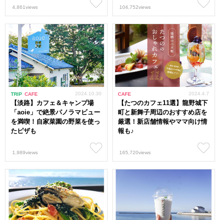
4,861views
104,752views
2024.10.30
2024.4.7
TRIP
CAFE
CAFE
【淡路】カフェ＆キャンプ場
【たつのカフェ11選】龍野城下
「aoie」で絶景パノラマビュー
町と新舞子周辺のおすすめ店を
を満喫！自家菜園の野菜を使っ
厳選！新店舗情報やママ向け情
たピザも
報も♪
1,989views
165,720views