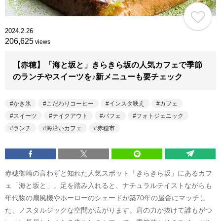
2024.2.26
206,625
views
【赤穂】「海と坂と」きらきら坂の人気カフェで季節
のランチやスイーツを♪新メニューも要チェック
かき氷
こだわりコーヒー
インスタ映え
カフェ
スイーツ
テイクアウト
パフェ
フォトジェニック
ランチ
海沿いカフェ
赤穂市
赤穂御崎の言わずと知れた人気スポット「きらきら坂」にあるカフ
ェ「海と坂と」。足を踏み入れると、ナチュラルテイストながらも
年代物の扇風機やホーローのシェードが築70年の屋舎にマッチし
た、ノスタルジックな空間が広がります。肩の力が抜けて誰もがつ