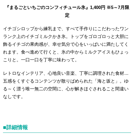
『まるごといちごのコンフィチュール氷』1,400円 ※5～7月限
定
イチゴシロップから練乳まで、すべて手作りにこだわったワン
ランク上のイチゴミルクかき氷。トップをゴロゴロっと大胆に
飾るイチゴの果肉感が、幸せ気分で心をいっぱいに満たしてく
れます。食べ進めて行くと、氷の中からミルクアイスもひょっ
こりと。一口一口を丁寧に味わって。
レトロなインテリア、心地良い音楽、丁寧に調理された食材…
五感をくすぐるコンテンツが散りばめられた「海と坂と」。ゆ
る～く漂う唯一無二の空間に、心が解きほぐされること間違い
なしです。
■詳細情報