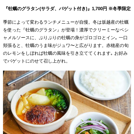
『牡蠣のグラタン(サラダ、バゲット付き)』1,700円 ※冬季限定
季節によって変わるランチメニューが自慢。冬は坂越産の牡蠣
を使った『牡蠣のグラタン』が登場！濃厚でクリーミーなベシ
ャメルソースに、ぷりぷりの牡蠣の身がゴロゴロとイン｡ 一口
頬張ると、牡蠣のうま味がジュワ〜と広がります。赤穂産の旬
のレモンをしぼれば牡蠣の風味を引き立ててくれます｡ お好み
でバゲットにのせて召し上がれ。