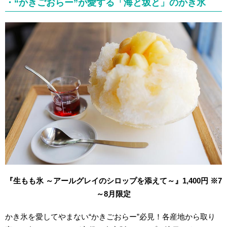
・“かきごおらー”が愛する「海と坂と」のかき氷
『生もも氷 ～アールグレイのシロップを添えて～』1,400円 ※7
～8月限定
かき氷を愛してやまない“かきごおらー”必見！各産地から取り