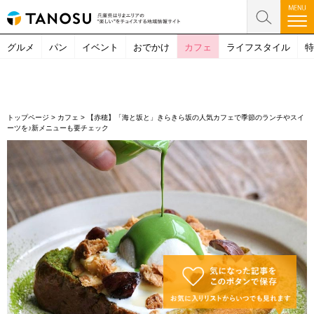
グルメ
パン
イベント
おでかけ
カフェ
ライフスタイル
特
トップページ
>
カフェ
>
【赤穂】「海と坂と」きらきら坂の人気カフェで季節のランチやスイ
ーツを♪新メニューも要チェック