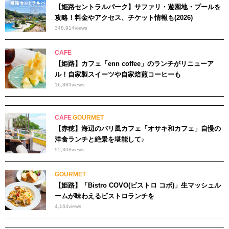
【姫路セントラルパーク】サファリ・遊園地・プールを
攻略！料金やアクセス、チケット情報も(2026)
348,914
views
CAFE
【姫路】カフェ「enn coffee」のランチがリニューア
ル！自家製スイーツや自家焙煎コーヒーも
16,889
views
CAFE
GOURMET
【赤穂】海辺のバリ風カフェ「オサキ和カフェ」自慢の
洋食ランチと絶景を堪能して♪
95,308
views
GOURMET
【姫路】「Bistro COVO(ビストロ コボ)」生マッシュル
ームが味わえるビストロランチを
4,164
views