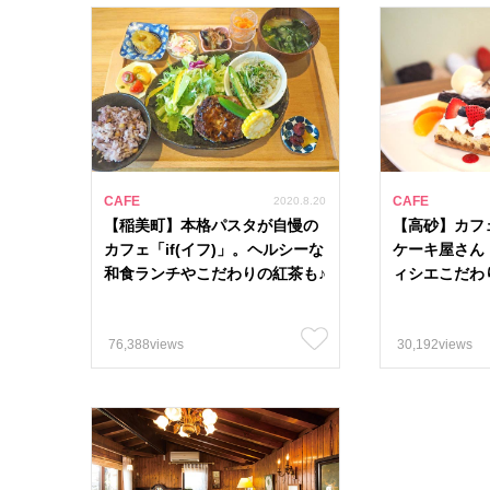
#紅茶・ハーブテ
エリア
13市9町
姫路市
上郡町
明石市
CAFE
CAFE
2020.8.20
多可町
【稲美町】本格パスタが自慢の
【高砂】カフ
カフェ「if(イフ)」。ヘルシーな
ケーキ屋さん
和食ランチやこだわりの紅茶も♪
ィシエこだわ
76,388views
30,192views