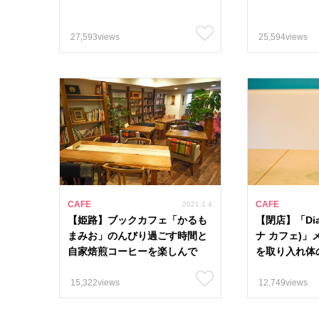
27,593views
25,594views
カテゴリー
特集
ライフスタイ
CAFE
CAFE
2021.1.4
【姫路】ブックカフェ「かるも
【閉店】「Dia
人気おすすめタグ
まみお」のんびり過ごす時間と
ナ カフェ)
#古民家カフェ 
自家焙煎コーヒーを楽しんで
を取り入れ体
#姫路駅周辺 53
15,322views
12,749views
#クーポン 4