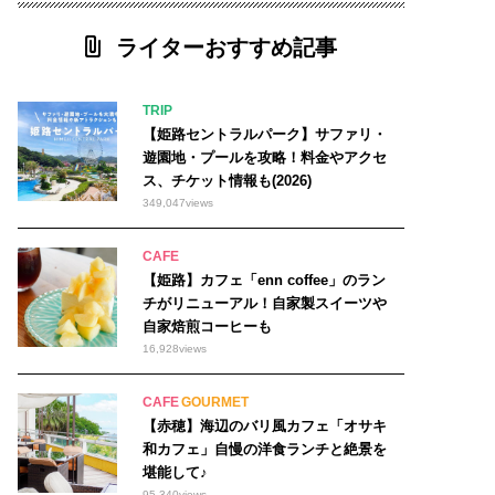
ライターおすすめ記事
佐用町
TRIP
播磨町
【姫路セントラルパーク】サファリ・
遊園地・プールを攻略！料金やアクセ
加東市
ス、チケット情報も(2026)
349,047
views
CAFE
【姫路】カフェ「enn coffee」のラン
チがリニューアル！自家製スイーツや
自家焙煎コーヒーも
16,928
views
CAFE
GOURMET
【赤穂】海辺のバリ風カフェ「オサキ
和カフェ」自慢の洋食ランチと絶景を
堪能して♪
95,340
views