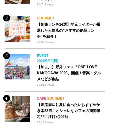
30,742 views
GOURMET
【姫路ランチ14選】地元ライターが厳
選した人気店の“おすすめ絶品ラン
チ”を紹介！
29,969 views
EVENT
2026/8/30(日)
【加古川】野外フェス「ONE LOVE
KAKOGAWA 2026」開催！音楽・グル
メなどが集結
29,551 views
CAFE
GOURMET
【姫路周辺】夏に食べたいおすすめか
き氷22選！オシャレなカフェの期間限
定品に注目♪(2026)
27,221 views