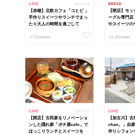
CAFE
BREAD
2021.10.20
【赤穂】北欧カフェ「コヒビ 」
【閉店】モッ
手作りスイーツやランチでまっ
ーグル専門店
たり大人の時間を過ごして
やスイーツの
27,018views
12,301views
CAFE
CAFE
2021.5.17
【閉店】古民家をリノベーショ
【加古川】古
ンした隠れ家「ポチ屋cafe」で
chan。」自
ほっこりランチとスイーツを
作りシフォン