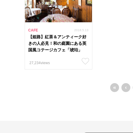
CAFE
2018.5.13
【姫路】紅茶＆アンティーク好
きの人必見！和の庭園にある英
国風コテージカフェ「琥珀」
27,234views
«
‹