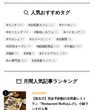
人気おすすめタグ
#ランチ
980
#古民家カフェ
122
#クーポン
4
#モーニング
200
#海沿いカフェ
51
#バイキング
20
#マルシェ
97
#スイーツ
1274
#兵庫県
43
#2026オープン
47
#姫路駅周辺
538
#子連れ
680
#海鮮
19
#洋食
6
#テイクアウト
1064
#○○専門店
462
#古民家リノベ
21
月間人気記事ランキング
GOURMET
【加古川】完全予約制の古民家レスト
ラン「Restaurant MuKu(ムク)」小鉢ラ
ンチが人気