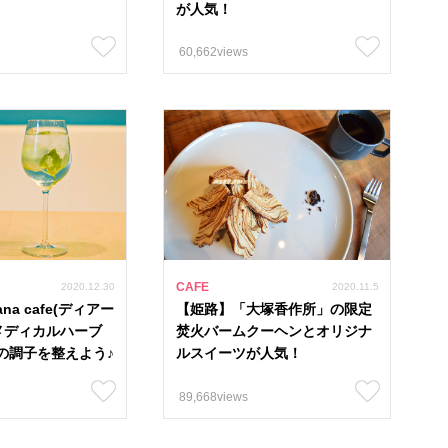
が人気！
60,662views
カフェ
グルメ
パン
イベント
ル
CAFE
2020.12.30
2020.11.5
na cafe(ディアー
【姫路】「大塚香作所」の限定
」メディカルハーブ
焚火バームクーヘンとオリジナ
122
#スイーツ 1274
#ランチ 980
#テイクアウト 1064
の調子を整えよう♪
ルスイーツが人気！
8
#バイキング 20
#子連れ 680
#海沿いカフェ 51
#
89,668views
#兵庫県 43
#海鮮 19
#古民家リノベ 21
#202