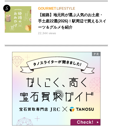
GOURMET
LIFESTYLE
【姫路】地元民が選ぶ人気のお土産・
手土産22選(2026)！駅周辺で買えるスイ
ーツ＆グルメを紹介
22,344 views
おでかけ
#モーニング 200
マルシェ 97
#○○専門店 462
6オープン 47
#洋食 6