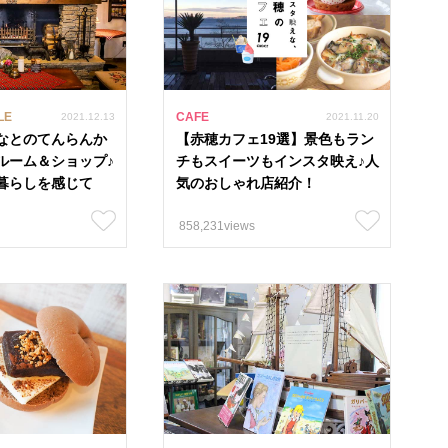
LE
CAFE
2021.12.13
2021.11.20
なとのてんらんか
【赤穂カフェ19選】景色もラン
ルーム＆ショップ♪
チもスイーツもインスタ映え♪人
暮らしを感じて
気のおしゃれ店紹介！
858,231views