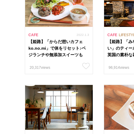
CAFE
CAFE
LIFESTY
2022.1.3
【姫路】「からだ想いカフェ
【姫路】「み
ko.no.mi」で体をリセット♪ベ
い」のティー
ジランチや無添加スイーツも
英国の素朴な
20,317views
96,914views