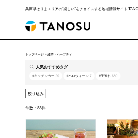
兵庫県はりまエリアの“楽しい”をチョイスする地域情報サイト TANOS
トップページ
>
紅茶・ハーブティ
人気おすすめタグ
#キッチンカー
20
#ハロウィーン
7
#子連れ
680
絞り込み
件数：88件