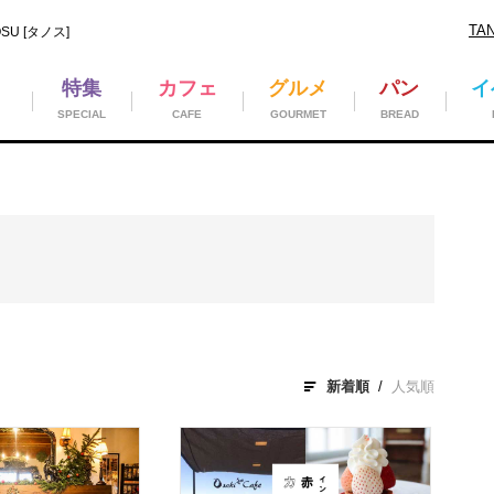
TA
U [タノス]
特集
カフェ
グルメ
パン
イ
SPECIAL
CAFE
GOURMET
BREAD
新着順
人気順