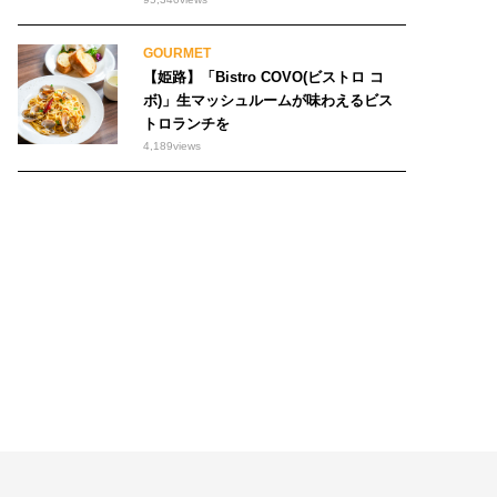
GOURMET
【姫路】「Bistro COVO(ビストロ コ
ボ)」生マッシュルームが味わえるビス
トロランチを
4,189
views