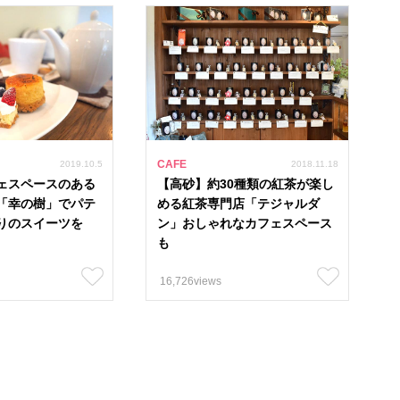
ィ 88
たつの市
赤穂市
相生市
宍粟市
太子町
加古川市
高砂市
稲美町
加西市
小野市
三木市
西脇市
CAFE
2019.10.5
2018.11.18
神河町
市川町
福崎町
ェスペースのある
【高砂】約30種類の紅茶が楽し
「幸の樹」でパテ
める紅茶専門店「テジャルダ
りのスイーツを
ン」おしゃれなカフェスペース
も
16,726views