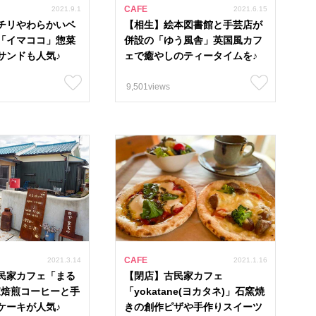
CAFE
2021.9.1
2021.6.15
チリやわらかいベ
【相生】絵本図書館と手芸店が
「イマココ」惣菜
併設の「ゆう風舎」英国風カフ
サンドも人気♪
ェで癒やしのティータイムを♪
9,501views
CAFE
2021.3.14
2021.1.16
民家カフェ「まる
【閉店】古民家カフェ
家焙煎コーヒーと手
「yokatane(ヨカタネ)」石窯焼
ケーキが人気♪
きの創作ピザや手作りスイーツ