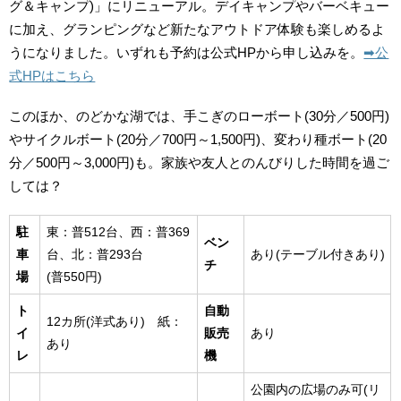
グ＆キャンプ)」にリニューアル。デイキャンプやバーベキュー
に加え、グランピングなど新たなアウトドア体験も楽しめるよ
うになりました。いずれも予約は公式HPから申し込みを。
➡︎公
式HPはこちら
このほか、のどかな湖では、手こぎのローボート(30分／500円)
やサイクルボート(20分／700円～1,500円)、変わり種ボート(20
分／500円～3,000円)も。家族や友人とのんびりした時間を過ご
しては？
駐
東：普512台、西：普369
ベン
車
台、北：普293台
あり(テーブル付きあり)
チ
場
(普550円)
ト
自動
12カ所(洋式あり) 紙：
イ
販売
あり
あり
レ
機
公園内の広場のみ可(リ