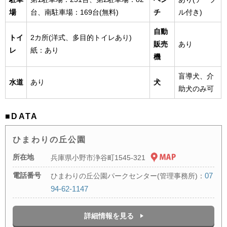
場
台、南駐車場：169台(無料)
チ
ル付き)
自動
トイ
2カ所(洋式、多目的トイレあり)
販売
あり
レ
紙：あり
機
盲導犬、介
水道
あり
犬
助犬のみ可
■DATA
ひまわりの丘公園
所在地
兵庫県小野市浄谷町1545-321
電話番号
07
ひまわりの丘公園パークセンター(管理事務所)：
94-62-1147
詳細情報を見る