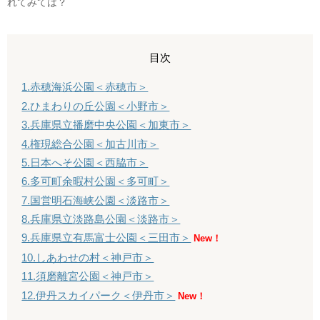
れてみては？
目次
1.赤穂海浜公園＜赤穂市＞
2.ひまわりの丘公園＜小野市＞
3.兵庫県立播磨中央公園＜加東市＞
4.権現総合公園＜加古川市＞
5.日本へそ公園＜西脇市＞
6.多可町余暇村公園＜多可町＞
7.国営明石海峡公園＜淡路市＞
8.兵庫県立淡路島公園＜淡路市＞
9.兵庫県立有馬富士公園＜三田市＞
New！
10.しあわせの村＜神戸市＞
11.須磨離宮公園＜神戸市＞
12.伊丹スカイパーク＜伊丹市＞
New！