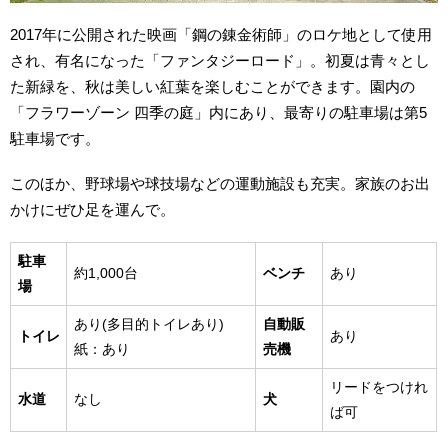
2017年に公開された映画「鋼の錬金術師」のロケ地として使用
され、有名になった「ファンタジーロード」。初夏は青々とし
た新緑を、秋は美しい紅葉を楽しむことができます。園内の
「フラワーゾーン 四季の庭」内にあり、最寄りの駐車場は第5
駐車場です。
このほか、野球場や球技場などの運動施設も充実。家族のお出
かけにぜひ足を運んで。
駐車
約1,000台
ベンチ
あり
場
あり(多目的トイレあり)
自動販
トイレ
あり
紙：あり
売機
リードをつけれ
水道
なし
犬
ば可