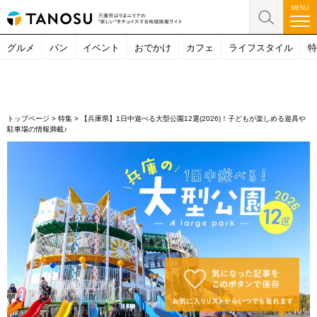
グルメ
パン
イベント
おでかけ
カフェ
ライフスタイル
特
トップページ
>
特集
>
【兵庫県】1日中遊べる大型公園12選(2026)！子どもが楽しめる遊具や
駐車場の情報満載♪