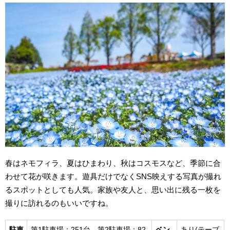
春はネモフィラ、夏はひまわり、秋はコスモスなど、季節に合
わせて花が咲きます。遊具だけでなくSNS映えする写真が撮れ
るスポットとしても人気。家族や友人と、思い出に残る一枚を
撮りに訪れるのもいいですね。
駐車
第1駐車場：251台、第2駐車場：82
ベン
あり(テーブ