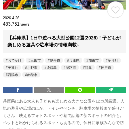
2026.4.26
483,751
views
【兵庫県】1日中遊べる大型公園12選(2026)！子どもが
楽しめる遊具や駐車場の情報満載♪
おでかけ
三田市
伊丹市
兵庫県
加東市
多可町
子連れ
小野市
淡路島
淡路市
特集
神戸市
西脇市
赤穂市
兵庫県にある大人も子どもも楽しめる大きな公園を12カ所厳選。人
気の遊具や広場のほか、トイレやベンチ、駐車場の情報まで盛りだ
くさん！映えるフォトスポットや巷で話題の新スポットの紹介も。
ペットと出かけられるスポットもあるので、休日に家族みんなで訪