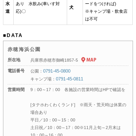
水
あり 水飲み(車いす対
ードをつければ)
犬
道
応)〇
※キャンプ場・飲食店
は不可
■DATA
赤穂海浜公園
所在地
兵庫県赤穂市御崎1857-5
電話番号
0791-45-0800
公園：
0791-45-0811
キャンプ場：
営業時間
9：00～17：00 各施設の営業時間はHPで確認を
[タテホわくわくランド] ※雨天・荒天時は休業の
場合あり
平日／10：00～15：00
土日祝／10：00～17：00※11月上旬～2月末は
10：00～16：00