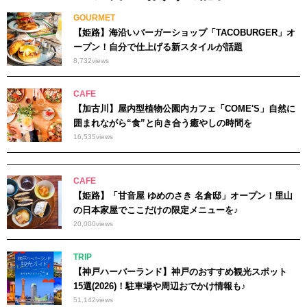
GOURMET
【姫路】海沿いバーガーショップ「TACOBURGER」オ
ープン！自分で仕上げる新スタイルが話題
8,732
views
CAFE
【加古川】屋内型植物公園内カフェ「COME'S」自然に
囲まれながら“食”と向き合う癒やしの時間を
16,535
views
CAFE
【姫路】「甘音屋 ゆめのさき 名倉邸」オープン！里山
の日本家屋でここだけの限定メニューを♪
20,000
views
TRIP
【神戸ハーバーランド】神戸のおすすめ観光スポット
15選(2026)！駐車場や周辺おでかけ情報も♪
51,142
views