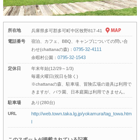
所在地
兵庫県多可郡多可町中区牧野817-41
電話番号
宿泊、カフェ、BBQ、キャンプについての問い合
0795-32-4111
わせ(chattanaの森)：
0795-32-1543
余暇村公園：
定休日
年末年始(12/29～1/3)
毎週火曜日(祝日を除く)
※chattanaの森、駐車場、冒険広場の遊具は利用で
きますが、バラ園、日本庭園は利用できません。
駐車場
あり(280台)
URL
http://web.town.taka.lg.jp/yokamura/tag_towa.htm
l
このスポットが掲載されている記事