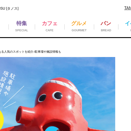
TA
U [タノス]
特集
カフェ
グルメ
パン
イ
SPECIAL
CAFE
GOURMET
BREAD
ある人気のスポットを紹介♪駐車場や施設情報も