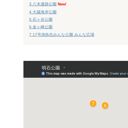
3.八木遺跡公園
New!
4.大蔵海岸公園
5.石ヶ谷公園
6.金ヶ崎公園
7.17号池魚住みんな公園 みんな広場