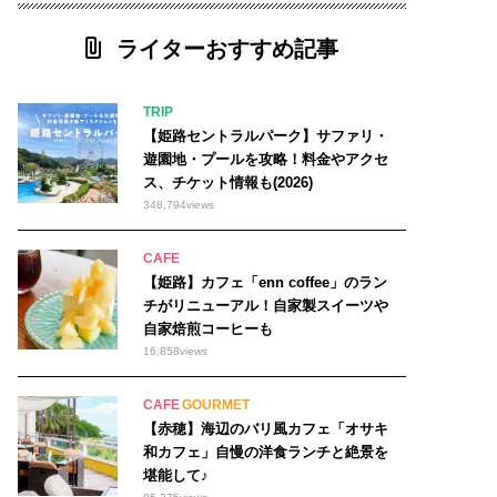
ライターおすすめ記事
TRIP
【姫路セントラルパーク】サファリ・
遊園地・プールを攻略！料金やアクセ
ス、チケット情報も(2026)
348,794
views
CAFE
【姫路】カフェ「enn coffee」のラン
チがリニューアル！自家製スイーツや
自家焙煎コーヒーも
16,858
views
CAFE
GOURMET
【赤穂】海辺のバリ風カフェ「オサキ
和カフェ」自慢の洋食ランチと絶景を
堪能して♪