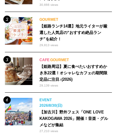
30,666 views
GOURMET
【姫路ランチ14選】地元ライターが厳
選した人気店の“おすすめ絶品ラン
チ”を紹介！
29,813 views
CAFE
GOURMET
【姫路周辺】夏に食べたいおすすめか
き氷22選！オシャレなカフェの期間限
定品に注目♪(2026)
29,139 views
EVENT
2026/8/30(日)
【加古川】野外フェス「ONE LOVE
KAKOGAWA 2026」開催！音楽・グル
メなどが集結
27,210 views