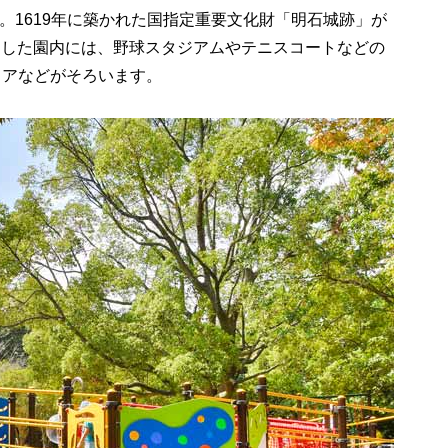
。1619年に築かれた国指定重要文化財「明石城跡」が
々とした園内には、野球スタジアムやテニスコートなどの
リアなどがそろいます。