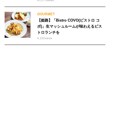
95,275
views
GOURMET
【姫路】「Bistro COVO(ビストロ コ
ボ)」生マッシュルームが味わえるビス
トロランチを
4,152
views