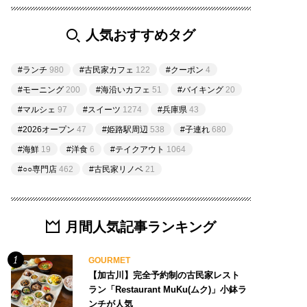
人気おすすめタグ
#ランチ
980
#古民家カフェ
122
#クーポン
4
#モーニング
200
#海沿いカフェ
51
#バイキング
20
#マルシェ
97
#スイーツ
1274
#兵庫県
43
#2026オープン
47
#姫路駅周辺
538
#子連れ
680
#海鮮
19
#洋食
6
#テイクアウト
1064
#○○専門店
462
#古民家リノベ
21
月間人気記事ランキング
GOURMET
【加古川】完全予約制の古民家レスト
ラン「Restaurant MuKu(ムク)」小鉢ラ
ンチが人気