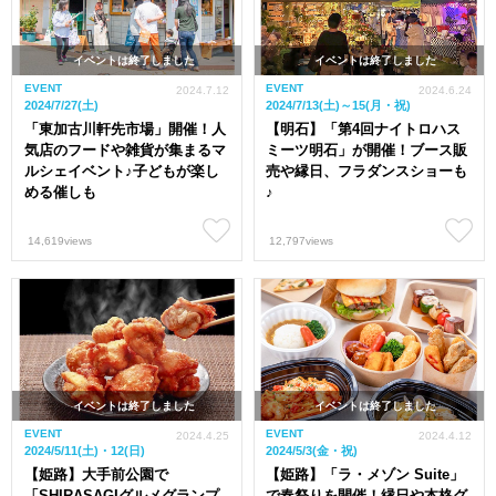
イベントは終了しました
イベントは終了しました
EVENT
EVENT
2024.7.12
2024.6.24
2024/7/27(土)
2024/7/13(土)～15(月・祝)
「東加古川軒先市場」開催！人
【明石】「第4回ナイトロハス
気店のフードや雑貨が集まるマ
ミーツ明石」が開催！ブース販
ルシェイベント♪子どもが楽し
売や縁日、フラダンスショーも
める催しも
♪
14,619views
12,797views
イベントは終了しました
イベントは終了しました
EVENT
EVENT
2024.4.25
2024.4.12
2024/5/11(土)・12(日)
2024/5/3(金・祝)
【姫路】大手前公園で
【姫路】「ラ・メゾン Suite」
「SHIRASAGIグルメグランプ
で春祭りを開催！縁日や本格グ