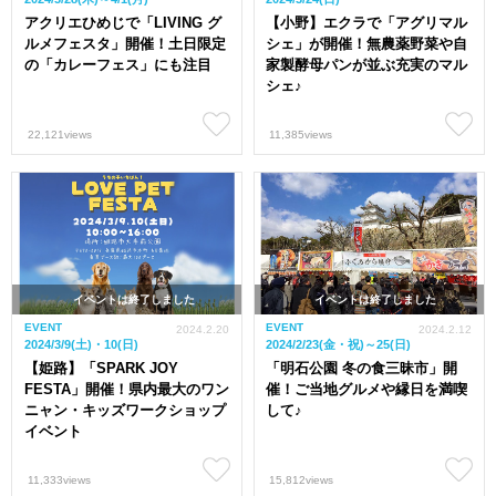
アクリエひめじで「LIVING グ
【小野】エクラで「アグリマル
ルメフェスタ」開催！土日限定
シェ」が開催！無農薬野菜や自
の「カレーフェス」にも注目
家製酵母パンが並ぶ充実のマル
シェ♪
22,121views
11,385views
イベントは終了しました
イベントは終了しました
EVENT
EVENT
2024.2.20
2024.2.12
2024/3/9(土)・10(日)
2024/2/23(金・祝)～25(日)
【姫路】「SPARK JOY
「明石公園 冬の食三昧市」開
FESTA」開催！県内最大のワン
催！ご当地グルメや縁日を満喫
ニャン・キッズワークショップ
して♪
イベント
11,333views
15,812views