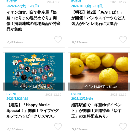
EVENT
EVENT
2024.1.20
2023.12.27
2024/1/27(土)・28(日)
2024/1/19(金)～21(日)
イオン加古川店で物産展「姫
【明石】第2回「あかしぱく」
路・はりまの逸品めぐり」開
が開催！パンやスイーツなど人
催！播磨地域の地場商品や特産
気店がピオレ明石に大集合
品が集結
6,472views
8,022views
イベントは終了しました
イベントは終了しました
EVENT
EVENT
2023.12.16
2023.12.12
2023/12/23(土)
2023/12/22(金)
【姫路】「Happy Music
姫路駅前で「冬至ゆずイベン
Special！」開催！ライブやグ
ト」が開催！姫路特産「ゆず
ルメでハッピークリスマス♪
玉」の無料配布あり♪
6,105views
5,262views