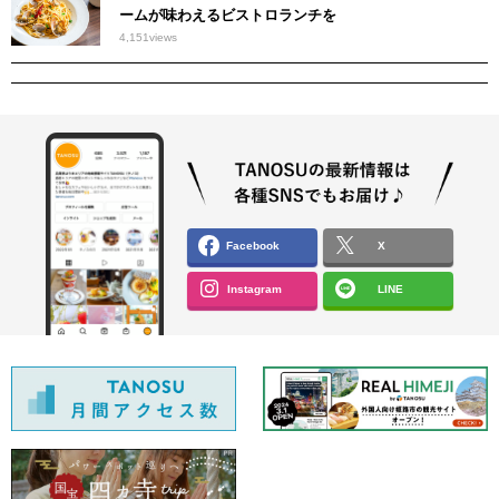
ームが味わえるビストロランチを
4,151
views
Facebook
X
Instagram
LINE