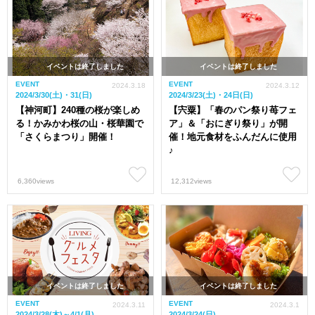
イベントは終了しました
イベントは終了しました
EVENT
EVENT
2024.3.18
2024.3.12
2024/3/30(土)・31(日)
2024/3/23(土)・24日(日)
【神河町】240種の桜が楽しめ
【宍粟】「春のパン祭り苺フェ
る！かみかわ桜の山・桜華園で
ア」＆「おにぎり祭り」が開
「さくらまつり」開催！
催！地元食材をふんだんに使用
♪
6,360views
12,312views
イベントは終了しました
イベントは終了しました
EVENT
EVENT
2024.3.11
2024.3.1
2024/3/28(木)～4/1(月)
2024/3/24(日)