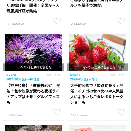
リ唐揚げ編」開催！全国から人
ルメを親子で満喫♪
気唐揚げ店が集結
17,142views
2,143views
イベントは終了しました
イベントは終了しました
EVENT
EVENT
2024.3.27
2024.3.23
2024/3/29(金)〜4/7(日)
2024/4/5(金)～7(日)
【神戸須磨】「敦盛桜2024」開
大手前公園で「姫路春祭り」開
催！色や映像が変わる夜桜ライ
催！イチゴの食べ比べや人気芸
トアップは圧巻！グルメフェス
人によるいちご食レポ＆トーク
も
ショーも
1,048views
11,103views