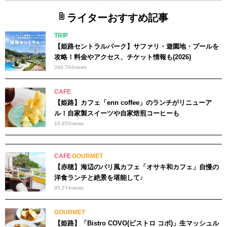
ライターおすすめ記事
TRIP
【姫路セントラルパーク】サファリ・遊園地・プールを
攻略！料金やアクセス、チケット情報も(2026)
348,784
views
CAFE
【姫路】カフェ「enn coffee」のランチがリニューア
ル！自家製スイーツや自家焙煎コーヒーも
16,855
views
CAFE
GOURMET
【赤穂】海辺のバリ風カフェ「オサキ和カフェ」自慢の
洋食ランチと絶景を堪能して♪
95,274
views
GOURMET
【姫路】「Bistro COVO(ビストロ コボ)」生マッシュル