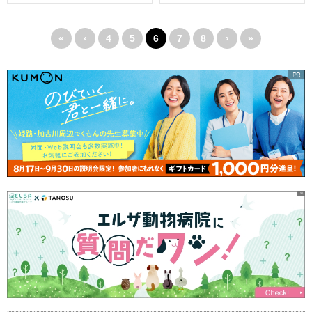
«
‹
4
5
6
7
8
›
»