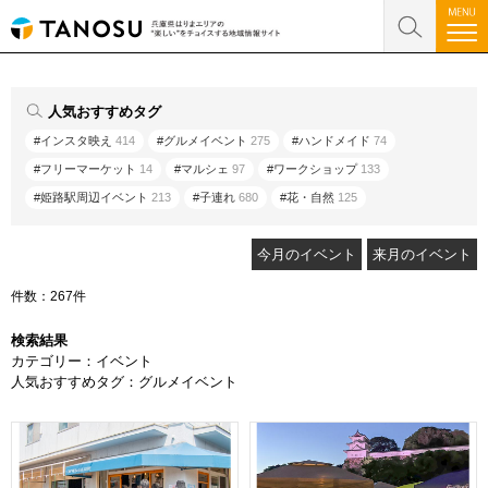
人気おすすめタグ
#インスタ映え
414
#グルメイベント
275
#ハンドメイド
74
#フリーマーケット
14
#マルシェ
97
#ワークショップ
133
#姫路駅周辺イベント
213
#子連れ
680
#花・自然
125
今月のイベント
来月のイベント
件数：267件
検索結果
カテゴリー：イベント
人気おすすめタグ：グルメイベント