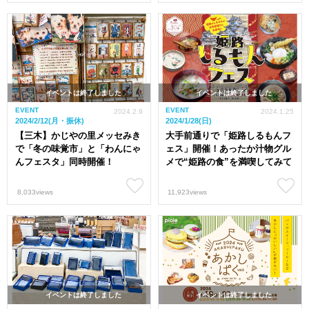
イベントは終了しました
イベントは終了しました
EVENT
EVENT
2024.2.9
2024.1.25
2024/2/12(月・振休)
2024/1/28(日)
【三木】かじやの里メッセみき
大手前通りで「姫路しるもんフ
で「冬の味覚市」と「わんにゃ
ェス」開催！あったか汁物グル
んフェスタ」同時開催！
メで“姫路の食”を満喫してみて
8,033views
11,923views
イベントは終了しました
イベントは終了しました