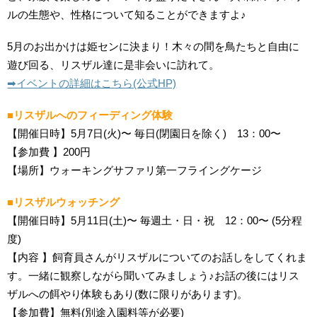
ルの生態や、性格について知ることができますよ♪
5月のお出かけは姫センに決まり！木々の間を鳥たちと自由に
遊び回る、リスザル達に是非会いに訪れて。
➡︎イベントの詳細はこちら(公式HP)
■リスザルへのフィーディング体験
【開催日時】5月7日(火)〜 毎日(閉園日を除く) 13：00〜
【参加費 】200円
【場所】ウォーキングサファリ第一フライングケージ
■リスザルウォッチング
【開催日時】5月11日(土)〜 毎週土・日・祝 12：00〜 (5分程
度)
【内容 】飼育員さんがリスザルについてのお話しをしてくれま
す。一緒に観察しながら聞いてみましょう♪お話の後にはリス
ザルへの餌やり体験もあり(数に限りがあります)。
【参加費】無料(別途入園料等が必要)