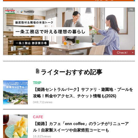
ライターおすすめ記事
TRIP
【姫路セントラルパーク】サファリ・遊園地・プールを
攻略！料金やアクセス、チケット情報も(2026)
348,711
views
CAFE
【姫路】カフェ「enn coffee」のランチがリニューア
ル！自家製スイーツや自家焙煎コーヒーも
16,825
views