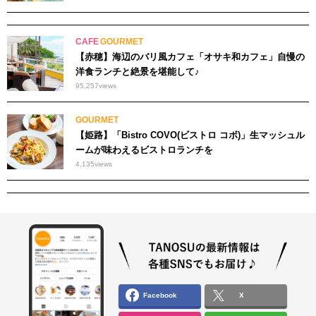
CAFE
GOURMET
【赤穂】海辺のバリ風カフェ「オサキ和カフェ」自慢の
洋食ランチと絶景を堪能して♪
95,257
views
GOURMET
【姫路】「Bistro COVO(ビストロ コボ)」生マッシュル
ームが味わえるビストロランチを
4,135
views
Facebook
X