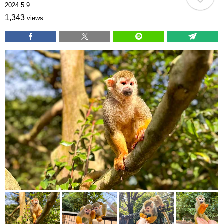
2024.5.9
1,343
views