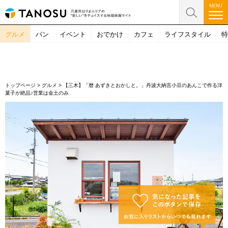
グルメ
パン
イベント
おでかけ
カフェ
ライフスタイル
特
トップページ
>
グルメ
>
【三木】「暦 あずきとおかしと。」丹波大納言小豆のあんこで作る洋
菓子が絶品♪営業は金土のみ