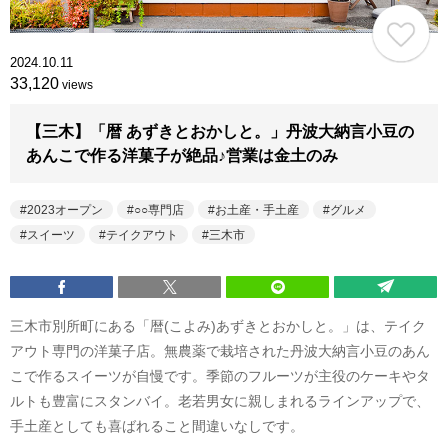
2024.10.11
33,120
views
【三木】「暦 あずきとおかしと。」丹波大納言小豆の
あんこで作る洋菓子が絶品♪営業は金土のみ
2023オープン
○○専門店
お土産・手土産
グルメ
スイーツ
テイクアウト
三木市
三木市別所町にある「暦(こよみ)あずきとおかしと。」は、テイク
アウト専門の洋菓子店。無農薬で栽培された丹波大納言小豆のあん
こで作るスイーツが自慢です。季節のフルーツが主役のケーキやタ
ルトも豊富にスタンバイ。老若男女に親しまれるラインアップで、
手土産としても喜ばれること間違いなしです。