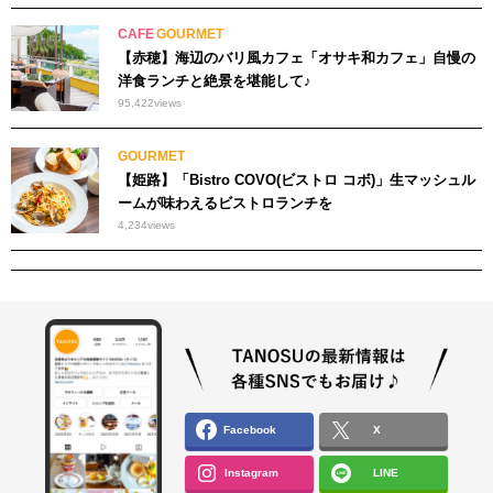
CAFE
GOURMET
【赤穂】海辺のバリ風カフェ「オサキ和カフェ」自慢の
洋食ランチと絶景を堪能して♪
95,422
views
GOURMET
【姫路】「Bistro COVO(ビストロ コボ)」生マッシュル
ームが味わえるビストロランチを
4,234
views
Facebook
X
Instagram
LINE