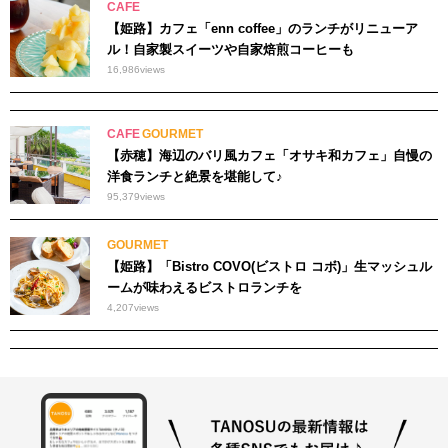
CAFE
【姫路】カフェ「enn coffee」のランチがリニューア
ル！自家製スイーツや自家焙煎コーヒーも
16,986
views
CAFE
GOURMET
【赤穂】海辺のバリ風カフェ「オサキ和カフェ」自慢の
洋食ランチと絶景を堪能して♪
95,379
views
GOURMET
【姫路】「Bistro COVO(ビストロ コボ)」生マッシュル
ームが味わえるビストロランチを
4,207
views