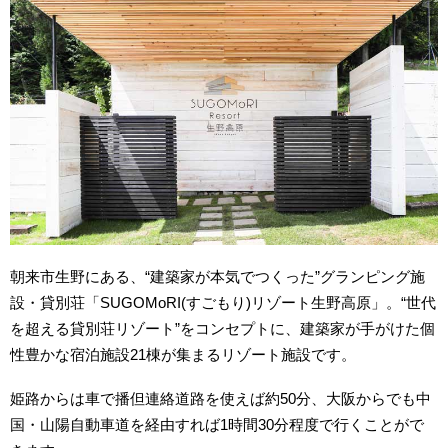
朝来市生野に
ある、“建築家が本気でつくった”グランピング施
設・貸別荘「SUGOMoRI(すごもり)リゾート生野高原」。“世代
を超える貸別荘リゾート”をコ
ンセプトに、建築家が手がけた個
性豊かな宿泊施設21棟が集まるリゾート施設です。
姫路からは車で播但連絡道路を使えば約50分、大阪からでも中
国・山陽自動車道を経由すれば1時間30分程度で行くことがで