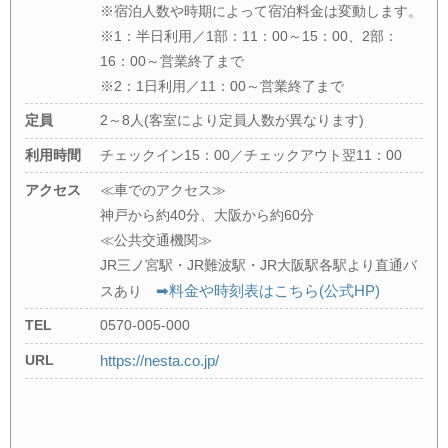
※宿泊人数や時期によって宿泊料金は変動します。
※1：半日利用／1部：11：00～15：00、2部：
16：00～営業終了まで
※2：1日利用／11：00～営業終了まで
定員
2～8人(客室により定員人数が異なります)
利用時間
チェックイン15：00／チェックアウト翌11：00
アクセス
≪車でのアクセス≫
神戸から約40分、大阪から約60分
≪公共交通機関≫
JR三ノ宮駅・JR難波駅・JR大阪駅各駅より直通バ
➡︎料金や時刻表はこちら(公式HP)
スあり
TEL
0570-005-000
URL
https://nesta.co.jp/