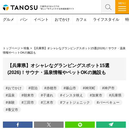
グルメ
パン
イベント
おでかけ
カフェ
ライフスタイル
特
トップページ
>
特集
>
【兵庫県】オシャレなグランピングスポット15選(2026)！サウナ・温泉
情報やペットOKの施設も
【兵庫県】オシャレなグランピングスポット15選
(2026)！サウナ・温泉情報やペットOKの施設も
おでかけ
宿泊
赤穂市
篠山市
神河町
神戸市
温泉
朝来市
子連れ
インスタ映え
加東市
兵庫県
体験
三田市
三木市
フォトジェニック
バーベキュー
養父市