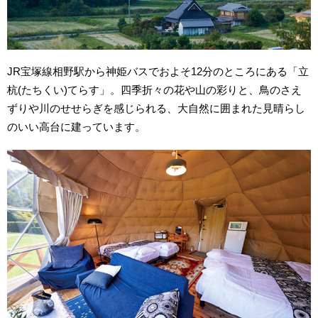
JR
宝塚線相野駅から神姫バスでおよそ
12
分のところにある「立
杭(たちくい)てらす」。四季折々の花や山の彩りと、鳥のさえ
ずりや川のせせらぎを感じられる、大自然に囲まれた見晴らし
のいい高台に建っています。