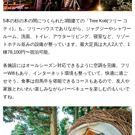
5本の杉の木の間につくられた3階建ての「Tree Koti(ツリー コ
ティ)」も。ツリーハウスでありながら、ジャグジーやシャワー
ルーム、
洗面、トイレ、アウターリビング、寝室など、リゾー
トホテル並みの設備が整っています。最大定員は大人2人で、1
棟78,100円〜宿泊可能。
各施設にはオールシーズン対応できるように空調を完備。フリ
ーWifiもあり、インターネット環境も整っていて、快適に過ご
せそう。食事は但馬牛を堪能できるコースもあるので、友人
や
家族とわいわい楽しみながらバーベキューを楽しむのもいいで
すね。