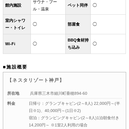
サウナ・プー
館内施設
ペット同伴
◯
ル・温泉
室内シャワ
◯
部屋食
◯
ー・トイレ
BBQ食材持
Wi-Fi
◯
◯
ち込み
■施設概要
【ネスタリゾート神戸】
所在地
兵庫県三木市細川町垂穂894-60
料金
日帰り：グランプキャビン(2～8人) 22,000円～(半
日※1)、40,000円～(1日※2)
宿泊：グランピングキャビン(2～8人)1泊朝食付き
14,200円～ ※1室2人利用の場合