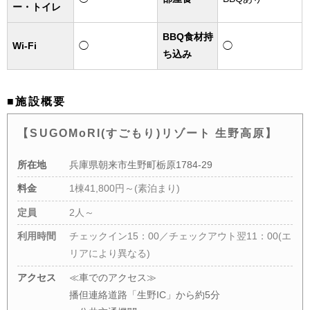
ー・トイレ
BBQ食材持
Wi-Fi
◯
◯
ち込み
■施設概要
【SUGOMoRI(すごもり)リゾート 生野高原】
所在地
兵庫県朝来市生野町栃原1784-29
料金
1棟41,800円～(素泊まり)
定員
2人～
利用時間
チェックイン15：00／チェックアウト翌11：00(エ
リアにより異なる)
アクセス
≪車でのアクセス≫
播但連絡道路「生野IC」から約5分