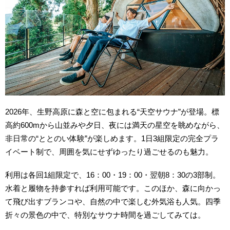
2026年、生野高原に森と空に包まれる“天空サウナ”が登場。標
高約600mから山並みや夕日、夜には満天の星空を眺めながら、
非日常の“ととのい体験”が楽しめます。1日3組限定の完全プラ
イベート制で、周囲を気にせずゆったり過ごせるのも魅力。
利用は各回1組限定で、16：00・19：00・翌朝8：30の3部制。
水着と履物を持参すれば利用可能です。このほか、森に向かっ
て飛び出すブランコや、自然の中で楽しむ外気浴も人気。四季
折々の景色の中で、特別なサウナ時間を過ごしてみては。