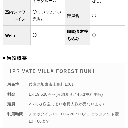
ドッグルーム
なし)
室内シャワ
◯(システムバス
部屋食
◯
ー・トイレ
完備)
BBQ食材持
Wi-Fi
◯
◯
ち込み
■施設概要
【PRIVATE VILLA FOREST RUN】
所在地
兵庫県加東市上鴨川1061
料金
1人19,620円～(素泊まり／4人1室利用時)
定員
2～6人(客室により定員人数が異なります)
利用時間
チェックイン15：00～20：00／チェックアウト翌
10：00まで