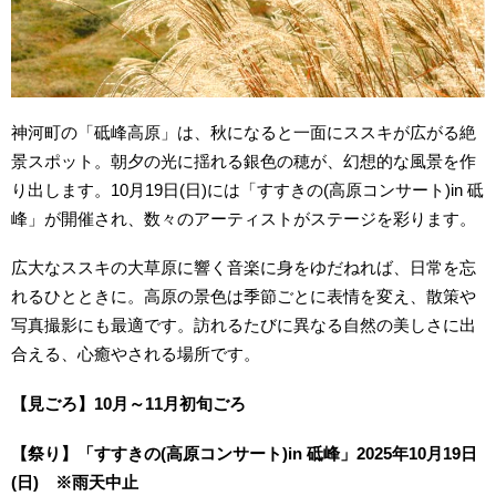
神河町の「砥峰高原」は、秋になると一面にススキが広がる絶
景スポット。朝夕の光に揺れる銀色の穂が、幻想的な風景を作
り出します。10月19日(日)には「すすきの(高原コンサート)in 砥
峰」が開催され、数々のアーティストがステージを彩ります。
広大なススキの大草原に響く音楽に身をゆだねれば、日常を忘
れるひとときに。高原の景色は季節ごとに表情を変え、散策や
写真撮影にも最適です。訪れるたびに異なる自然の美しさに出
合える、心癒やされる場所です。
【見ごろ】10月～11月初旬ごろ
【祭り】「すすきの(高原コンサート)in 砥峰」2025年10月19日
(日) ※雨天中止