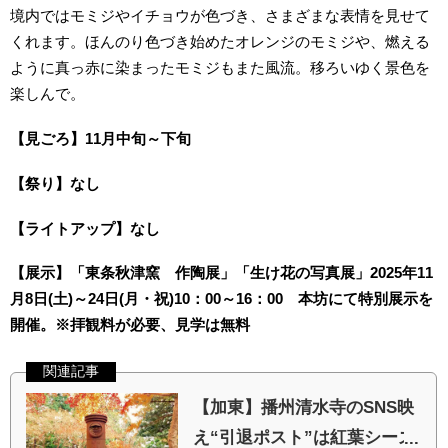
境内ではモミジやイチョウが色づき、さまざまな表情を見せて
くれます。ほんのり色づき始めたオレンジのモミジや、燃える
ように真っ赤に染まったモミジもまた風流。移ろいゆく景色を
楽しんで。
【見ごろ】11月中旬～下旬
【祭り】なし
【ライトアップ】なし
【展示】「東条秋津窯 作陶展」「生け花の写真展」2025年11
月8日(土)～24日(月・祝)10：00～16：00 本坊にて特別展示を
開催。※拝観料が必要、見学は無料