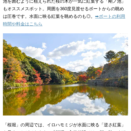
池を囲むように植えられた桜の木が一気に紅葉する「剛ノ池」
もオススメスポット。周囲を360度見渡せるボートからの眺め
は圧巻です。水面に映る紅葉を眺めるのも◎。
➡︎ボートの利用
時間や料金はこちら
「桜堀」の周辺では、イロハモミジが水面に映る「逆さ紅葉」