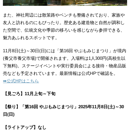
また、神社周辺には散策路やベンチも整備されており、家族や
友人と訪れるのにもぴったり。歴史ある建造物と自然が調和し
た空間で、伝統文化や季節の移ろいを感じながら参拝できる、
魅力あふれるスポットです。
11月8日(土)～30日(日)には「第16回 やぶもみじまつり」が境内
(養父市養父市場)で開催されます。入場料は1人300円(高校生以
下無料)。ステージイベントや実行委員会による接待・物産品販
売なども予定されています。最新情報は公式HPで確認を。
➡︎公式HPはこちら
【見ごろ】11月上旬～下旬
【祭り】「第16回 やぶもみじまつり」2025年11月8日(土)～30
日(日)
【ライトアップ】なし