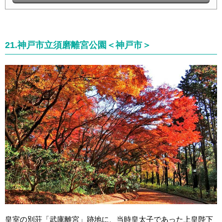
21.神戸市立須磨離宮公園＜神戸市＞
皇室の別荘「武庫離宮」跡地に、当時皇太子であった上皇陛下