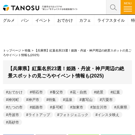
グルメ
パン
イベント
おでかけ
カフェ
ライフスタイル
特
トップページ
>
特集
>
【兵庫県】紅葉名所23選！姫路・丹波・神戸周辺の絶景スポットの見ご
ろやイベント情報も(2025)
【兵庫県】紅葉名所23選！姫路・丹波・神戸周辺の絶
景スポットの見ごろやイベント情報も(2025)
おでかけ
明石市
養父市
花・自然
絶景
紅葉
神河町
神戸市
特集
温泉
書写山
宍粟市
たつの市
姫路市
多可町
加東市
加古川市
兵庫県
丹波市
ライトアップ
フォトジェニック
インスタ映え
高砂市