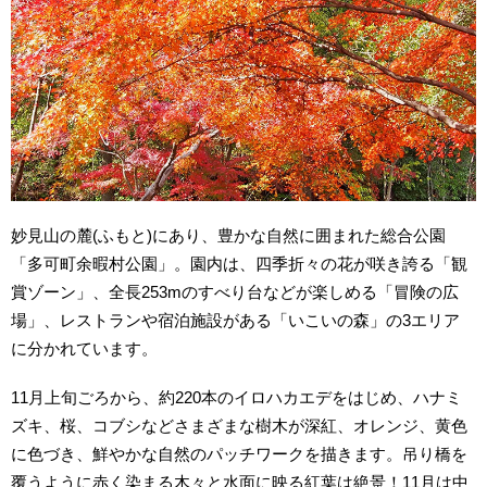
妙見山の麓(ふもと)にあり、豊かな自然に囲まれた総合公園
「多可町余暇村公園」。園内は、四季折々の花が咲き誇る「観
賞ゾーン」、全長253mのすべり台などが楽しめる「冒険の広
場」、レストランや宿泊施設がある「いこいの森」の3エリア
に分かれています。
11月上旬ごろから、約220本のイロハカエデをはじめ、ハナミ
ズキ、桜、コブシなどさまざまな樹木が深紅、オレンジ、黄色
に色づき、鮮やかな自然のパッチワークを描きます。吊り橋を
覆うように赤く染まる木々と水面に映る紅葉は絶景！11月は中