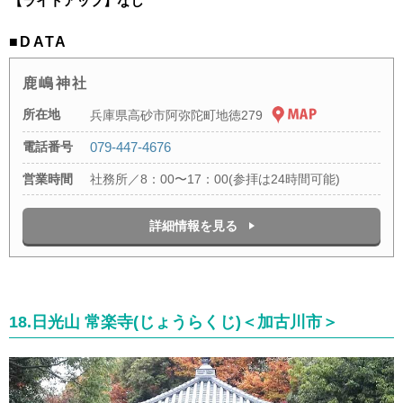
【ライトアップ】なし
■DATA
鹿嶋神社
所在地
兵庫県高砂市阿弥陀町地徳279
電話番号
079-447-4676
営業時間
社務所／8：00〜17：00(参拝は24時間可能)
詳細情報を見る
18.日光山 常楽寺(じょうらくじ)＜加古川市＞