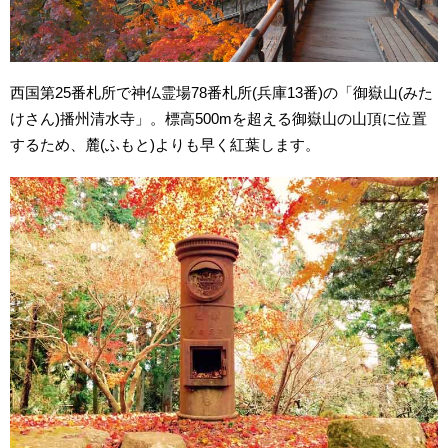
西国第25番札所で神仏霊場78番札所(兵庫13番)の「御嶽山(みた
けさん)播州清水寺」。標高500mを超える御嶽山の山頂に位置
するため、麓(ふもと)よりも早く紅葉します。