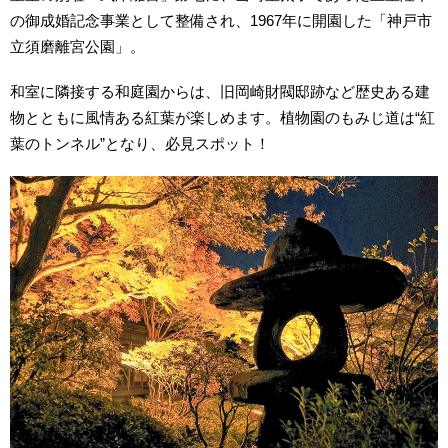
の御成婚記念事業として整備され、1967年に開園した「神戸市
立須磨離宮公園」。
和室に隣接する和庭園からは、旧岡崎財閥邸跡など歴史ある建
物とともに風情ある紅葉が楽しめます。植物園のもみじ道は“紅
葉のトンネル”となり、必見スポット！