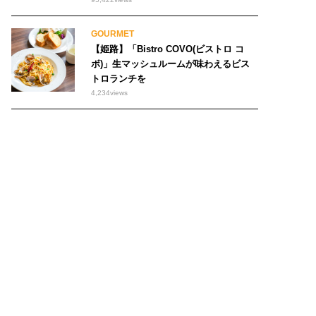
GOURMET
【姫路】「Bistro COVO(ビストロ コ
ボ)」生マッシュルームが味わえるビス
トロランチを
4,234
views