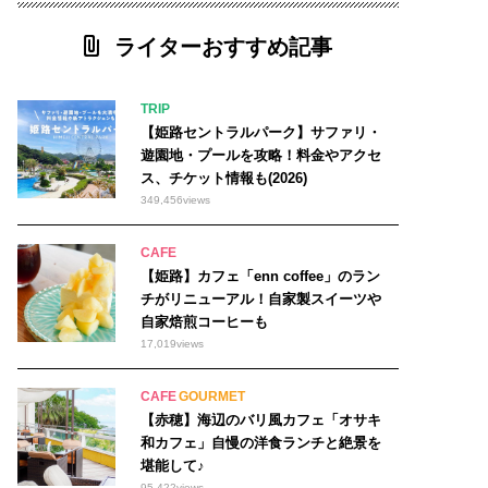
ライターおすすめ記事
TRIP
【姫路セントラルパーク】サファリ・
遊園地・プールを攻略！料金やアクセ
ス、チケット情報も(2026)
349,456
views
CAFE
【姫路】カフェ「enn coffee」のラン
チがリニューアル！自家製スイーツや
自家焙煎コーヒーも
17,019
views
CAFE
GOURMET
【赤穂】海辺のバリ風カフェ「オサキ
和カフェ」自慢の洋食ランチと絶景を
堪能して♪
95,422
views