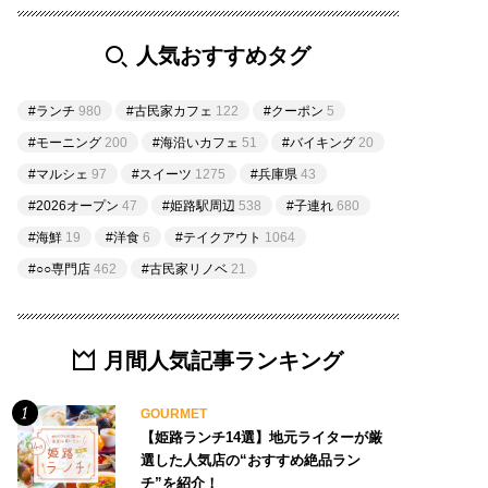
人気おすすめタグ
#ランチ
980
#古民家カフェ
122
#クーポン
5
#モーニング
200
#海沿いカフェ
51
#バイキング
20
#マルシェ
97
#スイーツ
1275
#兵庫県
43
#2026オープン
47
#姫路駅周辺
538
#子連れ
680
#海鮮
19
#洋食
6
#テイクアウト
1064
#○○専門店
462
#古民家リノベ
21
月間人気記事ランキング
GOURMET
【姫路ランチ14選】地元ライターが厳
選した人気店の“おすすめ絶品ラン
チ”を紹介！