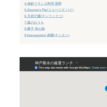
4.海鮮フランス料理 尾野
5.George's Pie(ジョージズ パイ)
6.天府之國(テンフノクニ)
7.森のおうち
8.舞子 串の助
9.kazupassion 南園(ナンエン)