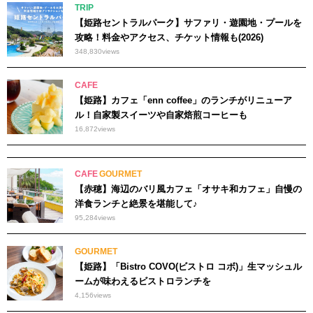
TRIP
【姫路セントラルパーク】サファリ・遊園地・プールを
攻略！料金やアクセス、チケット情報も(2026)
348,830
views
CAFE
【姫路】カフェ「enn coffee」のランチがリニューア
ル！自家製スイーツや自家焙煎コーヒーも
16,872
views
CAFE
GOURMET
【赤穂】海辺のバリ風カフェ「オサキ和カフェ」自慢の
洋食ランチと絶景を堪能して♪
95,284
views
GOURMET
【姫路】「Bistro COVO(ビストロ コボ)」生マッシュル
ームが味わえるビストロランチを
4,156
views