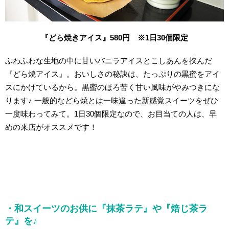
『どら焼きアイス』580円 ※1日30個限定
ふわふわな生地の中に甘いバニラアイスとこしあんを挟んだ
『どら焼アイス』。おいしさの秘訣は、たっぷりの黒蜜をアイ
スにかけているから。黒蜜のほろ苦く甘い風味がやみつきにな
ります♪ 一般的などら焼とは一味違った新感覚スイーツをぜひ
一度味わってみて。1日30個限定なので、お目当ての人は、早
めの来店がオススメです！
・和スイーツのお供に『抹茶ラテ』や『焙じ茶ラ
テ』を♪