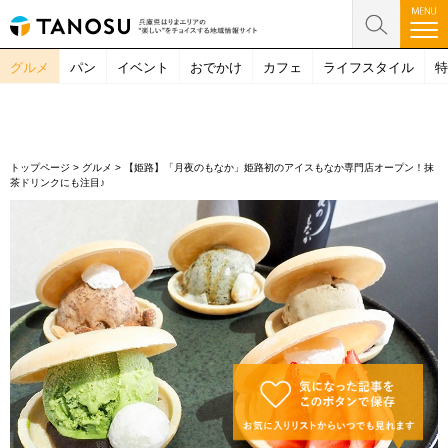
グルメ
パン
イベント
おでかけ
カフェ
ライフスタイル
特
トップページ
>
グルメ
>
【姫路】「月夜のもなか」姫路初のアイスもなか専門店オープン！抹
茶ドリンクにも注目♪