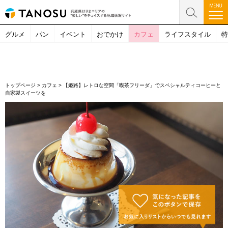
グルメ
パン
イベント
おでかけ
カフェ
ライフスタイル
特
トップページ
>
カフェ
>
【姫路】レトロな空間「喫茶フリーダ」でスペシャルティコーヒーと
自家製スイーツを