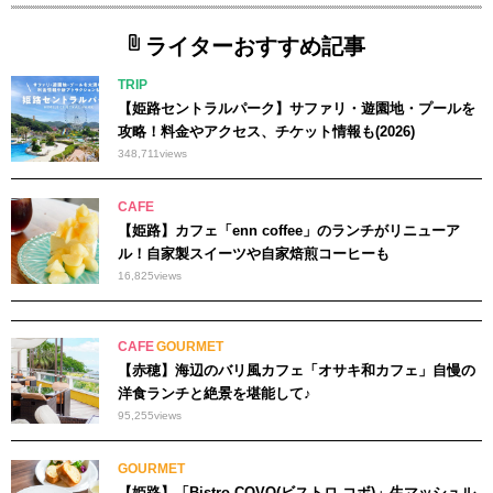
ライターおすすめ記事
TRIP
【姫路セントラルパーク】サファリ・遊園地・プールを
攻略！料金やアクセス、チケット情報も(2026)
348,711
views
CAFE
【姫路】カフェ「enn coffee」のランチがリニューア
ル！自家製スイーツや自家焙煎コーヒーも
16,825
views
CAFE
GOURMET
【赤穂】海辺のバリ風カフェ「オサキ和カフェ」自慢の
洋食ランチと絶景を堪能して♪
95,255
views
GOURMET
【姫路】「Bistro COVO(ビストロ コボ)」生マッシュル