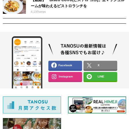
ームが味わえるビストロランチを
4,135
views
Facebook
X
Instagram
LINE