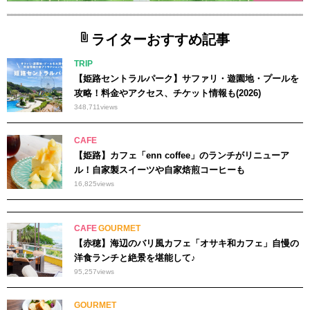
ライターおすすめ記事
TRIP
【姫路セントラルパーク】サファリ・遊園地・プールを
攻略！料金やアクセス、チケット情報も(2026)
348,711
views
CAFE
【姫路】カフェ「enn coffee」のランチがリニューア
ル！自家製スイーツや自家焙煎コーヒーも
16,825
views
CAFE
GOURMET
【赤穂】海辺のバリ風カフェ「オサキ和カフェ」自慢の
洋食ランチと絶景を堪能して♪
95,257
views
GOURMET