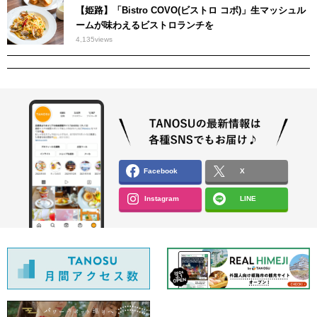
【姫路】「Bistro COVO(ビストロ コボ)」生マッシュル
ームが味わえるビストロランチを
4,135
views
Facebook
X
Instagram
LINE