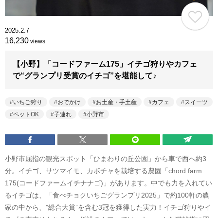
2025.2.7
16,230
views
【小野】「コードファーム175」イチゴ狩りやカフェ
で“グランプリ受賞のイチゴ”を堪能して♪
いちご狩り
おでかけ
お土産・手土産
カフェ
スイーツ
ペットOK
子連れ
小野市
小野市屈指の観光スポット「ひまわりの丘公園」から車で西へ約3
分。イチゴ、サツマイモ、カボチャを栽培する農園「chord farm
175(コードファームイチナナゴ)」があります。中でも力を入れてい
るイチゴは、「食べチョクいちごグランプリ2025」で約100軒の農
家の中から、”総合大賞”を含む3冠を獲得した実力！イチゴ狩りやイ