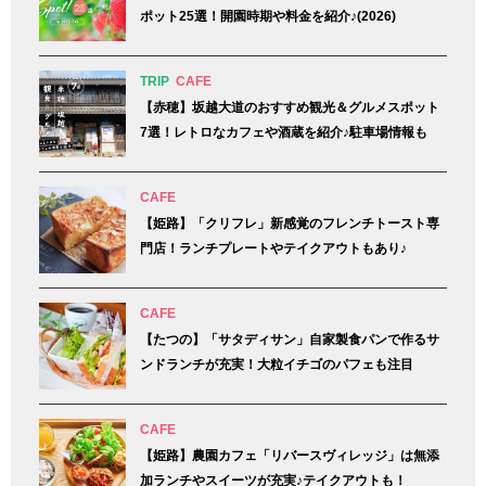
ポット25選！開園時期や料金を紹介♪(2026)
TRIP
CAFE
【赤穂】坂越大道のおすすめ観光＆グルメスポット
7選！レトロなカフェや酒蔵を紹介♪駐車場情報も
CAFE
【姫路】「クリフレ」新感覚のフレンチトースト専
門店！ランチプレートやテイクアウトもあり♪
CAFE
【たつの】「サタディサン」自家製食パンで作るサ
ンドランチが充実！大粒イチゴのパフェも注目
CAFE
【姫路】農園カフェ「リバースヴィレッジ」は無添
加ランチやスイーツが充実♪テイクアウトも！