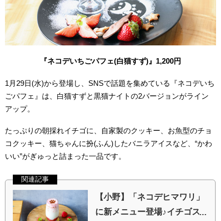
『ネコデいちごパフェ(白猫すず)』1,200円
1月29日(水)から登場し、SNSで話題を集めている『ネコデいち
ごパフェ』は、白猫すずと黒猫ナイトの2バージョンがライン
アップ。
たっぷりの朝採れイチゴに、自家製のクッキー、お魚型のチョ
コクッキー、猫ちゃんに扮(ふん)したバニラアイスなど、“かわ
いい”がぎゅっと詰まった一品です。