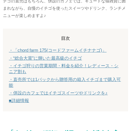
チゴの直売はもちろん、併設のカフェでは、キュートな猫雑貨に囲
まれながら、自慢のイチゴを使ったスイーツやドリンク、ランチメ
ニューが楽しめますよ♪
目次
・「chord farm 175(コードファームイチナナゴ)」
・“総合大賞”に輝いた最高級のイチゴ
・イチゴ狩りの営業期間・料金を紹介！レディース・シ
ニア割も
・直売所では1パックから贈答用の箱入イチゴまで購入可
能
・併設のカフェではイチゴスイーツやドリンクを♪
■詳細情報