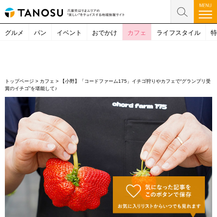
グルメ
パン
イベント
おでかけ
カフェ
ライフスタイル
特
トップページ
>
カフェ
>
【小野】「コードファーム175」イチゴ狩りやカフェで“グランプリ受
賞のイチゴ”を堪能して♪