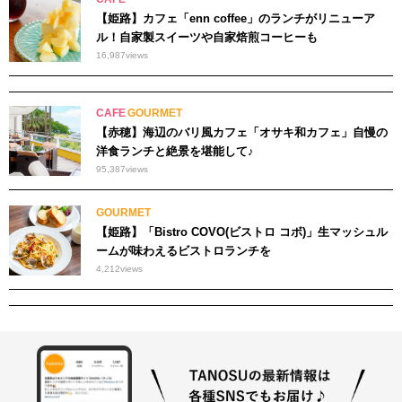
【姫路】カフェ「enn coffee」のランチがリニューア
ル！自家製スイーツや自家焙煎コーヒーも
16,987
views
CAFE
GOURMET
【赤穂】海辺のバリ風カフェ「オサキ和カフェ」自慢の
洋食ランチと絶景を堪能して♪
95,387
views
GOURMET
【姫路】「Bistro COVO(ビストロ コボ)」生マッシュル
ームが味わえるビストロランチを
4,212
views