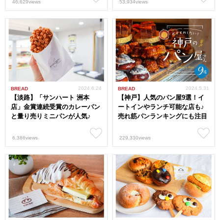
46,629views
53,934views
2024.6.24
2024.5.31
BREAD
BREAD
【淡路】「サンハート 洲本
【神戸】人気のパン屋9選！イ
店」金賞連続受賞のカレーパン
ートインやランチ可能な店も♪
と量り売りミニパンが人気♪
売れ筋パンランキングにも注目
6,386views
229,330views