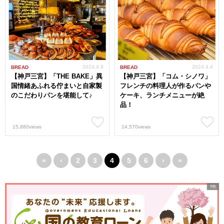
2024.4.9
2024.4.4
BREAD
BREAD
【神戸三宮】「THE BAKE」異
【神戸三宮】「コム・シノワ」
国情緒あふれる佇まいと自家製
フレンチの料理人が作るパンや
のこだわりパンを堪能して♪
ケーキ、ランチメニューが絶
品！
15,880views
14,570views
«
‹
2
3
4
5
6
›
»