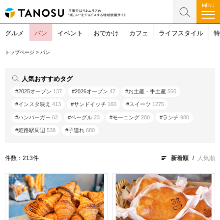
グルメ
パン
イベント
おでかけ
カフェ
ライフスタイル
特
トップページ
>
パン
人気おすすめタグ
#2025オープン
137
#2026オープン
47
#お土産・手土産
550
#インスタ映え
413
#サンドイッチ
160
#スイーツ
1275
#ハンバーガー
62
#ベーグル
23
#モーニング
200
#ランチ
980
#姫路駅周辺
538
#子連れ
680
件数：213件
新着順
人気順