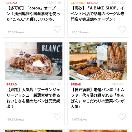
2024.5.19
2024.5.17
BREAD
GOURMET
BREAD
【多可町】「coron」オープ
【高砂】「A BAKE SHOP」イ
ン！播州地卵や国産素材を使っ
ベント出店で話題のベーグル専
た“ころん”と優しいパンを♪
門店が実店舗をオープン！
22,323views
22,109views
2024.5.17
2024.4.28
BREAD
BREAD
【姫路】人気店「ブーランジェ
【神戸須磨】老舗パン屋「キム
リーアッシュ」厳選素材で作る
ラヤ」代々受け継がれる『あん
おいしさを極めたパンは完売続
ぱん』やこだわりの惣菜パンが
出！
人気♪
50,742views
4,077views