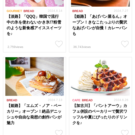
2024.8.14
2024.7.27
GOURMET
BREAD
BREAD
【淡路】「QQQ」韓国で流行
【姫路】「あげパン屋るん」オ
中の氷を使わないかき氷!?粉雪
ープン！きなこたっぷりの贅沢
のような新食感アイススイーツ
なあげパンが自慢！カレーパン
を♪
も
2,759views
36,743views
2024.7.13
2024.6.26
BREAD
CAFE
BREAD
【姫路】「エムズ・ノア・ベー
【加古川】「パントアーウ」カ
カリー」オープン！絶品デニッ
フェ併設のベーカリーで贅沢ワ
シュや自由な発想の創作パンが
ッフルや夏にぴったりのドリン
魅力
クを♪