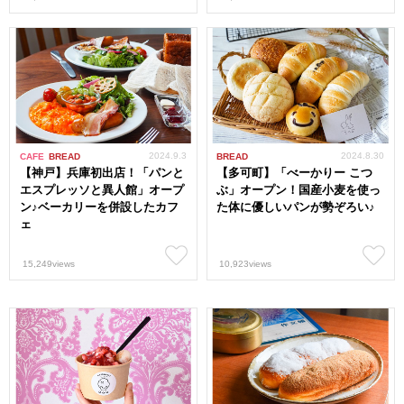
2024.9.3
2024.8.30
CAFE
BREAD
BREAD
【神戸】兵庫初出店！「パンと
【多可町】「べーかりー こつ
エスプレッソと異人館」オープ
ぶ」オープン！国産小麦を使っ
ン♪ベーカリーを併設したカフ
た体に優しいパンが勢ぞろい♪
ェ
15,249views
10,923views