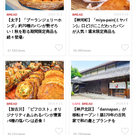
2024.11.2
2024.9.19
BREAD
BREAD
【太子】「ブーランジェリーホ
【神河町】「miya-pain(ミヤパ
ンダ」約70種のパンが勢ぞろ
ン)」口どけにこだわったパン
い！秋を彩る期間限定商品も
が人気！週末限定商品も
続々登場♪
47,582views
36,466views
2024.9.13
2024.9.6
BREAD
CAFE
BREAD
【加古川】「ビフロスト」オリ
【神戸北区】「dannapan」が
ジナリティあふれるパンが豊富
移転オープン！築170年の古民
♪4種の塩パンは必食！
家で和の趣とブランチを
30,231views
20,760views