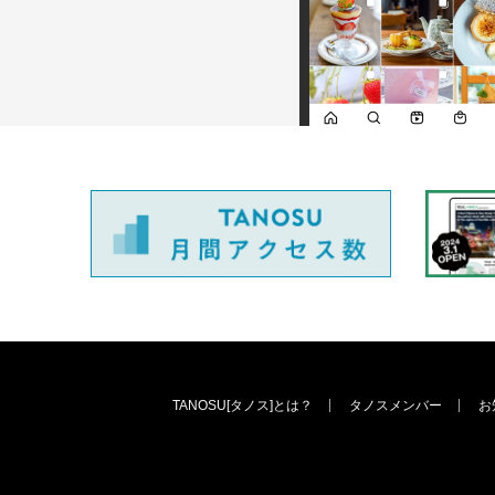
TANOSU[タノス]とは？
タノスメンバー
お