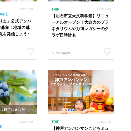
TRIP
2026.7.31
2026.7.30
16(日)
【明石市立天文科学館】リニュ
りま」公式アンバ
ーアルオープン！大迫力のプラ
生募集！地域の魅
ネタリウムや万博レガシーのク
報を発信しよう♪
ラゲ日時計も
9,790views
カフェ
グルメ
パン
イベント
トは終了しました
ル
TRIP
2026.7.25
2026.7.19
日)
【神戸アンパンマンこどもミュ