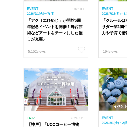
EVENT
EVENT
2026.8.1
2026/9/1(火)〜7(月)
2026/7/13(月)～8/
「アクリエひめじ」が開館5周
「クルールは
年記念イベントを開催！舞台芸
サダー第1期
術などアートをテーマにした催
力や子育て情
しが充実♪
5,152views
194views
カテゴリー
特集
イベン
ライフスタイ
EVENT
TRIP
2026.7.25
人気おすすめタグ
2026/8/1(土)・2(
【神戸】「UCCコーヒー博物