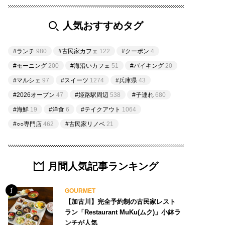
人気おすすめタグ
#ランチ
980
#古民家カフェ
122
#クーポン
4
#モーニング
200
#海沿いカフェ
51
#バイキング
20
#マルシェ
97
#スイーツ
1274
#兵庫県
43
#2026オープン
47
#姫路駅周辺
538
#子連れ
680
#海鮮
19
#洋食
6
#テイクアウト
1064
#○○専門店
462
#古民家リノベ
21
月間人気記事ランキング
GOURMET
【加古川】完全予約制の古民家レスト
ラン「Restaurant MuKu(ムク)」小鉢ラ
ンチが人気