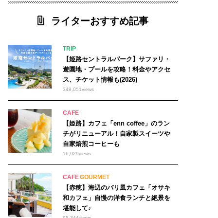
#モーニング 200
ライターおすすめ記事
マルシェ 97
#○○専門店 462
6オープン 47
#洋食 6
TRIP
【姫路セントラルパーク】サファリ・
遊園地・プールを攻略！料金やアクセ
佐用町
ス、チケット情報も(2026)
349,051
views
播磨町
CAFE
加東市
【姫路】カフェ「enn coffee」のラン
チがリニューアル！自家製スイーツや
自家焙煎コーヒーも
16,929
views
CAFE
GOURMET
【赤穂】海辺のバリ風カフェ「オサキ
和カフェ」自慢の洋食ランチと絶景を
堪能して♪
95,344
views