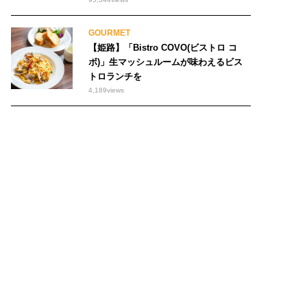
GOURMET
【姫路】「Bistro COVO(ビストロ コ
ボ)」生マッシュルームが味わえるビス
トロランチを
4,189
views