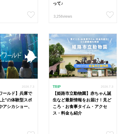
って♪
3,256views
TRIP
2026.7.3
2026.7.3
ワールド】兵庫で
【姫路市立動物園】赤ちゃん誕
以上”の体験型スポ
生など最新情報をお届け！見ど
やアシカショー、
ころ・お食事タイム・アクセ
ス・料金も紹介