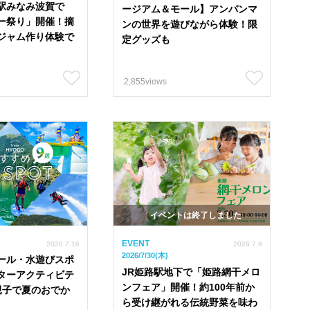
122
#スイーツ 1274
#ランチ 980
#テイクアウト 1064
駅みなみ波賀で
ージアム＆モール】アンパンマ
ー祭り」開催！摘
ンの世界を遊びながら体験！限
8
#バイキング 20
#子連れ 680
#海沿いカフェ 51
#
ジャム作り体験で
定グッズも
#兵庫県 43
#海鮮 19
#古民家リノベ 21
#202
2,855views
たつの市
赤穂市
相生市
宍粟市
太子町
加古川市
高砂市
稲美町
加西市
小野市
三木市
西脇市
神河町
市川町
福崎町
イベントは終了しました
EVENT
2026.7.16
2026.7.9
2026/7/30(木)
ール・水遊びスポ
JR姫路駅地下で「姫路網干メロ
ターアクティビテ
ンフェア」開催！約100年前か
6)親子で夏のおでか
ら受け継がれる伝統野菜を味わ