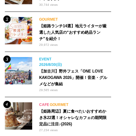
30,744 views
GOURMET
【姫路ランチ14選】地元ライターが厳
選した人気店の“おすすめ絶品ラン
チ”を紹介！
29,972 views
EVENT
2026/8/30(日)
【加古川】野外フェス「ONE LOVE
KAKOGAWA 2026」開催！音楽・グル
メなどが集結
29,585 views
CAFE
GOURMET
【姫路周辺】夏に食べたいおすすめか
き氷22選！オシャレなカフェの期間限
定品に注目♪(2026)
27,234 views