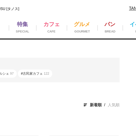
TA
U [タノス]
特集
カフェ
グルメ
パン
イ
SPECIAL
CAFE
GOURMET
BREAD
マルシェ
97
#古民家カフェ
122
新着順
人気順