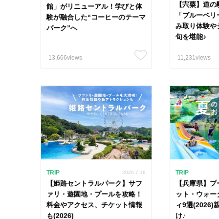
#古民家カフェ 
【宍粟】道の
館」がリニューアル！学びと体
「ブルーベリ
験が融合した“コーヒーのテーマ
#姫路駅周辺 53
み取り体験や
パーク”へ
旬を堪能♪
#クーポン 4
13,666views
11,231views
エリア
13市9町
姫路市
上郡町
明石市
多可町
TRIP
TRIP
2026.7.18
【姫路セントラルパーク】サフ
【兵庫県】プ
ァリ・遊園地・プールを攻略！
ット・ウォー
料金やアクセス、チケット情報
ィ9選(202
も(2026)
け♪