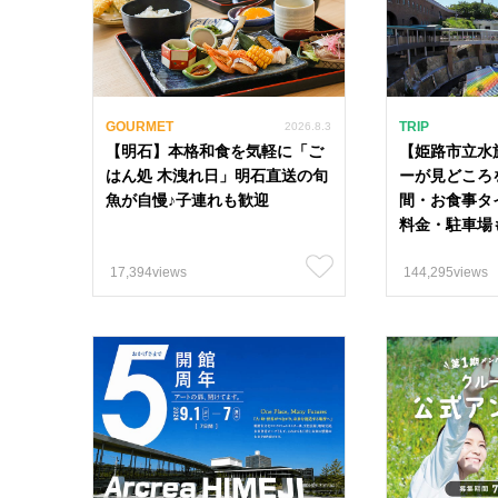
GOURMET
TRIP
2026.8.3
【明石】本格和食を気軽に「ご
【姫路市立水
はん処 木洩れ日」明石直送の旬
ーが見どころ
魚が自慢♪子連れも歓迎
間・お食事タ
料金・駐車場
17,394views
144,295views