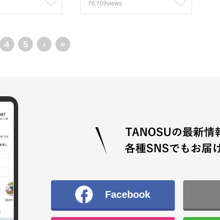
70,709views
4
5
›
»
Facebook