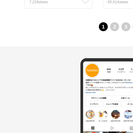
7,229views
65,914views
1
2
3