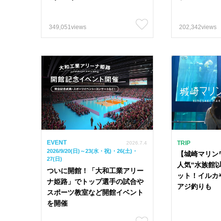
349,051views
202,342views
EVENT
TRIP
2026.7.4
2026/9/20(日)～23(水・祝)・26(土)・
【城崎マリン
27(日)
人気“水族館
ついに開館！「大和工業アリー
ット！イルカ
ナ姫路」でトップ選手の試合や
アジ釣りも
スポーツ教室など開館イベント
を開催