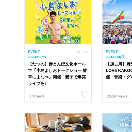
EVENT
EVENT
2026.8.6
2026/9/5(土)
2026/8/30(日)
【たつの】赤とんぼ文化ホール
【加古川】野
で「小島よしおトークショー 雑
LOVE KAKO
草にまなべ」開催！親子で爆笑
催！音楽・グ
ライブを♪
374views
29,587views