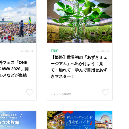
TRIP
2026.8.4
2026.8.3
【姫路】世界初の「あずきミュ
外フェス「ONE
ージアム」へ出かけよう！見
GAWA 2026」開
て・触れて・学んで目指せあず
ルメなどが集結
きマスター！
87,238views