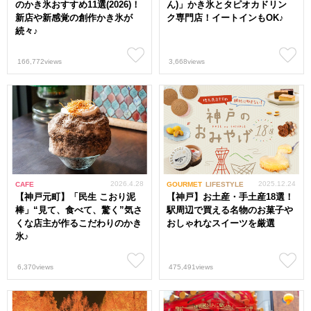
のかき氷おすすめ11選(2026)！
ん)」かき氷とタピオカドリン
新店や新感覚の創作かき氷が
ク専門店！イートインもOK♪
続々♪
166,772views
3,668views
2026.4.28
2025.12.24
CAFE
GOURMET
LIFESTYLE
【神戸元町】「民生 こおり泥
【神戸】お土産・手土産18選！
棒」“見て、食べて、驚く”気さ
駅周辺で買える名物のお菓子や
くな店主が作るこだわりのかき
おしゃれなスイーツを厳選
氷♪
6,370views
475,491views