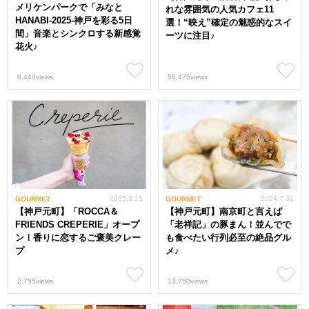
メリケンパークで「みなと
れな雰囲気の人気カフェ11
HANABI-2025-神戸を彩る5日
選！“映え”確定の魅惑的なスイ
間」音楽とシンクロする新感覚
ーツに注目♪
花火♪
8,440views
56,475views
2025.3.15
2024.7.31
GOURMET
GOURMET
【神戸元町】「ROCCA＆
【神戸元町】南京町と言えば
FRIENDS CREPERIE」オープ
「老祥記」の豚まん！並んでで
ン！香りに恋するご褒美クレー
も食べたい行列必至の絶品グル
プ
メ♪
2,755views
13,750views