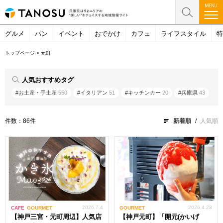
グルメ
パン
イベント
おでかけ
カフェ
ライフスタイル
特
トップページ
>
元町
人気おすすめタグ
#お土産・手土産
550
#イタリアン
51
#キッチンカー
20
#兵庫県
43
件数：86件
新着順
人気順
2026.7.4
2026.4.28
CAFE
GOURMET
GOURMET
【神戸三宮・元町周辺】人気店
【神戸元町】「開元(かいげ