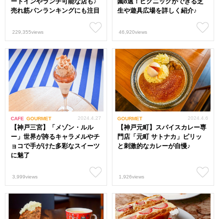
ートインやランチ可能な店も♪
園8選！ピクニックができる芝
売れ筋パンランキングにも注目
生や遊具広場を詳しく紹介♪
229,355views
46,920views
2024.4.27
2024.4.6
CAFE
GOURMET
GOURMET
【神戸三宮】「メゾン・ルル
【神戸元町】スパイスカレー専
ー」世界が誇るキャラメルやチ
門店「元町 サトナカ」ピリッ
ョコで手がけた多彩なスイーツ
と刺激的なカレーが自慢♪
に魅了
3,999views
1,926views