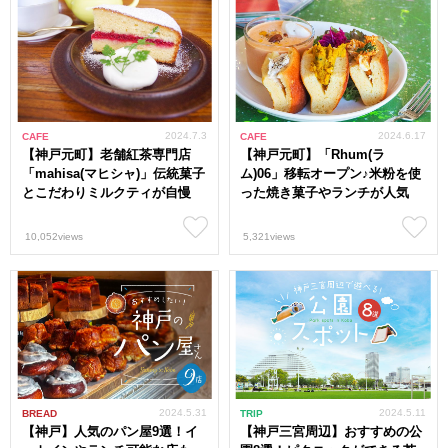
2024.7.3
2024.6.17
CAFE
CAFE
【神戸元町】老舗紅茶専門店
【神戸元町】「Rhum(ラ
「mahisa(マヒシャ)」伝統菓子
ム)06」移転オープン♪米粉を使
とこだわりミルクティが自慢
った焼き菓子やランチが人気
10,052views
5,321views
2024.5.31
2024.5.11
BREAD
TRIP
【神戸】人気のパン屋9選！イ
【神戸三宮周辺】おすすめの公