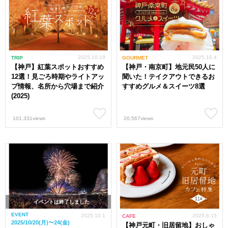
2025.10.19
2025.10.4
TRIP
GOURMET
【神戸】紅葉スポットおすすめ
【神戸・南京町】地元民50人に
12選！見ごろ時期やライトアッ
聞いた！テイクアウトできるお
プ情報、名所から穴場まで紹介
すすめグルメ＆スイーツ8選
(2025)
101,331views
20,567views
イベントは終了しました
EVENT
2025.10.1
2025.6.15
CAFE
2025/10/20(月)〜24(金)
【神戸元町・旧居留地】おしゃ