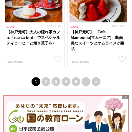
2024.3.28
2024.3.26
CAFE
CAFE
【神戸元町】大人の隠れ家カフ
【神戸元町】「Cafe
ェ「nazca bird」でスペシャル
Mamounia(マムーニア)」断面
ティコーヒーと焼き菓子を♪
美なスイーツとオムライスが絶
品
4,093views
19,491views
1
2
3
4
5
›
»