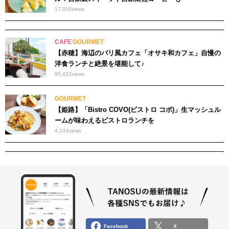
17,018
views
CAFE
GOURMET
【赤穂】海辺のバリ風カフェ「オサキ和カフェ」自慢の
洋食ランチと絶景を堪能して♪
95,422
views
GOURMET
【姫路】「Bistro COVO(ビストロ コボ)」生マッシュル
ームが味わえるビストロランチを
4,233
views
Facebook
X