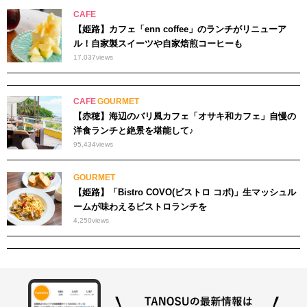
CAFE
【姫路】カフェ「enn coffee」のランチがリニューア
ル！自家製スイーツや自家焙煎コーヒーも
17,037
views
CAFE
GOURMET
【赤穂】海辺のバリ風カフェ「オサキ和カフェ」自慢の
洋食ランチと絶景を堪能して♪
95,434
views
GOURMET
【姫路】「Bistro COVO(ビストロ コボ)」生マッシュル
ームが味わえるビストロランチを
4,250
views