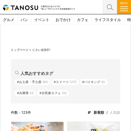
グルメ
パン
イベント
おでかけ
カフェ
ライフスタイル
特
トップページ
>
ピオレ姫路B1
人気おすすめタグ
#お土産・手土産
550
#スイーツ
1275
#バイキング
20
#兵庫県
43
#古民家カフェ
122
件数：123件
新着順
人気順