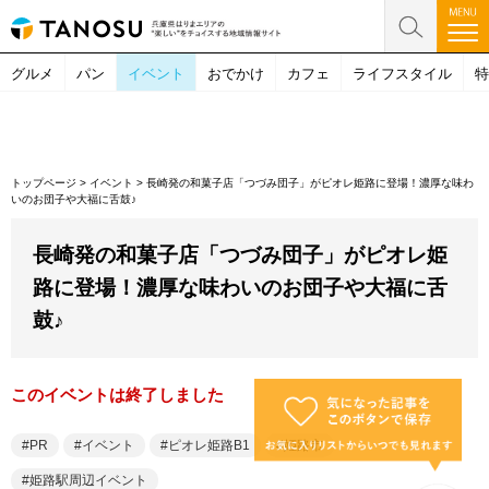
グルメ
パン
イベント
おでかけ
カフェ
ライフスタイル
特
トップページ
>
イベント
>
長崎発の和菓子店「つづみ団子」がピオレ姫路に登場！濃厚な味わ
いのお団子や大福に舌鼓♪
長崎発の和菓子店「つづみ団子」がピオレ姫
路に登場！濃厚な味わいのお団子や大福に舌
鼓♪
このイベントは終了しました
PR
イベント
ピオレ姫路B1
姫路市
姫路駅周辺イベント