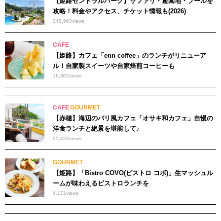
【姫路セントラルパーク】サファリ・遊園地・プールを
攻略！料金やアクセス、チケット情報も(2026)
348,963
views
CAFE
【姫路】カフェ「enn coffee」のランチがリニューア
ル！自家製スイーツや自家焙煎コーヒーも
16,902
views
CAFE
GOURMET
【赤穂】海辺のバリ風カフェ「オサキ和カフェ」自慢の
洋食ランチと絶景を堪能して♪
95,320
views
GOURMET
【姫路】「Bistro COVO(ビストロ コボ)」生マッシュル
ームが味わえるビストロランチを
4,171
views