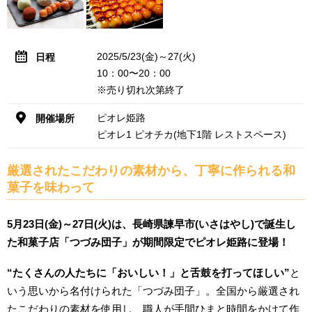
2025/5/23(金)～27(火)
日程
10：00〜20：00
※売り切れ次第終了
ピオレ姫路
開催場所
ピオレ1 ピオチカ(地下1階 レストスペース)
厳選されたこだわりの素材から、丁寧に作られる和
菓子を味わって
5月23日(金)～27日(火)は、長崎県諫早市(いさはやし)で誕生し
た和菓子店「つづみ団子」が期間限定でピオレ姫路に登場！
“たくさんの人たちに「おいしい！」と舌鼓を打ってほしい”
と
いう思いから名付けられた「つづみ団子」。全国から厳選され
たこだわりの素材を使用し、職人が手間ひまと時間をかけて作