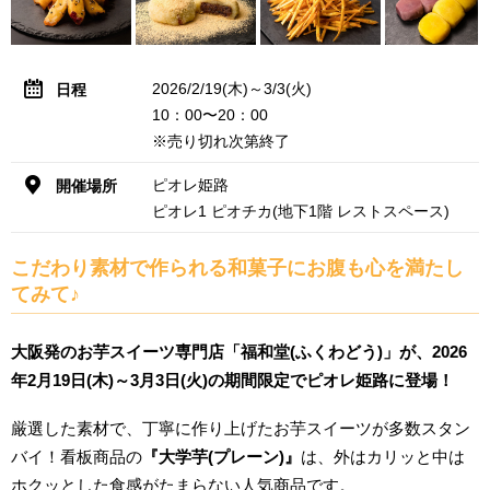
2026/2/19(木)～3/3(火)
日程
10：00〜20：00
※売り切れ次第終了
ピオレ姫路
開催場所
ピオレ1 ピオチカ(地下1階 レストスペース)
こだわり素材で作られる和菓子にお腹も心を満たし
てみて♪
大阪発のお芋スイーツ専門店「福和堂(ふくわどう)」が、2026
年2月19日(木)～3月3日(火)の期間限定でピオレ姫路に登場！
厳選した素材で、丁寧に作り上げたお芋スイーツが多数スタン
バイ！看板商品の
『大学芋(プレーン)』
は、外はカリッと中は
ホクッとした食感がたまらない人気商品です。