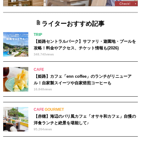
ライターおすすめ記事
TRIP
【姫路セントラルパーク】サファリ・遊園地・プールを
攻略！料金やアクセス、チケット情報も(2026)
348,740
views
CAFE
【姫路】カフェ「enn coffee」のランチがリニューア
ル！自家製スイーツや自家焙煎コーヒーも
16,848
views
CAFE
GOURMET
【赤穂】海辺のバリ風カフェ「オサキ和カフェ」自慢の
洋食ランチと絶景を堪能して♪
95,264
views