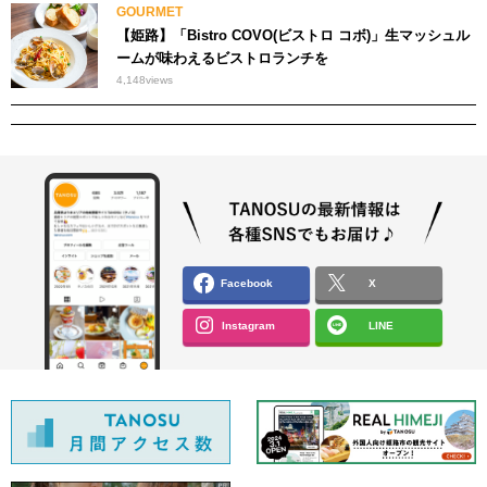
GOURMET
【姫路】「Bistro COVO(ビストロ コボ)」生マッシュル
ームが味わえるビストロランチを
4,148
views
Facebook
X
Instagram
LINE