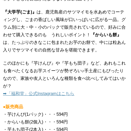
『大学芋(ごま)』
は、鹿児島産のサツマイモを水あめでコーテ
ィングし、ごまの香ばしい風味が口いっぱいに広がる一品。グ
ラム別に大・中・小のパックで販売されているので、好みに合
わせて購入できるのも うれしいポイント！
『からいも餅』
は、たっぷりのきなこに包まれたお芋のお餅で、中には粒あん
入りでサツマイモの自然な甘みを堪能できます。
このほかにも『芋けんぴ』や『芋もち団子』など、あれもこれ
も食べたくなるお芋スイーツが勢ぞろい♪手土産にもぴったり
なので、家族や友人といろんな種類を食べ比べしてみてはいか
が？
➡︎「福和堂」公式Instagramはこちら
●販売商品
・芋けんぴ(1パック)・・・594円
・からいも餅(2個入)・・・594円
・芋もち団子(2本入)・・・594円