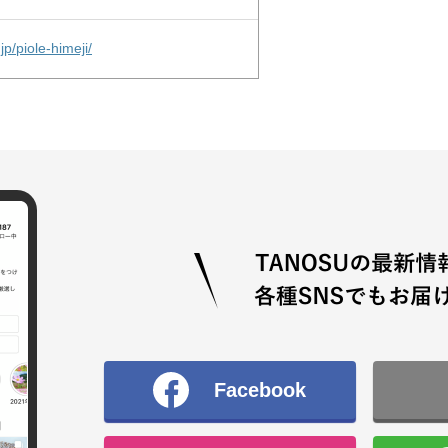
jp/piole-himeji/
Facebook