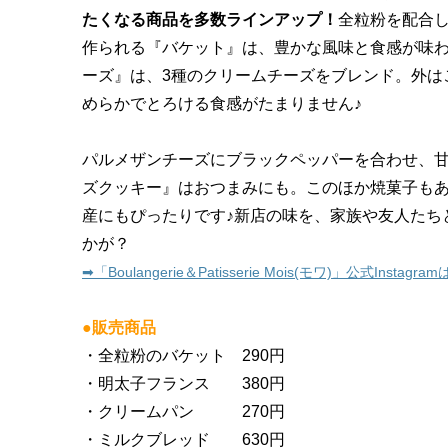
たくなる商品を多数ラインアップ！
全粒粉を配合
作られる『バケット』は、豊かな風味と食感が味
ーズ』は、3種のクリームチーズをブレンド。外は
めらかでとろける食感がたまりません♪
パルメザンチーズにブラックペッパーを合わせ、
ズクッキー』はおつまみにも。このほか焼菓子も
産にもぴったりです♪新店の味を、家族や友人たち
かが？
➡︎「Boulangerie＆Patisserie Mois(モワ)」公式Instagr
●販売商品
・全粒粉のバケット 290円
・明太子フランス 380円
・クリームパン 270円
・ミルクブレッド 630円