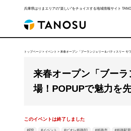
兵庫県はりまエリアの“楽しい”をチョイスする地域情報サイト TANOS
トップページ
>
イベント
>
来春オープン「ブーランジェリー＆パティスリー モワ
来春オープン「ブーラ
場！POPUPで魅力を
このイベントは終了しました
PR
イベント
ピオレ姫路B1
姫路市
姫路駅周