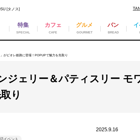
TA
U [タノス]
特集
カフェ
グルメ
パン
イ
SPECIAL
CAFE
GOURMET
BREAD
」がピオレ姫路に登場！POPUPで魅力を先取り
ンジェリー＆パティスリー モ
先取り
2025.9.16
辺イベント