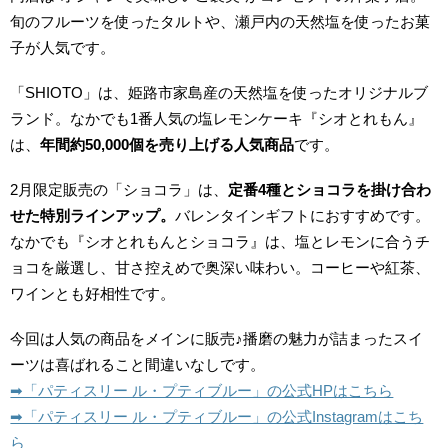
旬のフルーツを使ったタルトや、瀬戸内の天然塩を使ったお菓
子が人気です。
「SHIOTO」は、姫路市家島産の天然塩を使ったオリジナルブ
ランド。なかでも1番人気の塩レモンケーキ『シオとれもん』
は、
年間約50,000個を売り上げる人気商品
です。
2月限定販売の「ショコラ」は、
定番4種とショコラを掛け合わ
せた特別ラインアップ。
バレンタインギフトにおすすめです。
なかでも『シオとれもんとショコラ』は、塩とレモンに合うチ
ョコを厳選し、甘さ控えめで奥深い味わい。コーヒーや紅茶、
ワインとも好相性です。
今回は人気の商品をメインに販売♪播磨の魅力が詰まったスイ
ーツは喜ばれること間違いなしです。
➡︎「パティスリー ル・プティブルー」の公式HPはこちら
➡︎「パティスリー ル・プティブルー」の公式Instagramはこち
ら