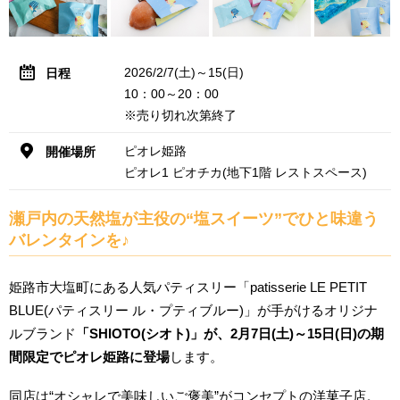
2026/2/7(土)～15(日)
日程
10：00～20：00
※売り切れ次第終了
ピオレ姫路
開催場所
ピオレ1 ピオチカ(地下1階 レストスペース)
瀬戸内の天然塩が主役の“塩スイーツ”でひと味違う
バレンタインを♪
姫路市大塩町にある人気パティスリー「patisserie LE PETIT
BLUE(パティスリー ル・プティブルー)」が手がけるオリジナ
ルブランド
「SHIOTO(シオト)」が、2月7日(土)～15日(日)の期
間限定でピオレ姫路に登場
します。
同店は“オシャレで美味しいご褒美”がコンセプトの洋菓子店。