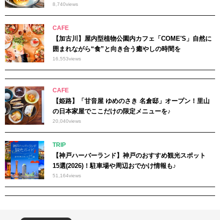
8,740
views
CAFE
【加古川】屋内型植物公園内カフェ「COME'S」自然に
囲まれながら“食”と向き合う癒やしの時間を
16,553
views
CAFE
【姫路】「甘音屋 ゆめのさき 名倉邸」オープン！里山
の日本家屋でここだけの限定メニューを♪
20,040
views
TRIP
【神戸ハーバーランド】神戸のおすすめ観光スポット
15選(2026)！駐車場や周辺おでかけ情報も♪
51,164
views