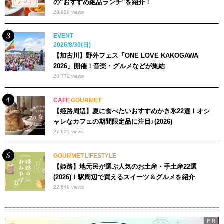
の“おすすめ絶品ランチ”を紹介！
29,929 views
EVENT
2026/8/30(日)
【加古川】野外フェス「ONE LOVE KAKOGAWA
2026」開催！音楽・グルメなどが集結
28,772 views
CAFE
GOURMET
【姫路周辺】夏に食べたいおすすめかき氷22選！オシ
ャレなカフェの期間限定品に注目♪(2026)
27,921 views
GOURMET
LIFESTYLE
【姫路】地元民が選ぶ人気のお土産・手土産22選
(2026)！駅周辺で買えるスイーツ＆グルメを紹介
22,649 views