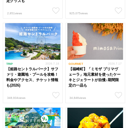
定グッズも
2,851views
925,075views
2026.7.18
2026.7.17
TRIP
GOURMET
【姫路セントラルパーク】サフ
【福崎町】「ミモザ プリマヴ
ァリ・遊園地・プールを攻略！
ェーラ」地元素材を使ったケー
料金やアクセス、チケット情報
キとジェラートが自慢♪期間限
も(2026)
定の一品も
348,934views
34,846views