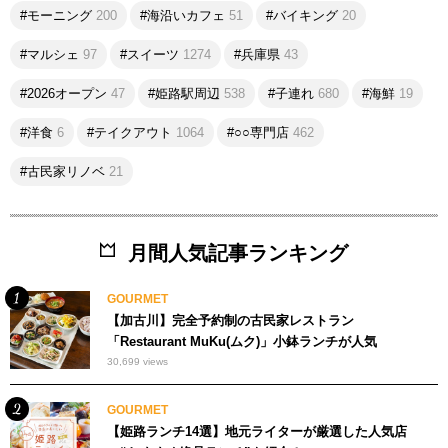
#モーニング
200
#海沿いカフェ
51
#バイキング
20
#マルシェ
97
#スイーツ
1274
#兵庫県
43
#2026オープン
47
#姫路駅周辺
538
#子連れ
680
#海鮮
19
#洋食
6
#テイクアウト
1064
#○○専門店
462
#古民家リノベ
21
月間人気記事ランキング
GOURMET
【加古川】完全予約制の古民家レストラン
「Restaurant MuKu(ムク)」小鉢ランチが人気
30,699 views
GOURMET
【姫路ランチ14選】地元ライターが厳選した人気店