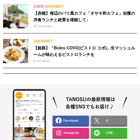
CAFE
GOURMET
【赤穂】海辺のバリ風カフェ「オサキ和カフェ」自慢の
洋食ランチと絶景を堪能して♪
95,312
views
GOURMET
【姫路】「Bistro COVO(ビストロ コボ)」生マッシュル
ームが味わえるビストロランチを
4,167
views
Facebook
X
Instagram
LINE