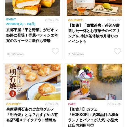
EVENT
2026.7.28
2026.7.27
GOURMET
2026/8/4(火)～16(日)
【姫路】「白鷺茶房」茶師が厳
京都芋屋「芋と野菜」がピオレ
選した一杯とお茶菓子のペアリ
姫路に登場！専属パティシエ考
ングを♪利き茶体験や月替りの
案のスイーツに新作も登場
イベントも
39,122views
1,740views
2026.7.26
2026.7.26
GOURMET
CAFE
兵庫県明石市のご当地グルメ
【加古川】カフェ
「明石焼」とは？おすすめの有
「HOKKORI」約30品目の和食
名店5選＆テイクアウト情報も
ランチとパフェが人気♪小型犬
は店内利用可◎