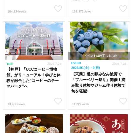
164,124views
138,372views
イベントは終了しました
EVENT
2026.7.25
2026.7.25
TRIP
2026/8/1(土)・2(日)
【神戸】「UCCコーヒー博物
【宍粟】道の駅みなみ波賀で
館」がリニューアル！学びと体
「ブルーベリー祭り」開催！摘
験が融合した“コーヒーのテー
み取り体験やジャム作り体験で
マパーク”へ
旬を堪能♪
13,638views
11,229views