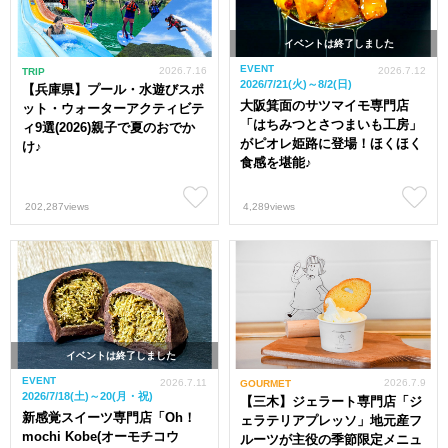
イベントは終了しました
EVENT
2026.7.16
2026.7.12
TRIP
2026/7/21(火)～8/2(日)
【兵庫県】プール・水遊びスポ
大阪箕面のサツマイモ専門店
ット・ウォーターアクティビテ
「はちみつとさつまいも工房」
ィ9選(2026)親子で夏のおでか
がピオレ姫路に登場！ほくほく
け♪
食感を堪能♪
202,287views
4,289views
イベントは終了しました
EVENT
2026.7.11
2026.7.9
GOURMET
2026/7/18(土)～20(月・祝)
【三木】ジェラート専門店「ジ
新感覚スイーツ専門店「Oh！
ェラテリアプレッソ」地元産フ
mochi Kobe(オーモチコウ
ルーツが主役の季節限定メニュ