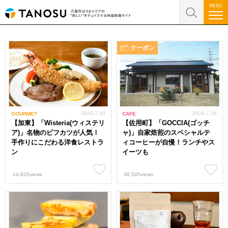
クーポン
2026.7.29
2026.7.28
GOURMET
CAFE
【加東】「Wisteria(ウィステリ
【佐用町】「GOCCIA(ゴッチ
ア)」名物のビフカツが人気！
ャ)」自家焙煎のスペシャルテ
手作りにこだわる洋食レストラ
ィコーヒーが自慢！ランチやス
ン
イーツも
14,820views
38,545views