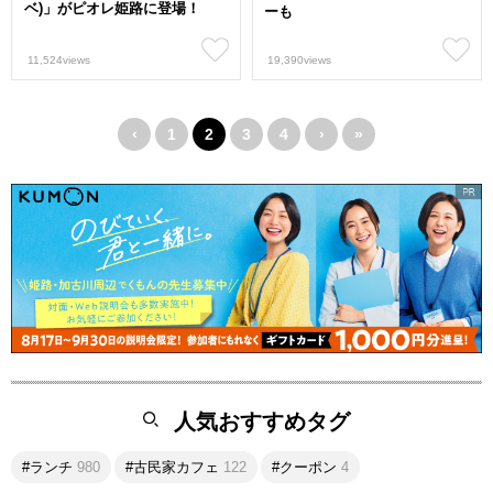
ベ)」がピオレ姫路に登場！
ーも
11,524views
19,390views
‹
1
2
3
4
›
»
人気おすすめタグ
#ランチ
980
#古民家カフェ
122
#クーポン
4