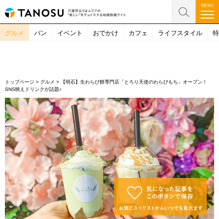
グルメ
パン
イベント
おでかけ
カフェ
ライフスタイル
特
トップページ
>
グルメ
>
【明石】生わらび餅専門店「とろり天使のわらびもち」オープン！
SNS映えドリンクが話題♪