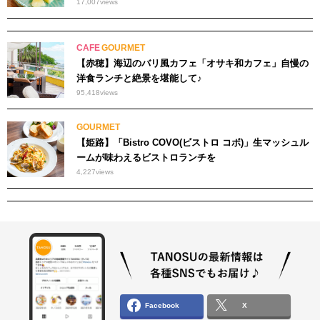
17,007
views
CAFE
GOURMET
【赤穂】海辺のバリ風カフェ「オサキ和カフェ」自慢の
洋食ランチと絶景を堪能して♪
95,418
views
GOURMET
【姫路】「Bistro COVO(ビストロ コボ)」生マッシュル
ームが味わえるビストロランチを
4,227
views
Facebook
X