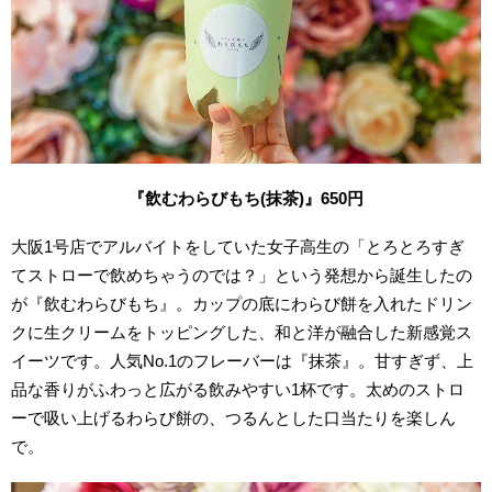
『飲むわらびもち(
抹茶)
』650
円
大阪1号店でアルバイトをしていた女子高生の「とろとろすぎ
てストローで飲めちゃうのでは？」という発想から誕生したの
が『飲むわらびもち』。カップの底にわらび餅を入れたドリン
クに生クリームをトッピングした、和と洋が融合した新感覚ス
イーツです。人気No.1のフレーバーは『抹茶』。甘すぎず、上
品な香りがふわっと広がる飲みやすい1杯です。太めのストロ
ーで吸い上げるわらび餅の、つるんとした口当たりを楽しん
で。