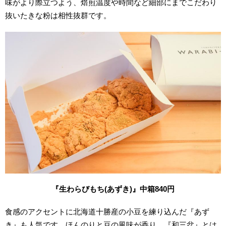
味がより際立つよう、焙煎温度や時間など細部にまでこだわり
抜いたきな粉は相性抜群です。
『生わらびもち(
あずき)
』中箱840
円
食感のアクセントに北海道十勝産の小豆を練り込んだ『あず
き』も人気です。ほんのりと豆の風味が香り、『和三盆』とは