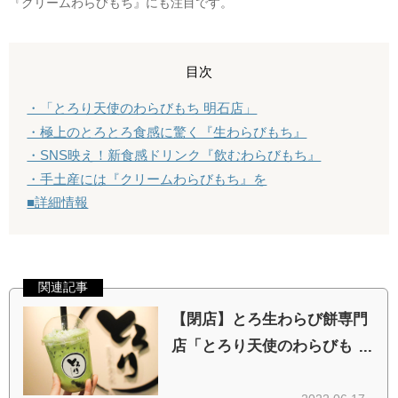
『クリームわらびもち』にも注目です。
目次
・「とろり天使のわらびもち 明石店」
・極上のとろとろ食感に驚く『生わらびもち』
・SNS映え！新食感ドリンク『飲むわらびもち』
・手土産には『クリームわらびもち』を
■詳細情報