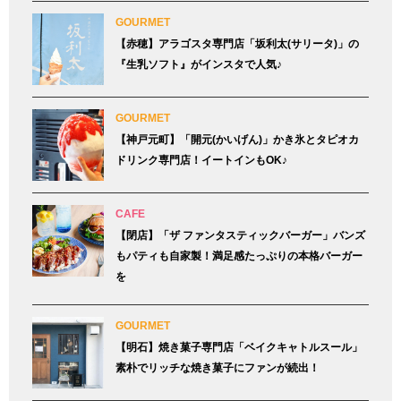
GOURMET
【赤穂】アラゴスタ専門店「坂利太(サリータ)」の
『生乳ソフト』がインスタで人気♪
GOURMET
【神戸元町】「開元(かいげん)」かき氷とタピオカ
ドリンク専門店！イートインもOK♪
CAFE
【閉店】「ザ ファンタスティックバーガー」バンズ
もパティも自家製！満足感たっぷりの本格バーガー
を
GOURMET
【明石】焼き菓子専門店「ベイクキャトルスール」
素朴でリッチな焼き菓子にファンが続出！