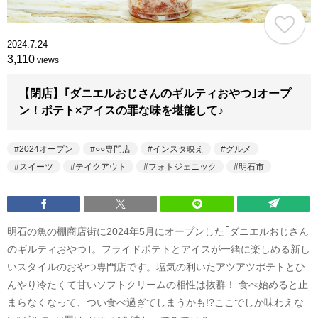
2024.7.24
3,110
views
【閉店】｢ダニエルおじさんのギルティおやつ｣オープ
ン！ポテト×アイスの罪な味を堪能して♪
2024オープン
○○専門店
インスタ映え
グルメ
スイーツ
テイクアウト
フォトジェニック
明石市
明石の魚の棚商店街に2024年5月にオープンした｢ダニエルおじさん
のギルティおやつ｣。フライドポテトとアイスが一緒に楽しめる新し
いスタイルのおやつ専門店です。塩気の利いたアツアツポテトとひ
んやり冷たくて甘いソフトクリームの相性は抜群！ 食べ始めると止
まらなくなって、つい食べ過ぎてしまうかも!?ここでしか味わえな