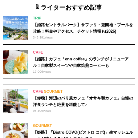
ライターおすすめ記事
TRIP
【姫路セントラルパーク】サファリ・遊園地・プールを
攻略！料金やアクセス、チケット情報も(2026)
349,391
views
CAFE
【姫路】カフェ「enn coffee」のランチがリニューア
ル！自家製スイーツや自家焙煎コーヒーも
17,006
views
CAFE
GOURMET
【赤穂】海辺のバリ風カフェ「オサキ和カフェ」自慢の
洋食ランチと絶景を堪能して♪
95,409
views
GOURMET
【姫路】「Bistro COVO(ビストロ コボ)」生マッシュル