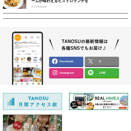
ームが味わえるビストロランチを
4,218
views
Facebook
X
Instagram
LINE