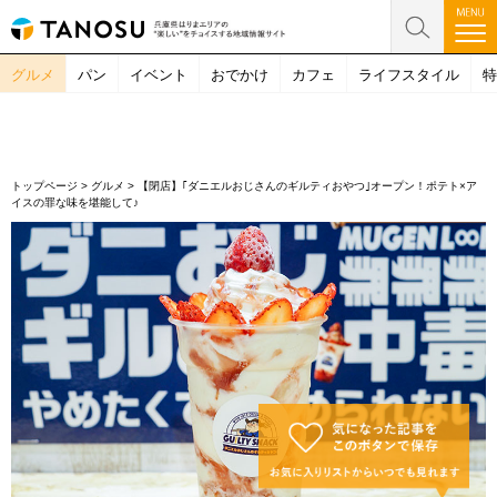
グルメ
パン
イベント
おでかけ
カフェ
ライフスタイル
特
トップページ
>
グルメ
>
【閉店】｢ダニエルおじさんのギルティおやつ｣オープン！ポテト×ア
イスの罪な味を堪能して♪