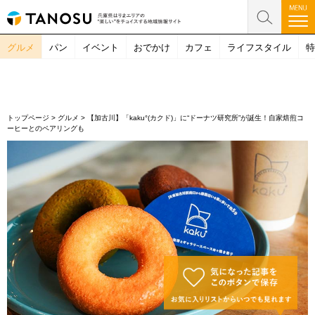
グルメ
パン
イベント
おでかけ
カフェ
ライフスタイル
特
トップページ
>
グルメ
>
【加古川】「kaku°(カクド)」に“ドーナツ研究所”が誕生！自家焙煎コ
ーヒーとのペアリングも