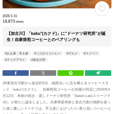
2026.5.31
19,873
views
【加古川】「kaku°(カクド)」に“ドーナツ研究所”が誕
生！自家焙煎コーヒーとのペアリングも
お土産・手土産
こだわりコーヒー
グルメ
スイーツ
テイクアウト
加古川市
JR東加古川駅から徒歩約5分、線路沿いに店を構えるコーヒースタ
ンド「kaku°(カクド)」。自家焙煎コーヒーが自慢の同店に2026年4
月12日、米粉の焼き・蒸しドーナツ研究所「Sweet Lab(スイーツラ
ボ)」が新たに誕生しました。兵庫県産米粉と加古川産の地卵を使っ
た体に優しいドーナツは、手土産にもぴったり♪香り高いコーヒーと