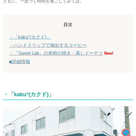
ともに、一息つく時間を過ごしてみては。
目次
・「kaku°(カクド)」
・ハンドドリップで抽出するコーヒー
・「Sweet Lab」の米粉の焼き・蒸しドーナツ
New!
■詳細情報
・「kaku°(カクド)」