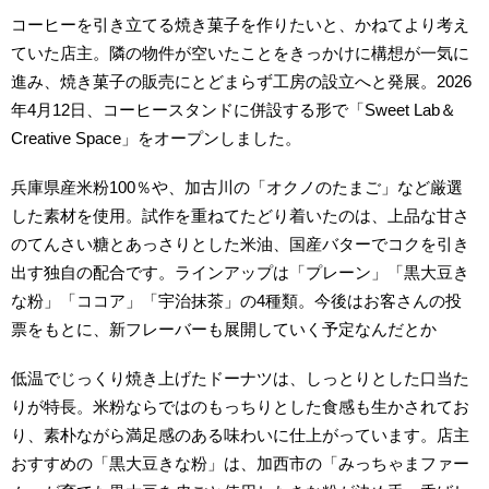
コーヒーを引き立てる焼き菓子を作りたいと、かねてより考え
ていた店主。隣の物件が空いたことをきっかけに構想が一気に
進み、焼き菓子の販売にとどまらず工房の設立へと発展。2026
年4月12日、コーヒースタンドに併設する形で「Sweet Lab＆
Creative Space」をオープンしました。
兵庫県産米粉100％や、加古川の「オクノのたまご」など厳選
した素材を使用。試作を重ねてたどり着いたのは、上品な甘さ
のてんさい糖とあっさりとした米油、国産バターでコクを引き
出す独自の配合です。ラインアップは「プレーン」「黒大豆き
な粉」「ココア」「宇治抹茶」の4種類。今後はお客さんの投
票をもとに、新フレーバーも展開していく予定なんだとか
低温でじっくり焼き上げたドーナツは、しっとりとした口当た
りが特長。米粉ならではのもっちりとした食感も生かされてお
り、素朴ながら満足感のある味わいに仕上がっています。店主
おすすめの「黒大豆きな粉」は、加西市の「みっちゃまファー