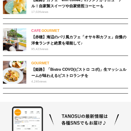
ル！自家製スイーツや自家焙煎コーヒーも
17,026
views
CAFE
GOURMET
【赤穂】海辺のバリ風カフェ「オサキ和カフェ」自慢の
洋食ランチと絶景を堪能して♪
95,423
views
GOURMET
【姫路】「Bistro COVO(ビストロ コボ)」生マッシュル
ームが味わえるビストロランチを
4,240
views