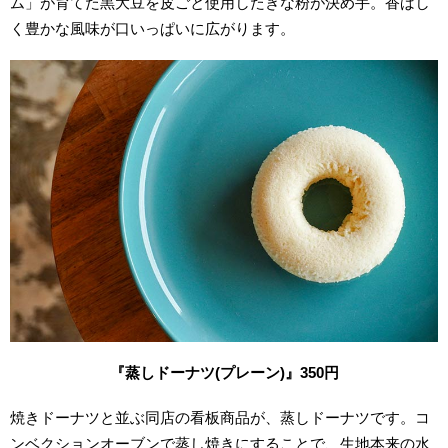
ム」が育てた黒大豆を皮ごと使用したきな粉が決め手。香ばし
く豊かな風味が口いっぱいに広がります。
『蒸しドーナツ(プレーン)』350円
焼きドーナツと並ぶ同店の看板商品が、蒸しドーナツです。コ
ンベクションオーブンで蒸し焼きにすることで、生地本来の水