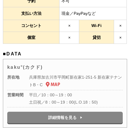
予約
不可
支払い方法
現金／PayPayなど
コンセント
×
Wi-Fi
×
個室
×
貸切
×
■DATA
kaku°(カクド)
所在地
兵庫県加古川市平岡町新在家1-251-5 新在家テナン
トB・C
営業時間
平日／10：00～19：00
土日祝／8：00～19：00(L.O.18：50)
詳細情報を見る