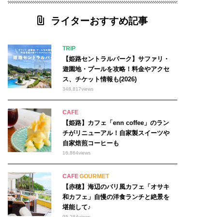
ライターおすすめ記事
TRIP
【姫路セントラルパーク】サファリ・
遊園地・プールを攻略！料金やアクセ
ス、チケット情報も(2026)
348,817
views
CAFE
【姫路】カフェ「enn coffee」のラン
チがリニューアル！自家製スイーツや
自家焙煎コーヒーも
16,864
views
CAFE
GOURMET
【赤穂】海辺のバリ風カフェ「オサキ
和カフェ」自慢の洋食ランチと絶景を
堪能して♪
95,284
views