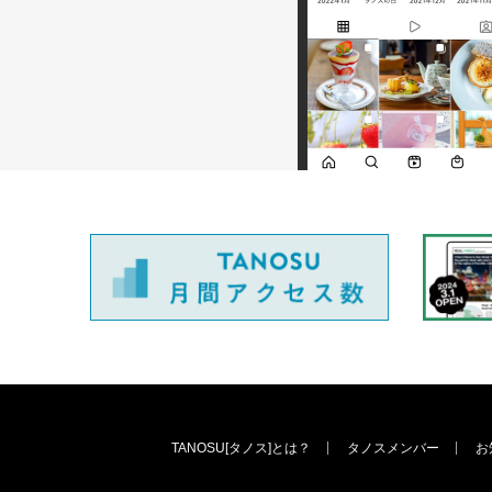
TANOSU[タノス]とは？
タノスメンバー
お