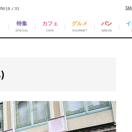
TA
U [タノス]
特集
カフェ
グルメ
パン
イ
SPECIAL
CAFE
GOURMET
BREAD
)