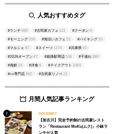
人気おすすめタグ
#ランチ
980
#古民家カフェ
122
#クーポン
4
#モーニング
200
#海沿いカフェ
51
#バイキング
20
#マルシェ
97
#スイーツ
1274
#兵庫県
43
#2026オープン
47
#姫路駅周辺
538
#子連れ
680
#海鮮
19
#洋食
6
#テイクアウト
1064
#○○専門店
462
#古民家リノベ
21
月間人気記事ランキング
GOURMET
【加古川】完全予約制の古民家レスト
ラン「Restaurant MuKu(ムク)」小鉢ラ
ンチが人気