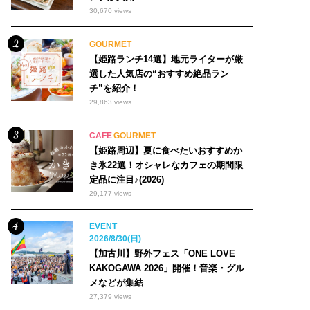
30,670 views
GOURMET
【姫路ランチ14選】地元ライターが厳
選した人気店の“おすすめ絶品ラン
チ”を紹介！
29,863 views
CAFE
GOURMET
【姫路周辺】夏に食べたいおすすめか
き氷22選！オシャレなカフェの期間限
定品に注目♪(2026)
29,177 views
EVENT
2026/8/30(日)
【加古川】野外フェス「ONE LOVE
KAKOGAWA 2026」開催！音楽・グル
メなどが集結
27,379 views