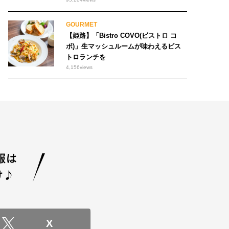
GOURMET
【姫路】「Bistro COVO(ビストロ コ
ボ)」生マッシュルームが味わえるビス
トロランチを
4,156
views
X