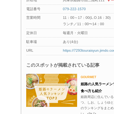
所在地
兵庫県姫路市西二階町111
電話番号
079-222-1570
営業時間
11：00～17：00(L.O.16：30)
ランチ／11：00〜14：00
定休日
毎週月・火曜日
駐車場
あり(4台)
URL
https://7293touraisyun.jimdo.c
このスポットが掲載されている記事
GOURMET
姫路の人気ラーメン
食べ方も紹介
姫路周辺に住んでいる
つ、しお、しょうゆと
のランキングをまとめ
い。<br />