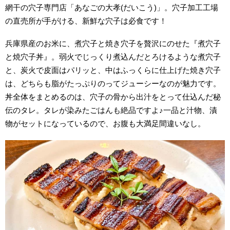
網干の穴子専門店「あなごの大孝(だいこう)」。穴子加工工場
の直売所が手がける、新鮮な穴子は必食です！
兵庫県産のお米に、煮穴子と焼き穴子を贅沢にのせた『煮穴子
と焼穴子丼』。弱火でじっくり煮込んだとろけるような煮穴子
と、炭火で皮面はパリッと、中はふっくらに仕上げた焼き穴子
は、どちらも脂がたっぷりのってジューシーなのが魅力です。
丼全体をまとめるのは、穴子の骨から出汁をとって仕込んだ秘
伝のタレ。タレが染みたごはんも絶品ですよ♪一品と汁物、漬
物がセットになっているので、お腹も大満足間違いなし。