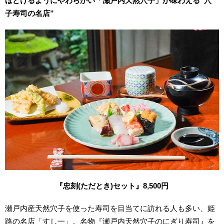
ほどけるようにやわらかい「瀬戸内天然穴子」が味わえる“穴
子寿司の名店”
『忠刻(ただとき)セット』8,500円
瀬戸内産天然穴子を使った寿司を目当てに訪れる人も多い、姫
路の名店「すし一」。名物『瀬戸内天然穴子のにぎり寿司』を