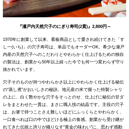
『瀬戸内天然穴子のにぎり寿司(2貫)』2,800円～
1970年に創業して以来、看板商品として愛され続けてきた「す
し一(いち)」の穴子寿司は、単品でもオーダーOK。希少な瀬戸
内産の天然穴子へのこだわりとやわらかく仕上げるための独自
の製法は、創業から50年以上経った今でも何一つ変わらず守り
抜かれています。
穴子そのものが持つやわらかさ以上にやわらかく仕上げる秘伝
の“蒸し煮”がおいしさの秘訣。地元産の米で握った特製シャリ
の上に、白く艶やかな穴子をそっとのせ、仕上げに秘伝の甘ダ
レをまとわせた一貫は、まさに職人技の結晶です。主役の穴子
は、お箸で持つことさえ難しいほどにふっくらとやわらかく、
一口食べれば口の中でほどける極上の食感。創業から受け継が
れてきた伝統と誇りが織りなす“黄金の味わい”に、思わず感動