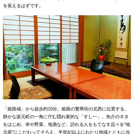
を覚えるはずです。
「姫路城」から徒歩約10分。姫路の繁華街の北西に位置する、
静かな坂元町の一角に佇む隠れ家的な「すし一」。魚介のネタ
をはじめ、米や野菜、地酒など、訪れる人をもてなす品々を“地
元産”にこだわってそろえ、半世紀以上にわたり地域とともに歩