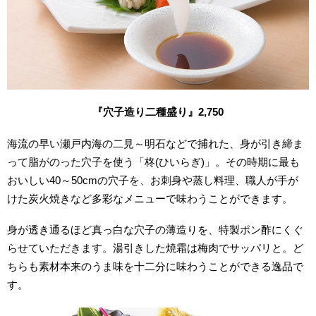
『穴子造り二種盛り』2,750
海流の早い瀬戸内海の二見～明石などで捕れた、身が引き締ま
って脂がのった穴子を使う「柊(ひいらぎ)」。その時期に最も
おいしい40～50cmの穴子を、お刺身や蒸し料理、職人が手が
けた炭火焼きなど多彩なメニューで味わうことができます。
身が透き通るほど真っ白な穴子の薄造りを、特製ポン酢にくぐ
らせていただきます。湯引きした焼霜は梅肉でサッパリと。ど
ちらも素材本来のうま味を十二分に味わうことができる逸品で
す。