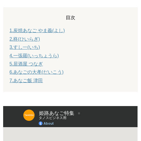
目次
1.炭焼あなご やま義(よし)
2.柊(ひいらぎ)
3.すし一(いち)
4.一張羅(いっちょうら)
5.居酒屋 つなぎ
6.あなごの大孝(だいこう)
7.あなご飯 津田