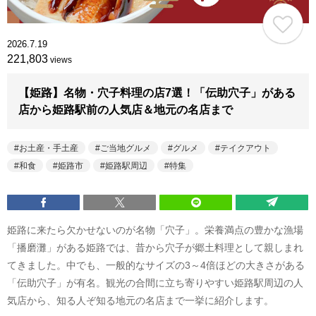
2026.7.19
221,803
views
【姫路】名物・穴子料理の店7選！「伝助穴子」がある
店から姫路駅前の人気店＆地元の名店まで
お土産・手土産
ご当地グルメ
グルメ
テイクアウト
和食
姫路市
姫路駅周辺
特集
姫路に来たら欠かせないのが名物「穴子」。栄養満点の豊かな漁場
「播磨灘」がある姫路では、昔から穴子が郷土料理として親しまれ
てきました。中でも、一般的なサイズの3～4倍ほどの大きさがある
「伝助穴子」が有名。観光の合間に立ち寄りやすい姫路駅周辺の人
気店から、知る人ぞ知る地元の名店まで一挙に紹介します。