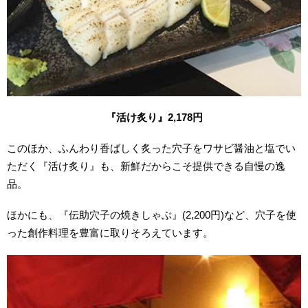
『活け炙り』2,178円
このほか、ふんわり香ばしく炙った穴子をワサビ醤油と塩でい
ただく『活け炙り』も、新鮮だからこそ提供できる自慢の逸
品。
ほかにも、『伝助穴子の焼きしゃぶ』(2,200円)など、穴子を使
った創作料理を豊富に取りそろえています。