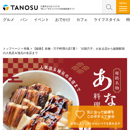
グルメ
パン
イベント
おでかけ
カフェ
ライフスタイル
特
トップページ
>
特集
>
【姫路】名物・穴子料理の店7選！「伝助穴子」がある店から姫路駅前
の人気店＆地元の名店まで