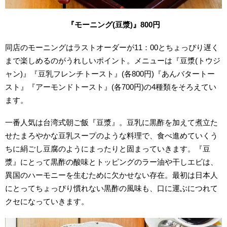
『モーニング(豆漿)』800円
同店のモーニングはラストオーダーが11：00とちょっぴり遅く
まで楽しめるのがうれしいポイント。メニューは『豆漿(トウジ
ャン)』『豆乳フレンチトースト』(各800円)『あんバタートー
スト』『アーモンドトースト』(各700円)の4種類をそろえてい
ます。
一番人気は台湾式朝ご飯『豆漿』。豆乳に黒酢を加えて煮立た
せたまろやかな豆乳スープのような料理で、食べ進めていくう
ちに絹ごし豆腐のようにまったりと固まっていきます。『豆
漿』にとって黒酢の酸味とトッピングのラー油や干しエビは、
異国のハーモニーを生むために欠かせない存在。最初は日本人
にとってちょっぴり慣れない黒酢の風味も、口に運ぶにつれて
クセになっていきます。