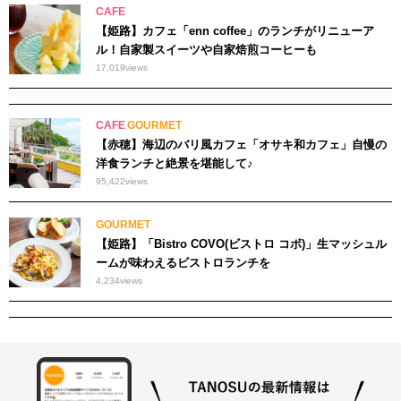
CAFE
【姫路】カフェ「enn coffee」のランチがリニューア
ル！自家製スイーツや自家焙煎コーヒーも
17,019
views
CAFE
GOURMET
【赤穂】海辺のバリ風カフェ「オサキ和カフェ」自慢の
洋食ランチと絶景を堪能して♪
95,422
views
GOURMET
【姫路】「Bistro COVO(ビストロ コボ)」生マッシュル
ームが味わえるビストロランチを
4,234
views