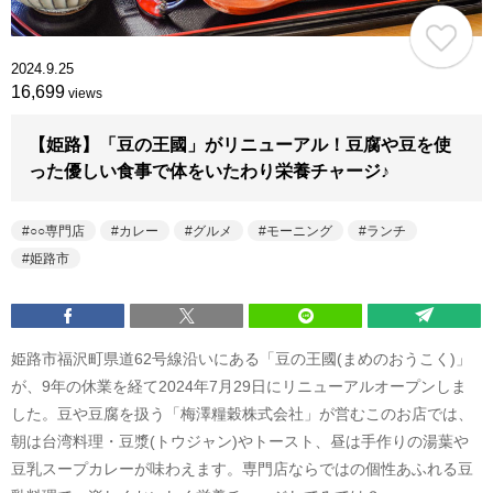
2024.9.25
16,699
views
【姫路】「豆の王國」がリニューアル！豆腐や豆を使
った優しい食事で体をいたわり栄養チャージ♪
○○専門店
カレー
グルメ
モーニング
ランチ
姫路市
姫路市福沢町県道62号線沿いにある「豆の王國(まめのおうこく)」
が、9年の休業を経て2024年7月29日にリニューアルオープンしま
した。豆や豆腐を扱う「梅澤糧穀株式会社」が営むこのお店では、
朝は台湾料理・豆漿(トウジャン)やトースト、昼は手作りの湯葉や
豆乳スープカレーが味わえます。専門店ならではの個性あふれる豆