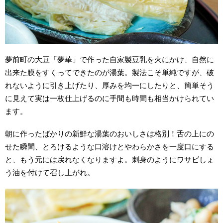
夢前町の大豆「夢華」で作った自家製豆乳を火にかけ、自然に
出来た膜をすくってできたのが湯葉。製法こそ単純ですが、破
れないように引き上げたり、厚みを均一にしたりと、簡単そう
に見えて実は一枚仕上げるのに手間も時間も相当かけられてい
ます。
朝に作ったばかりの新鮮な湯葉のおいしさは格別！舌の上にの
せた瞬間、とろけるような口溶けとやわらかさを一度口にする
と、もう元には戻れなくなりますよ。刺身のようにワサビしょ
う油を付けて召し上がれ。