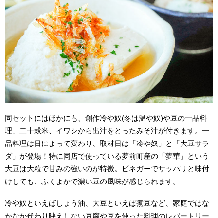
同セットにはほかにも、創作冷や奴(冬は温や奴)や豆の一品料
理、二十穀米、イワシから出汁をとったみそ汁が付きます。一
品料理は日によって変わり、取材日は「冷や奴」と「大豆サラ
ダ」が登場！特に同店で使っている夢前町産の「夢華」という
大豆は大粒で甘みの強いのが特徴。ビネガーでサッパリと味付
けしても、ふくよかで濃い豆の風味が感じられます。
冷や奴といえばしょう油、大豆といえば煮豆など、家庭ではな
かなか代わり映えしない豆腐や豆を使った料理のレパートリー