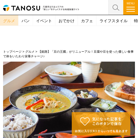
グルメ
パン
イベント
おでかけ
カフェ
ライフスタイル
特
トップページ
>
グルメ
>
【姫路】「豆の王國」がリニューアル！豆腐や豆を使った優しい食事
で体をいたわり栄養チャージ♪