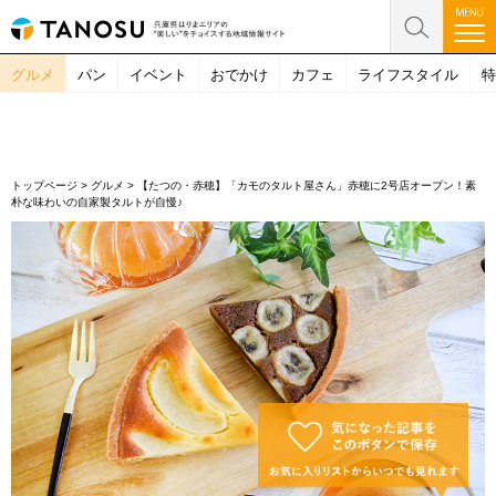
グルメ
パン
イベント
おでかけ
カフェ
ライフスタイル
特
トップページ
>
グルメ
>
【たつの・赤穂】「カモのタルト屋さん」赤穂に2号店オープン！素
朴な味わいの自家製タルトが自慢♪