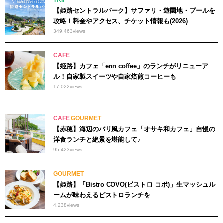
TRIP
【姫路セントラルパーク】サファリ・遊園地・プールを
攻略！料金やアクセス、チケット情報も(2026)
349,463
views
CAFE
【姫路】カフェ「enn coffee」のランチがリニューア
ル！自家製スイーツや自家焙煎コーヒーも
17,022
views
CAFE
GOURMET
【赤穂】海辺のバリ風カフェ「オサキ和カフェ」自慢の
洋食ランチと絶景を堪能して♪
95,423
views
GOURMET
【姫路】「Bistro COVO(ビストロ コボ)」生マッシュル
ームが味わえるビストロランチを
4,238
views