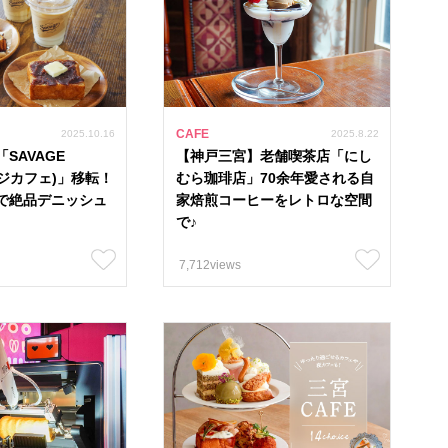
CAFE
2025.10.16
2025.8.22
SAVAGE
【神戸三宮】老舗喫茶店「にし
ージカフェ)」移転！
むら珈琲店」70余年愛される自
で絶品デニッシュ
家焙煎コーヒーをレトロな空間
で♪
7,712views