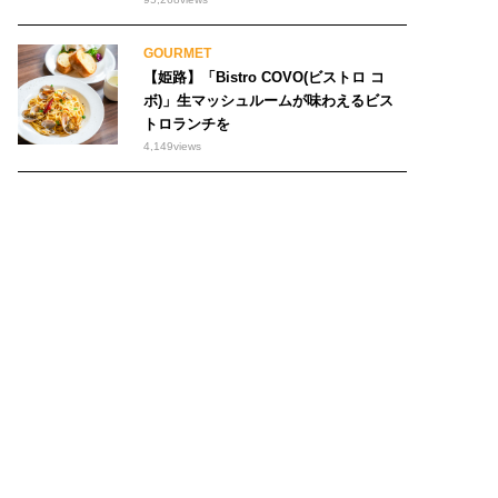
GOURMET
【姫路】「Bistro COVO(ビストロ コ
ボ)」生マッシュルームが味わえるビス
トロランチを
4,149
views