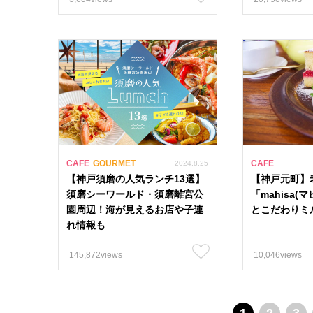
CAFE
GOURMET
CAFE
2024.8.25
【神戸須磨の人気ランチ13選】
【神戸元町】
須磨シーワールド・須磨離宮公
「mahisa(
園周辺！海が見えるお店や子連
とこだわりミ
れ情報も
145,872views
10,046views