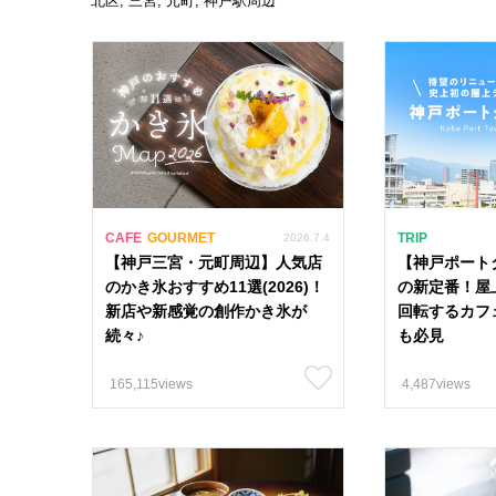
北区, 三宮, 元町, 神戸駅周辺
CAFE
GOURMET
TRIP
2026.7.4
【神戸三宮・元町周辺】人気店
【神戸ポート
のかき氷おすすめ11選(2026)！
の新定番！屋
新店や新感覚の創作かき氷が
回転するカフ
続々♪
も必見
165,115views
4,487views