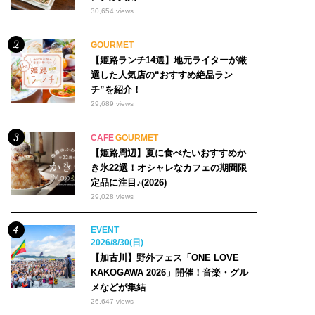
30,654 views
GOURMET
【姫路ランチ14選】地元ライターが厳
選した人気店の“おすすめ絶品ラン
チ”を紹介！
29,689 views
CAFE
GOURMET
【姫路周辺】夏に食べたいおすすめか
き氷22選！オシャレなカフェの期間限
定品に注目♪(2026)
29,028 views
EVENT
2026/8/30(日)
【加古川】野外フェス「ONE LOVE
KAKOGAWA 2026」開催！音楽・グル
メなどが集結
26,647 views