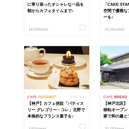
に寄り添ったオシャレな一品を
「CAKE S
#クーポン 4
朝からカフェタイムまで♪
空間で優雅な
ーを♪
#カフェ 934
14,529views
10,291views
エリア
13市9町
姫路市
上郡町
明石市
多可町
CAFE
GOURMET
CAFE
BREAD
2024.10.17
【神戸】カフェ併設「パティス
【神戸北区】「
リー グレゴリー・コレ」北野で
移転オープン
本格的なフランス菓子を♪
家で和の趣と
3,604views
20,750views