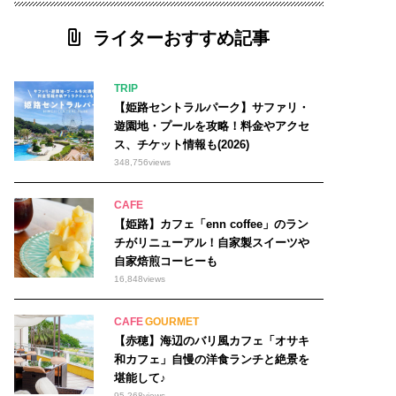
6オープン 47
#洋食 6
ライターおすすめ記事
TRIP
【姫路セントラルパーク】サファリ・
佐用町
遊園地・プールを攻略！料金やアクセ
ス、チケット情報も(2026)
播磨町
348,756
views
加東市
CAFE
【姫路】カフェ「enn coffee」のラン
チがリニューアル！自家製スイーツや
自家焙煎コーヒーも
16,848
views
CAFE
GOURMET
【赤穂】海辺のバリ風カフェ「オサキ
和カフェ」自慢の洋食ランチと絶景を
堪能して♪
95,268
views