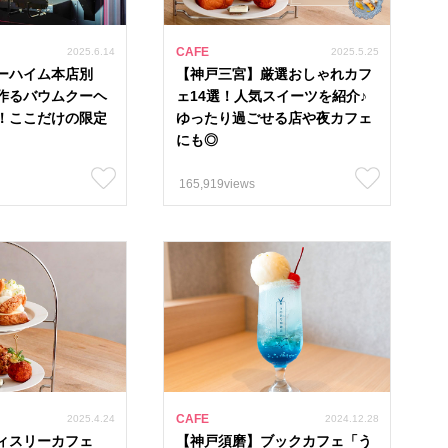
CAFE
2025.6.14
2025.5.25
ーハイム本店別
【神戸三宮】厳選おしゃれカフ
が作るバウムクーヘ
ェ14選！人気スイーツを紹介♪
！ここだけの限定
ゆったり過ごせる店や夜カフェ
にも◎
165,919views
カフェ
グルメ
パン
イベント
ル
122
#スイーツ 1274
#ランチ 980
#テイクアウト 1064
CAFE
2025.4.24
2024.12.28
8
#バイキング 20
#子連れ 680
#海沿いカフェ 51
#
ィスリーカフェ
【神戸須磨】ブックカフェ「う