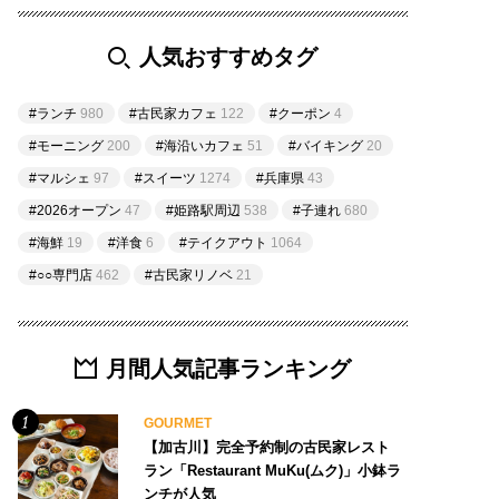
人気おすすめタグ
#ランチ
980
#古民家カフェ
122
#クーポン
4
#モーニング
200
#海沿いカフェ
51
#バイキング
20
#マルシェ
97
#スイーツ
1274
#兵庫県
43
#2026オープン
47
#姫路駅周辺
538
#子連れ
680
#海鮮
19
#洋食
6
#テイクアウト
1064
#○○専門店
462
#古民家リノベ
21
月間人気記事ランキング
GOURMET
【加古川】完全予約制の古民家レスト
ラン「Restaurant MuKu(ムク)」小鉢ラ
ンチが人気