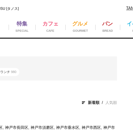
TA
U [タノス]
特集
カフェ
グルメ
パン
イ
SPECIAL
CAFE
GOURMET
BREAD
#ランチ
980
新着順
人気順
, 神戸市長田区, 神戸市須磨区, 神戸市垂水区, 神戸市西区, 神戸市