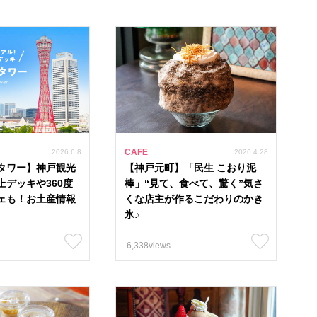
CAFE
2026.6.8
2026.4.28
タワー】神戸観光
【神戸元町】「民生 こおり泥
上デッキや360度
棒」“見て、食べて、驚く”気さ
ェも！お土産情報
くな店主が作るこだわりのかき
氷♪
6,338views