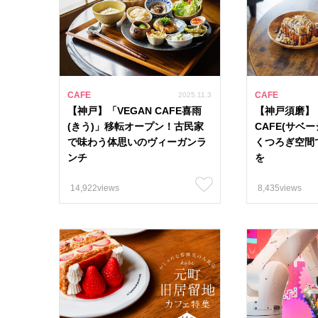
CAFE
CAFE
2025.11.3
【神戸】「VEGAN CAFE喜雨
【神戸須磨】「
(きう)」移転オープン！古民家
CAFE(サベ
で味わう体思いのヴィーガンラ
くつろぎ空間
ンチ
を
14,922views
8,435views