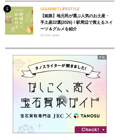
GOURMET
LIFESTYLE
【姫路】地元民が選ぶ人気のお土産・
手土産22選(2026)！駅周辺で買えるスイ
ーツ＆グルメを紹介
22,534 views
おでかけ
#モーニング 200
マルシェ 97
#○○専門店 462