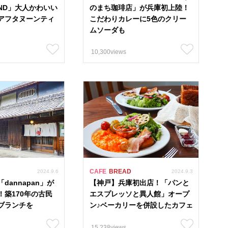
TAND」大人かわいい
のまち珈琲店」が兵庫初上陸！
#兵庫県 43
#海鮮 19
#古民家リノベ 21
#202
アフタヌーンティ
こだわりカレーに5色のクリー
ムソーダも
10,300views
たつの市
赤穂市
相生市
宍粟市
太子町
加古川市
高砂市
稲美町
加西市
小野市
三木市
西脇市
神河町
市川町
福崎町
CAFE
BREAD
2024.9.6
2024.9.3
dannapan」が
【神戸】兵庫初出店！「パンと
！築170年の古民
エスプレッソと異人館」オープ
ブランチを
ン♪ベーカリーを併設したカフェ
15,238views