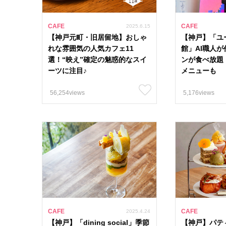
CAFE
CAFE
2025.6.15
【神戸元町・旧居留地】おしゃ
【神戸】「ユ
れな雰囲気の人気カフェ11
館」AI職人
選！“映え”確定の魅惑的なスイ
ンが食べ放題
ーツに注目♪
メニューも
56,254views
5,176views
カテゴリー
特集
ライフスタイ
人気おすすめタグ
#古民家カフェ 
CAFE
CAFE
2025.4.24
#姫路駅周辺 53
【神戸】「dining social」季節
【神戸】パテ