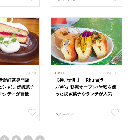
CAFE
2024.7.3
2024.6.17
老舗紅茶専門店
【神戸元町】「Rhum(ラ
マヒシャ)」伝統菓子
ム)06」移転オープン♪米粉を使
ルクティが自慢
った焼き菓子やランチが人気
5,314views