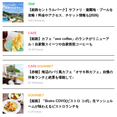
TRIP
【姫路セントラルパーク】サファリ・遊園地・プールを
攻略！料金やアクセス、チケット情報も(2026)
349,044
views
CAFE
【姫路】カフェ「enn coffee」のランチがリニューア
ル！自家製スイーツや自家焙煎コーヒーも
16,927
views
CAFE
GOURMET
【赤穂】海辺のバリ風カフェ「オサキ和カフェ」自慢の
洋食ランチと絶景を堪能して♪
95,338
views
GOURMET
【姫路】「Bistro COVO(ビストロ コボ)」生マッシュル
ームが味わえるビストロランチを
4,187
views