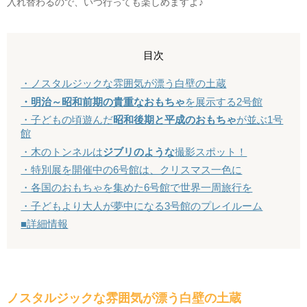
入れ替わるので、いつ行っても楽しめますよ♪
目次
・ノスタルジックな雰囲気が漂う白壁の土蔵
・明治～昭和前期の貴重なおもちゃ
を展示する2号館
・子どもの頃遊んだ
昭和後期と平成のおもちゃ
が並ぶ1号
館
・木のトンネルは
ジブリのような
撮影スポット！
・特別展を開催中の6号館は、クリスマス一色に
・各国のおもちゃを集めた6号館で世界一周旅行を
・子どもより大人が夢中になる3号館のプレイルーム
■詳細情報
ノスタルジックな雰囲気が漂う白壁の土蔵