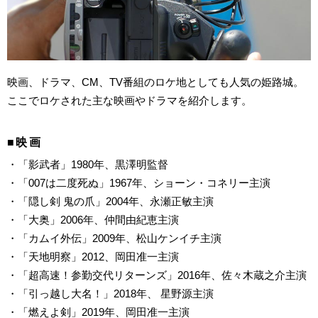
映画、ドラマ、CM、TV番組のロケ地としても人気の姫路城。
ここでロケされた主な映画やドラマを紹介します。
■映画
・「影武者」1980年、黒澤明監督
・「007は二度死ぬ」1967年、ショーン・コネリー主演
・「隠し剣 鬼の爪」2004年、永瀬正敏主演
・「大奥」2006年、仲間由紀恵主演
・「カムイ外伝」2009年、松山ケンイチ主演
・「天地明察」2012、岡田准一主演
・「超高速！参勤交代リターンズ」2016年、佐々木蔵之介主演
・「引っ越し大名！」2018年、 星野源主演
・「燃えよ剣」2019年、岡田准一主演