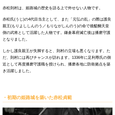
赤松則村は、姫路城の歴史を語る上で外せない人物です。
赤松氏(うじ)の4代目当主として、また「元弘の乱」の際は護良
親王(もりよししんのう／もりながしんのう)の命で後醍醐天皇
側の武将として活躍した人物です。鎌倉幕府滅亡後は播磨守護
となりました。
しかし護良親王が失脚すると、則村の立場も悪くなります。た
だ、則村には再びチャンスが訪れます。1336年に足利尊氏の側
近として再度播磨守護職を授けられ、播磨各地に防衛拠点を築
き活躍しました。
・初期の姫路城を築いた赤松貞範