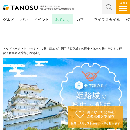
グルメ
パン
イベント
おでかけ
カフェ
ライフスタイル
特
トップページ
>
おでかけ
>
【5分で読める】国宝「姫路城」の歴史・城主を分かりやすく解
説！官兵衛や秀吉との関連も