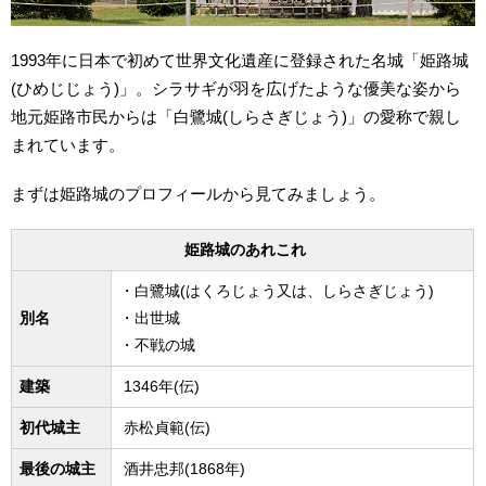
1993年に日本で初めて世界文化遺産に登録された名城「姫路城
(ひめじじょう)」。シラサギが羽を広げたような優美な姿から
地元姫路市民からは「白鷺城(しらさぎじょう)」の愛称で親し
まれています。
まずは姫路城のプロフィールから見てみましょう。
姫路城のあれこれ
・白鷺城(はくろじょう又は、しらさぎじょう)
別名
・出世城
・不戦の城
建築
1346年(伝)
初代城主
赤松貞範(伝)
最後の城主
酒井忠邦(1868年)