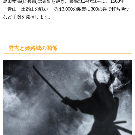
黒田孝高(官兵衛)は家督を継ぎ、姫路城14代城主に。1569年
「青山・土器山の戦い」では3,000の敵襲に300の兵で打ち勝つ
など手腕を発揮します。
・秀吉と姫路城の関係