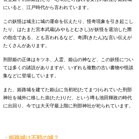
にいると、江戸時代から言われています。
この妖怪は城主に城の運命を伝えたり、怪奇現象を引き起こし
たり、はたまた宮本武蔵(みやもとむさし)が妖怪を退治した際
の怨念である、とも言われるなど、奇譚(きたん)な言い伝えが
たくさんがあります。
刑部姫の正体はキツネ、人霊、姫山の神など、この妖怪につい
ては多くの諸説がありますが、いずれも複数の古い書物や怪談
集などに登場しています。
また、姫路城を建てた姫山に当初祀(たてまつ)られていた刑部
神社を城外に移した祟(たた)りだ、という噂も池田輝政の時代
に出回り、今では大天守最上階に刑部神社が祀られています。
・姫路城は不戦の城？