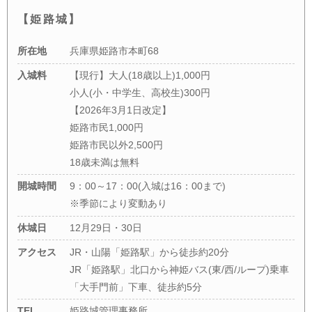
【姫路城】
所在地
兵庫県姫路市本町68
入城料
【現行】大人(18歳以上)1,000円
小人(小・中学生、高校生)300円
【2026年3月1日改定】
姫路市民1,000円
姫路市民以外2,500円
18歳未満は無料
開城時間
9：00～17：00(入城は16：00まで)
※季節により変動あり
休城日
12月29日・30日
アクセス
JR・山陽「姫路駅」から徒歩約20分
JR「姫路駅」北口から神姫バス(東/西/ループ)乗車
「大手門前」下車、徒歩約5分
TEL
姫路城管理事務所