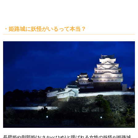
・姫路城に妖怪がいるって本当？
長壁姫や刑部姫(おさかべひめ)と呼ばれる女性の妖怪が姫路城