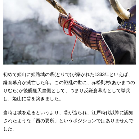
初めて姫山に姫路城の砦(とりで)が築かれた1333年といえば、
鎌倉幕府が滅亡した年。この戦乱の世に、赤松則村(あかまつの
りむら)が後醍醐天皇側として、つまり反鎌倉幕府として挙兵
し、姫山に砦を築きました。
当時は城を造るというより、砦が造られ、江戸時代以降に認知
されたような「西の要所」というポジションではありませんで
した。