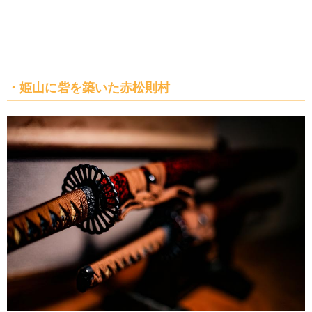
・姫山に砦を築いた赤松則村