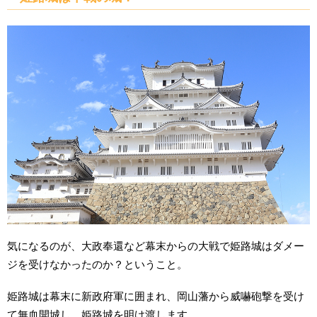
気になるのが、大政奉還など幕末からの大戦で姫路城はダメー
ジを受けなかったのか？ということ。
姫路城は幕末に新政府軍に囲まれ、岡山藩から威嚇砲撃を受け
て無血開城し、姫路城を明け渡します。