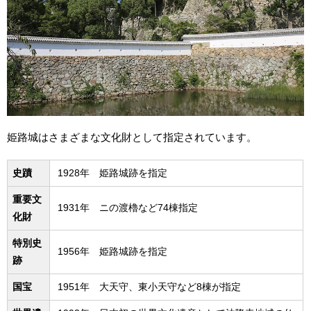
姫路城はさまざまな文化財として指定されています。
史蹟
1928年 姫路城跡を指定
重要文
1931年 ニの渡櫓など74棟指定
化財
特別史
1956年 姫路城跡を指定
跡
国宝
1951年 大天守、東小天守など8棟が指定