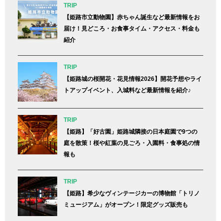
TRIP
【姫路市立動物園】赤ちゃん誕生など最新情報をお
届け！見どころ・お食事タイム・アクセス・料金も
紹介
TRIP
【姫路城の桜開花・花見情報2026】開花予想やライ
トアップイベント、入城料など最新情報を紹介♪
TRIP
【姫路】「好古園」姫路城隣接の日本庭園で9つの
庭を散策！桜や紅葉の見ごろ・入園料・食事処の情
報も
TRIP
【姫路】希少なヴィンテージカーの博物館「トリノ
ミュージアム」がオープン！限定グッズ販売も