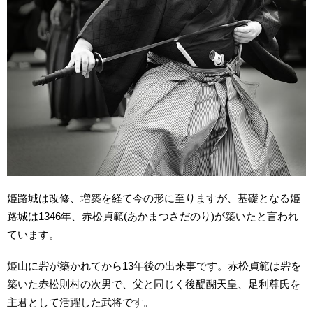
姫路城は改修、増築を経て今の形に至りますが、基礎となる姫
路城は1346年、赤松貞範(あかまつさだのり)が築いたと言われ
ています。
姫山に砦が築かれてから13年後の出来事です。赤松貞範は砦を
築いた赤松則村の次男で、父と同じく後醍醐天皇、足利尊氏を
主君として活躍した武将です。