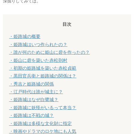
深掘りしてみては。
目次
・姫路城の概要
・姫路城はいつ作られたの？
・誰が何のために姫山に砦を作ったの？
・姫山に砦を築いた赤松則村
・初期の姫路城を築いた赤松貞範
・黒田官兵衛と姫路城の関係は？
・秀吉と姫路城の関係
・江戸時代は誰が城主に？
・姫路城はなぜ白鷺城？
・姫路城に妖怪がいるって本当？
・姫路城は不戦の城？
・姫路城は多様な文化財に指定
・映画やドラマのロケ地にも人気