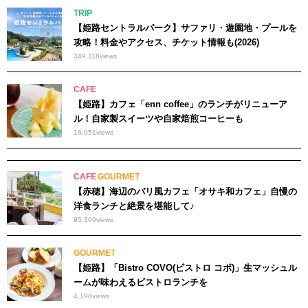
TRIP
【姫路セントラルパーク】サファリ・遊園地・プールを
攻略！料金やアクセス、チケット情報も(2026)
349,118
views
CAFE
【姫路】カフェ「enn coffee」のランチがリニューア
ル！自家製スイーツや自家焙煎コーヒーも
16,951
views
CAFE
GOURMET
【赤穂】海辺のバリ風カフェ「オサキ和カフェ」自慢の
洋食ランチと絶景を堪能して♪
95,360
views
GOURMET
【姫路】「Bistro COVO(ビストロ コボ)」生マッシュル
ームが味わえるビストロランチを
4,198
views