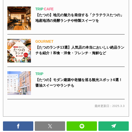
TRIP
CAFE
【たつの】地元の魅力を発信する「クラテラスたつの」
地産地消の発酵ランチや特製スイーツを
GOURMET
【たつのランチ13選】人気店の本当においしい絶品ラン
チを紹介！和食・洋食・フレンチ・海鮮など
TRIP
【たつの】モダン建築や老舗を巡る観光スポット6選！
醤油スイーツやランチも
最終更新日：2025.3.3