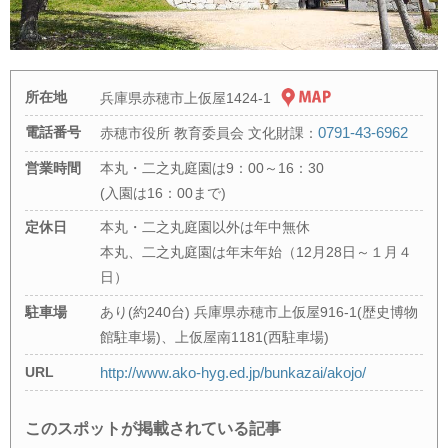
所在地
兵庫県赤穂市上仮屋1424-1
電話番号
0791-43-6962
赤穂市役所 教育委員会 文化財課：
営業時間
本丸・二之丸庭園は9：00～16：30
(入園は16：00まで)
定休日
本丸・二之丸庭園以外は年中無休
本丸、二之丸庭園は年末年始（12月28日～１月４
日）
駐車場
あり(約240台) 兵庫県赤穂市上仮屋916-1(歴史博物
館駐車場)、上仮屋南1181(西駐車場)
URL
http://www.ako-hyg.ed.jp/bunkazai/akojo/
このスポットが掲載されている記事