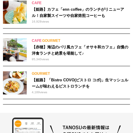
CAFE
【姫路】カフェ「enn coffee」のランチがリニューア
ル！自家製スイーツや自家焙煎コーヒーも
16,928
views
CAFE
GOURMET
【赤穂】海辺のバリ風カフェ「オサキ和カフェ」自慢の
洋食ランチと絶景を堪能して♪
95,340
views
GOURMET
【姫路】「Bistro COVO(ビストロ コボ)」生マッシュル
ームが味わえるビストロランチを
4,189
views