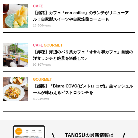
CAFE
【姫路】カフェ「enn coffee」のランチがリニューア
ル！自家製スイーツや自家焙煎コーヒーも
16,966
views
CAFE
GOURMET
【赤穂】海辺のバリ風カフェ「オサキ和カフェ」自慢の
洋食ランチと絶景を堪能して♪
95,367
views
GOURMET
【姫路】「Bistro COVO(ビストロ コボ)」生マッシュル
ームが味わえるビストロランチを
4,204
views