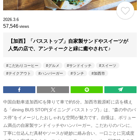
2026.3.6
57,546
views
【加西】「バスストップ」自家製サンドやスイーツが
人気の店で、アンティークと緑に癒やされて♪
こだわりコーヒー
グルメ
サンドイッチ
スイーツ
テイクアウト
ハンバーガー
ランチ
加西市
中国自動車道加西ICを降りて車で約5分。加西市殿原町に店を構え
る「dining BUS STOP(ダイニング バスストップ)」は、“森の中のバ
ス停”をイメージしたおしゃれな空間が魅力です。自慢は、ボリュー
ム満点の自家製サンドイッチやハンバーガー。こだわりのパンに、
丁寧に仕込んだ具材やソースが絶妙に絡み合い、一口ごとに完成度