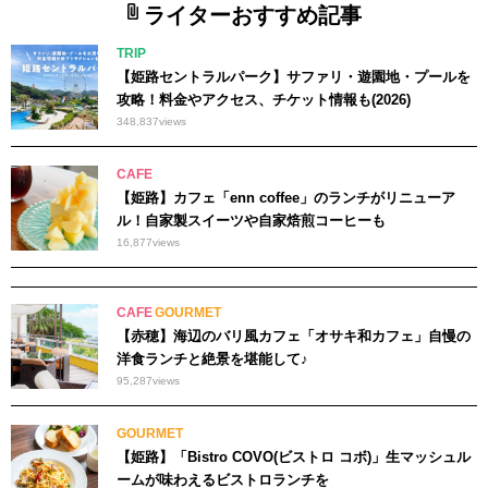
ライターおすすめ記事
TRIP
【姫路セントラルパーク】サファリ・遊園地・プールを
攻略！料金やアクセス、チケット情報も(2026)
348,837
views
CAFE
【姫路】カフェ「enn coffee」のランチがリニューア
ル！自家製スイーツや自家焙煎コーヒーも
16,877
views
CAFE
GOURMET
【赤穂】海辺のバリ風カフェ「オサキ和カフェ」自慢の
洋食ランチと絶景を堪能して♪
95,287
views
GOURMET
【姫路】「Bistro COVO(ビストロ コボ)」生マッシュル
ームが味わえるビストロランチを