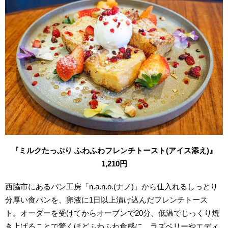
『ミルクたっぷり ふわふわフレンチトースト(アイス添え)』
1,210円
西脇市にあるパン工房「n.a.n.o.(ナノ)」から仕入れるしっとり
分厚い食パンを、卵液に1日以上漬け込んだフレンチトース
ト。オーダーを受けてからオーブンで20分、低温でじっくり焼
き上げることで驚くほどふわふわ食感に。ラズベリーやエディ