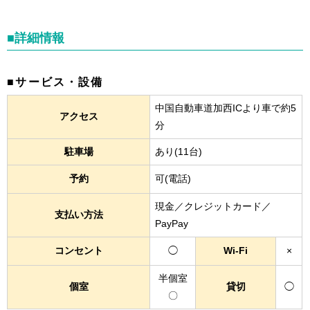
■詳細情報
■サービス・設備
中国自動車道加西ICより車で約5
アクセス
分
駐車場
あり(11台)
予約
可(電話)
現金／クレジットカード／
支払い方法
PayPay
コンセント
◯
Wi-Fi
×
半個室
個室
貸切
◯
〇