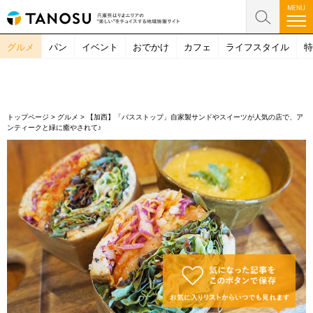
グルメ
パン
イベント
おでかけ
カフェ
ライフスタイル
特
トップページ
>
グルメ
>
【加西】「バスストップ」自家製サンドやスイーツが人気の店で、ア
ンティークと緑に癒やされて♪