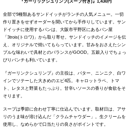
『ガーリックシュリンプ(スープ付き)』1,430円
全部で9種類あるサンドイッチがランチの人気メニュー。一切
作り置きをせずオーダーを聞いてから手作りしています。サン
ドイッチに使用するパンは、大阪市平野区にあるパン屋
「3trois(トロワ)」から取り寄せ。サンドイッチのイメージを伝
え、オリジナルで焼いてもらっています。甘みをおさえたシン
プルな味わいで具材とのバランスがGOOD。五穀入りでちょっ
ぴりパンチも利いています。
『ガーリンクシュリンプ』の主役は、バター、ニンニク、白ワ
インでソテーした大きめのエビ4匹。キャロットラペ、トマ
ト、レタスと野菜もたっぷり。甘辛いソースの香りが食欲をそ
そります。
スープは季節に合わせ丁寧に仕込んでいます。取材日は、アサ
リのうま味が溶け込んだ「クラムチャウダー」。生クリームを
使用し、なめらかで口当たりの良さがポイントです。